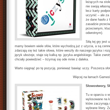
leżących na stol
nie swoją własną
lecz karty podpo
uczynić – ale za
że dane hasło z 
zasadzie przeciwi
przeciwnym, kluc
odwrotnym).
Siłą tej gry jest
mamy bowiem wiele słów, które wychodzą już z użycia, a są cenne 
zdarzają się też takie słowa, które weszły do naszego języka i rozp
język ubożeje, staje się kalką np. języka angielskiego. Takie zw
chciały powiedzieć – trzymaj się ode mnie z daleka.
Warto sięgnąć po tę pozycję, ponieważ bawiąc uczy. Poszerza sło
Więcej na łamach Games
Słowostwory, S
Tu w oparciu o w
wylosowane na k
które zaczynają s
wybrane litery. 