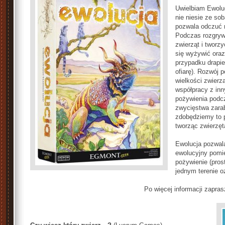
Uwielbiam Ewoluc
nie niesie ze so
pozwala odczuć n
Podczas rozgryw
zwierząt i tworzy
się wyżywić oraz
przypadku drapi
ofiarę). Rozwój 
wielkości zwierz
współpracy z in
pożywienia podc
zwycięstwa zarab
zdobędziemy to p
tworząc zwierzęt
Ewolucja pozwal
ewolucyjny pomię
pożywienie (pros
jednym terenie o
Po więcej informacji zapra