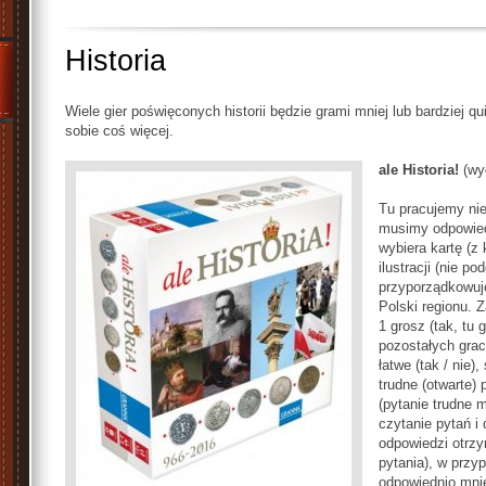
Historia
Wiele gier poświęconych historii będzie grami mniej lub bardziej q
sobie coś więcej.
ale Historia!
(wy
Tu pracujemy nie 
musimy odpowied
wybiera kartę (z 
ilustracji (nie po
przyporządkowuj
Polski regionu. 
1 grosz (tak, tu 
pozostałych grac
łatwe (tak / nie)
trudne (otwarte) 
(pytanie trudne 
czytanie pytań i
odpowiedzi otrzy
pytania), w przy
odpowiednio mnie