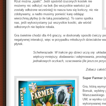
Rzut można „spalić”. Jeśli spośród rzuconych kostek nie
możemy nic odłożyć na bok (bo wszystkie wartości już
zostały odłożone wcześniej) to nasza tura się kończy, nic nie
zdobywamy, a nadto musimy ponieść karę oddając
wierzchnią płytkę (o ile taką posiadamy). To samo spotka
nas, jeśli wykorzystamy już wszystkie kostki, ale wśród
odłożonych nie będzie robala.
Gra świetnie chodzi dla 4-6 graczy, w doskonały sposób ćwiczy p
negatywnej interakcji, więc w przypadku młodszych dzieciaków wa
płytek.
Scheherazade: W trakcie gry dzieci uczą się: układan
większy-mniejszy, dodawania i odejmowania, proste
jednakowych oczkach, szacowania (ile jeszcze przyd
Zobacz całoś
Super Farmer
(w
Gra, którą wymyś
Borsuk, wybitny 
Warszawskiego. 
UW, w wyniku cze
wykonywanej me