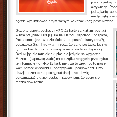
poza tą jedną, p
aktywnego. Podc
jedną kartę, podc
rundę piątą pozo
będzie wyeliminować a tym samym wskazać kartę poszukiwaną.
Gdzie tu aspekt edukacyjny? Otóż karty są kartami postaci –
w tym przypadku skupię się na Historii. Napoleon Bonaparte,
Pocahontas (tak, wiedzieliście, że to postać historyczna?),
cesarzowa Sisi. I nie w tym rzecz, że są to postacie, lecz w
tym, że każda z nich na marginesie posiada krótką notkę.
Dedukując nie musicie skupiać się jedynie na wyglądzie.
Możecie (naprawdę warto) na początku rozgrywki przeczytać
te informacje (to tylko 12 kart, nie trwa to wieki) bo to może
wam pomóc w dawaniu / odczytywaniu podpowiedzi. Przy
okazji można temat pociągnąć dalej – np. chwilę
porozmawiać o danej postaci. Zapewniam, że sporo się
można dowiedzieć.