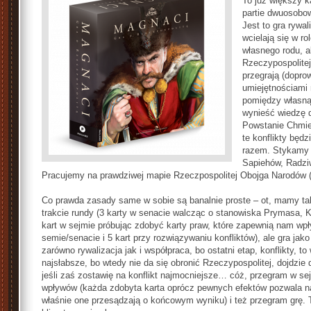
To już większy k
partie dwuosobow
Jest to gra rywa
wcielają się w r
własnego rodu, 
Rzeczypospolite
przegrają (dopro
umiejętnościami
pomiędzy własną
wynieść wiedzę d
Powstanie Chmiel
te konflikty bę
razem. Stykamy s
Sapiehów, Radziw
Pracujemy na prawdziwej mapie Rzeczpospolitej Obojga Narodów (
Co prawda zasady same w sobie są banalnie proste – ot, mamy tali
trakcie rundy (3 karty w senacie walcząc o stanowiska Prymasa, 
kart w sejmie próbując zdobyć karty praw, które zapewnią nam wpł
semie/senacie i 5 kart przy rozwiązywaniu konfliktów), ale gra jako
zarówno rywalizacja jak i współpraca, bo ostatni etap, konflikty, t
najsłabsze, bo wtedy nie da się obronić Rzeczypospolitej, dojdzie
jeśli zaś zostawię na konflikt najmocniejsze… cóż, przegram w s
wpływów (każda zdobyta karta oprócz pewnych efektów pozwala na 
właśnie one przesądzają o końcowym wyniku) i też przegram grę. 