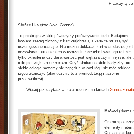
Przeczytaj ca
Słońce i księżyc
(wyd. Granna)
To prosta gra w której ćwiczymy porównywanie liczb. Budujemy
bowiem szereg złożony z kart krajobrazu, a karty te muszą być
uszeregowane rosnąco. Nie można dokładać kart w środek co jest
oczywistym utrudnieniem w tworzeniu łańcucha i wymaga też nie
tylko określenia czy dana wartość jest większa czy mniejsza, ale 
o ile jest większa / mniejsza. Gdyż kładąc na stole karty zbyt od
siebie odległe możemy się zapędzić w kozi róg i nie móc takiego
rzędu ukończyć (albo uczynić to z premedytacją naszemu
przeciwnikowi).
Więcej przeczytasz w mojej recenzji na łamach
GamesFanatic
Mrówki
(Nasza K
Gra na spostrzeg
elementy matema
Odsłaniając kar