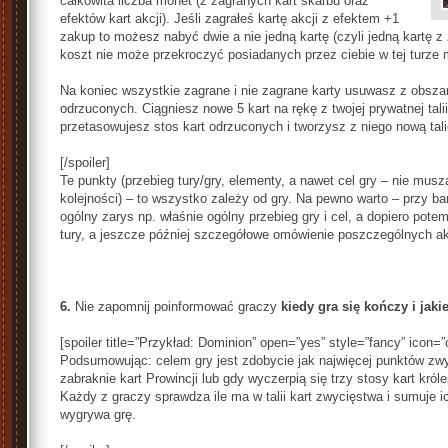
całkowita liczba monet (z zagranych kart skarbu oraz
efektów kart akcji). Jeśli zagrałeś kartę akcji z efektem +1
zakup to możesz nabyć dwie a nie jedną kartę (czyli jedną kartę z 
koszt nie może przekroczyć posiadanych przez ciebie w tej turze
Na koniec wszystkie zagrane i nie zagrane karty usuwasz z obszar
odrzuconych. Ciągniesz nowe 5 kart na rękę z twojej prywatnej talii 
przetasowujesz stos kart odrzuconych i tworzysz z niego nową tali
[/spoiler]
Te punkty (przebieg tury/gry, elementy, a nawet cel gry – nie musz
kolejności) – to wszystko zależy od gry. Na pewno warto – przy b
ogólny zarys np. właśnie ogólny przebieg gry i cel, a dopiero pote
tury, a jeszcze później szczegółowe omówienie poszczególnych akc
6.
Nie zapomnij poinformować graczy
kiedy gra się kończy i jak
[spoiler title=”Przykład: Dominion” open=”yes” style=”fancy” icon=”
Podsumowując: celem gry jest zdobycie jak najwięcej punktów zwy
zabraknie kart Prowincji lub gdy wyczerpią się trzy stosy kart król
Każdy z graczy sprawdza ile ma w talii kart zwycięstwa i sumuje i
wygrywa grę.