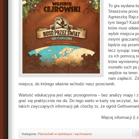
To gra wydana ba
Stworzona przez
Agnieszkę Rajcz
tym biega? Każdy
które musi odwie
wybór miejsca p
innymi graczami)
będzie się prze
lecz rysując swo
za ich pomocą si
które wymienimy
monetki ruch po 
wejdzie na teren
nam zapłacić. Z
miejsca, do którego właśnie wchodzi nasz przeciwnik.
Wartość edukacyjna jest więc przeogromna – bez analizy mapy i 
grać się praktycznie nie da. Do tego warto w karty się wczytać, bo
takich zwyczajnych informacji jak choćby to, że ogród Gethsemani 
Więcej informacji (i 
Kategoria:
Planszówki w dydaktyce i wychowaniu