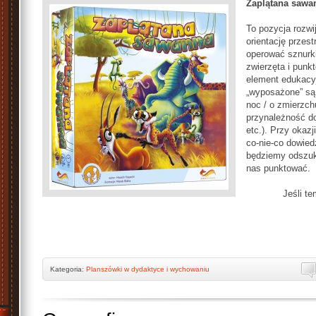
Zaplątana sawa
To pozycja rozwi
orientację przes
operować sznurk
zwierzęta i punk
element edukacyj
„wyposażone” są 
noc / o zmierzchu
przynależność do
etc.). Przy okazj
co-nie-co dowied
będziemy odszuki
nas punktować.
Jeśli t
Kategoria:
Planszówki w dydaktyce i wychowaniu