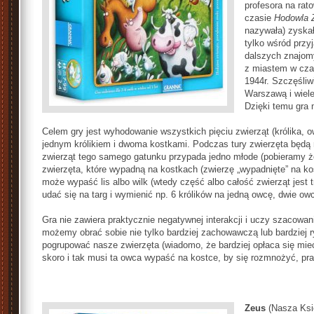
profesora na rat
czasie
Hodowla 
nazywała) zyskał
tylko wśród przy
dalszych znajom
z miastem w cza
1944r. Szczęśliw
Warszawą i wiele
Dzięki temu gra
Celem gry jest wyhodowanie wszystkich pięciu zwierząt (królika, ow
jednym królikiem i dwoma kostkami. Podczas tury zwierzęta będą
zwierząt tego samego gatunku przypada jedno młode (pobieramy że
zwierzęta, które wypadną na kostkach (zwierzę „wypadnięte” na kos
może wypaść lis albo wilk (wtedy część albo całość zwierząt jest
udać się na targ i wymienić np. 6 królików na jedną owcę, dwie owc
Gra nie zawiera praktycznie negatywnej interakcji i uczy szacowa
możemy obrać sobie nie tylko bardziej zachowawczą lub bardziej 
pogrupować nasze zwierzęta (wiadomo, że bardziej opłaca się mieć 
skoro i tak musi ta owca wypaść na kostce, by się rozmnożyć, pr
Zeus
(Nasza Ksi