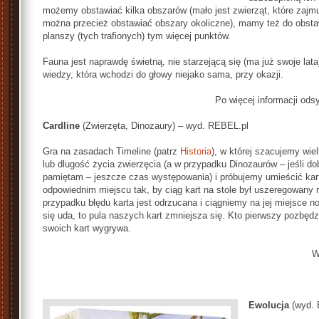
możemy obstawiać kilka obszarów (mało jest zwierząt, które zajmują
można przecież obstawiać obszary okoliczne), mamy też do obstaw
planszy (tych trafionych) tym więcej punktów.
Fauna jest naprawdę świetną, nie starzejącą się (ma już swoje lata
wiedzy, która wchodzi do głowy niejako sama, przy okazji.
Po więcej informacji ods
Cardline
(Zwierzęta, Dinozaury) – wyd. REBEL.pl
Gra na zasadach Timeline (patrz
Historia
), w której szacujemy wie
lub dlugość życia zwierzęcia (a w przypadku Dinozaurów – jeśli do
pamiętam – jeszcze czas występowania) i próbujemy umieścić kar
odpowiednim miejscu tak, by ciąg kart na stole był uszeregowany
przypadku błędu karta jest odrzucana i ciągniemy na jej miejsce no
się uda, to pula naszych kart zmniejsza się. Kto pierwszy pozbędz
swoich kart wygrywa.
W
Ewolucja
(wyd. 