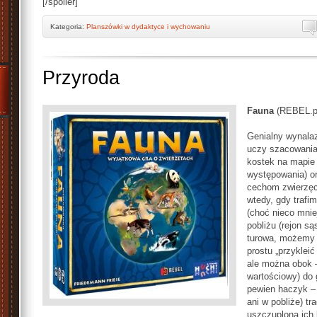
[/spoiler]
Kategoria:
Planszówki w dydaktyce i wychowaniu
Przyroda
Fauna
(REBEL.p
Genialny wynalaz
uczy szacowania
kostek na mapie
występowania) o
cechom zwierzęc
wtedy, gdy trafim
(choć nieco mnie
pobliżu (rejon są
turowa, możemy 
prostu „przykleić
ale można obok – 
wartościowy) do g
pewien haczyk – k
ani w pobliże) t
uszczuploną ich 