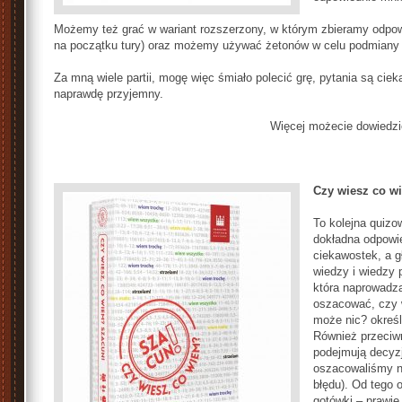
Możemy też grać w wariant rozszerzony, w którym zbieramy odpowie
na początku tury) oraz możemy używać żetonów w celu podmiany k
Za mną wiele partii, mogę więc śmiało polecić grę, pytania są cie
naprawdę przyjemny.
Więcej możecie dowiedzie
Czy wiesz co w
To kolejna quizo
dokładna odpowi
ciekawostek, a 
wiedzy i wiedzy p
która naprowadz
oszacować, czy 
może nic? określ
Również przeciwn
podejmują decyzj
oszacowaliśmy n
błędu). Od tego 
gotówki – prawie