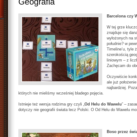
Geografia
Barcelona czy 
W tej grze klucz
znajduje się dan
wyłożonych na s
południe? w pewn
Timeline’u, tyle
szerokością geog
liniowym – z lic
Zachęcam do ob
Oczywiście konkr
ale już położeni
najbardziej. Poz
których nie mieliśmy wcześniej bladego pojęcia.
Istnieje też wersja rodzima gry czyli „
Od Helu do Wawelu
” – zasa
dotyczy nie geografii świata lecz Polski. O Od Helu do Wawelu 
Boso przez świ