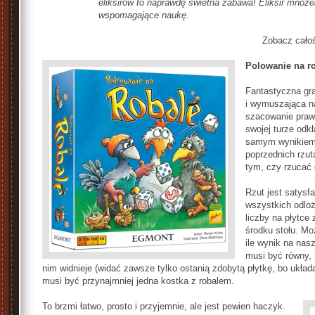
eliksirów to naprawdę świetna zabawa! Eliksir mnoż
wspomagające naukę.
Zobacz całoś
Polowanie na r
Fantastyczna gr
i wymuszająca na
szacowanie praw
swojej turze odk
samym wynikiem (
poprzednich rzu
tym, czy rzucać 
Rzut jest satysf
wszystkich odloż
liczby na płytce 
środku stołu. Mo
ile wynik na na
musi być równy, 
nim widnieje (widać zawsze tylko ostanią zdobytą płytkę, bo ukła
musi być przynajmniej jedna kostka z robalem.
To brzmi łatwo, prosto i przyjemnie, ale jest pewien haczyk.