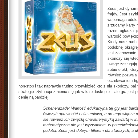
Zeus jest dynam
frajdy. Jest szy
wspomaga edukac
zrzucamy karty n
razem ogłaszając
wartość powiększ
Kiedy nasz ruch 
podobnej okrągł
jest zachowanie 
skończy się wted
uwagę zasługują 
sobie efekt, któ
również pozwala 
oczekiwaniom fig
non-stop i tak naprawdę trudno przewidzieć kto z nią skończy, ba!
strategię. Sytuacja zmienia się jak w kalejdoskopie – ale gra jest pe
cenię najbardziej.
Scheherazade: Wartość edukacyjna tej gry jest bar
ćwiczyć sprawność obliczeniową, a do tego włącza m
ale również ich zwięzłą charakterystyką zawartą w in
matematyczna nie jest wyzwaniem, w przeciwieństwie 
podoba. Zeus jest dobrym fillerem dla starszych, a