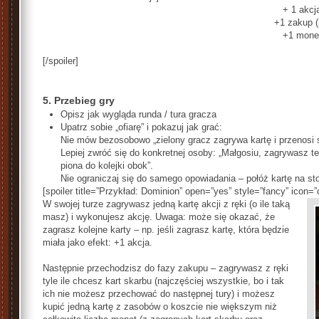
+ 1 akcj
+1 zakup 
+1 mone
[/spoiler]
5. Przebieg gry
Opisz jak wygląda runda / tura gracza
Upatrz sobie „ofiarę” i pokazuj jak grać:
Nie mów bezosobowo „zielony gracz zagrywa kartę i przenosi s
Lepiej zwróć się do konkretnej osoby: „Małgosiu, zagrywasz te
piona do kolejki obok”.
Nie ograniczaj się do samego opowiadania – połóż kartę na sto
[spoiler title=”Przykład: Dominion” open=”yes” style=”fancy” icon=”
W swojej turze zagrywasz jedną kartę akcji z ręki (o ile taką
masz) i wykonujesz akcję. Uwaga: może się okazać, że
zagrasz kolejne karty – np. jeśli zagrasz kartę, która będzie
miała jako efekt: +1 akcja.
Następnie przechodzisz do fazy zakupu – zagrywasz z ręki
tyle ile chcesz kart skarbu (najczęściej wszystkie, bo i tak
ich nie możesz przechować do następnej tury) i możesz
kupić jedną kartę z zasobów o koszcie nie większym niż