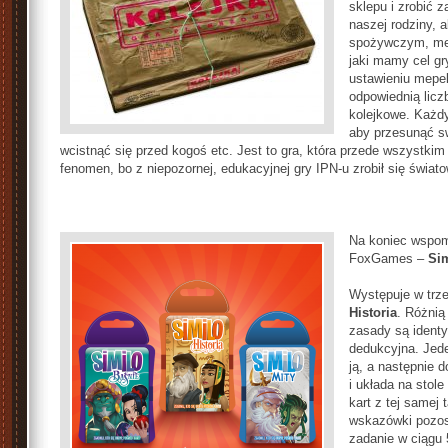
sklepu i zrobić 
naszej rodziny, 
spożywczym, meb
jaki mamy cel gr
ustawieniu mepe
odpowiednią licz
kolejkowe. Każdy
aby przesunąć sw
wcistnąć się przed kogoś etc. Jest to gra, która przede wszystkim
fenomen, bo z niepozornej, edukacyjnej gry IPN-u zrobił się świato
Na koniec wspom
FoxGames –
Si
Występuje w trz
Historia
. Różnią
zasady są identy
dedukcyjna. Jede
ją, a następnie d
i układa na stole
kart z tej samej 
wskazówki pozos
zadanie w ciągu 