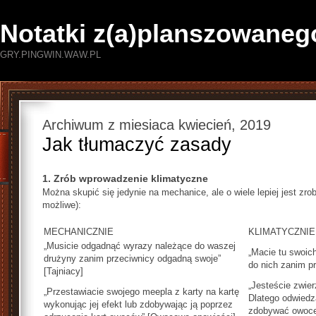
Notatki z(a)planszowaneg
GRY.PINGWIN.WAW.PL
Archiwum z miesiaca kwiecień, 2019
Jak tłumaczyć zasady
1. Zrób wprowadzenie klimatyczne
Można skupić się jedynie na mechanice, ale o wiele lepiej jest zrob
możliwe):
MECHANICZNIE
KLIMATYCZNIE
„Musicie odgadnąć wyrazy należące do waszej
„Macie tu swoic
drużyny zanim przeciwnicy odgadną swoje”
do nich zanim pr
[Tajniacy]
„Jesteście zwier
„Przestawiacie swojego meepla z karty na kartę
Dlatego odwiedz
wykonując jej efekt lub zdobywając ją poprzez
zdobywać owoce 