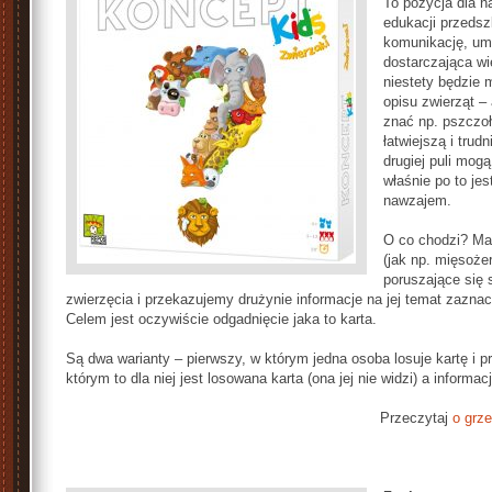
To pozycja dla n
edukacji przedsz
komunikację, umi
dostarczająca w
niestety będzie m
opisu zwierząt – 
znać np. pszczoł
łatwiejszą i trud
drugiej puli mog
właśnie po to je
nawzajem.
O co chodzi? Ma
(jak np. mięsożer
poruszające się 
zwierzęcia i przekazujemy drużynie informacje na jej temat zazna
Celem jest oczywiście odgadnięcie jaka to karta.
Są dwa warianty – pierwszy, w którym jedna osoba losuje kartę i pr
którym to dla niej jest losowana karta (ona jej nie widzi) a informa
Przeczytaj
o grze