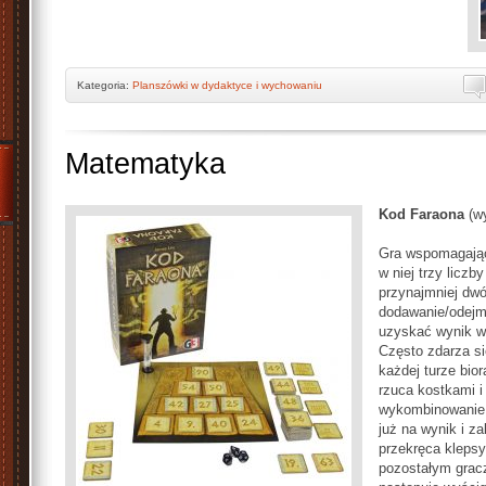
Kategoria:
Planszówki w dydaktyce i wychowaniu
Matematyka
Kod Faraona
(wy
Gra wspomagając
w niej trzy licz
przynajmniej dwó
dodawanie/odejm
uzyskać wynik w
Często zdarza si
każdej turze bio
rzuca kostkami 
wykombinowanie 
już na wynik i za
przekręca kleps
pozostałym gracz