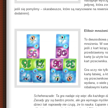
następuje wyścig 
jedynej, która z
jeśli się pomylimy – skarabeusze, które są narysowane na rewers
dodatnimi).
Eliksir mnożeni
To dwuosobowa g
mnożenia. W swoj
jeśli z kart leż
przedstawiony na
kartę (a użyte k
kart przeciwnika.
Gra uczy nie tyl
kartę łatwiej, a 
się przeciwnikowi
wydana, o wiele 
robalowymi karta
Scheherazade: Ta gra nadaje się więc dla każdego d
Zasady gry są bardzo proste, ale gra wymaga myśleni
dzieci tak naprawdę nie czują, że to nauka. Łapanie 