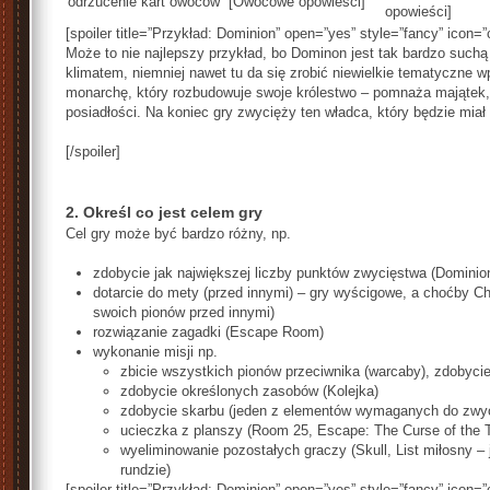
odrzucenie kart owoców” [Owocowe opowieści]
opowieści]
[spoiler title=”Przykład: Dominion” open=”yes” style=”fancy” icon=”
Może to nie najlepszy przykład, bo Dominon jest tak bardzo suchą
klimatem, niemniej nawet tu da się zrobić niewielkie tematyczne 
monarchę, który rozbudowuje swoje królestwo – pomnaża majątek
posiadłości. Na koniec gry zwycięży ten władca, który będzie miał 
[/spoiler]
2. Określ co jest celem gry
Cel gry może być bardzo różny, np.
zdobycie jak największej liczby punktów zwycięstwa (Dominio
dotarcie do mety (przed innymi) – gry wyścigowe, a choćby 
swoich pionów przed innymi)
rozwiązanie zagadki (Escape Room)
wykonanie misji np.
zbicie wszystkich pionów przeciwnika (warcaby), zdobycie
zdobycie określonych zasobów (Kolejka)
zdobycie skarbu (jeden z elementów wymaganych do zwy
ucieczka z planszy (Room 25, Escape: The Curse of the 
wyeliminowanie pozostałych graczy (Skull, List miłosny 
rundzie)
[spoiler title=”Przykład: Dominion” open=”yes” style=”fancy” icon=”