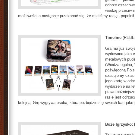
dobrze oszacowa
wiedzę przeciwni
możliwości a następnie przekonać się, że mieliśmy rację i popelnił 
Timeline
(REBEL
Gra ma już swoje
wydawana jako c
metalowych pudeł
(Wiedza ogólna, 
poświęconą Polsc
szacujemy czas 
jego kartę w odpo
wydarzenie na le
prawo późniejsze
razie jest odrzu
kolejną. Grę wygrywa osoba, która pozbędzie się swoich kart jako 
Boże Igrzysko: