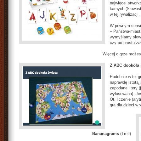
najwięcej stwork
karnych (Słowost
w tej rywalizacji.
W pewnym sensie 
– Państwa-miasta.
wymyślamy słowa
czy po prostu zaw
Więcej o grze możes
Z ABC dookoła 
Podobnie w tej g
naprawdę istotą 
zapodane litery (
wylosowana). Jes
Ot, liczenie (ary
gra dla dzieci 
Bananagrams
(Trefl)