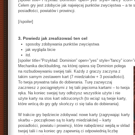
Celem gry jest zdobycie jak najwięcej punktów zwycięstwa – a te 
posiadłości, powiatów i prowincji.
[/spoiler]
3.
Powiedz jak zrealizować ten cel
sposoby zdobywania punktów zwycięstwa
jak wygląda bicie
itd.
[spoiler title=”Przykład: Dominion” open=”yes” style=”fancy” icon=”
Mechanika deckbuilding, na której opiera się Dominion polega
na rozbudowywaniu swojej talii. Każdy z graczy zaczyna z
takim samym zestawem kart (7 miedziaków + 3 posiadlości).
To twoja prywatna talia do dobierania. Turę zazwyczaj
zaczniesz z pociągniętymi z tej talii pięcioma kartami – to twoja
ręka. Na koniec swojej tury odłożysz wszystkie użyte i nie
użyte karty na stos kart odrzuconych (to wciąż są twoje karty,
które wrócą do gry gdy skończy ci się talia do dobierania).
W trakcie gry będziecie zdobywać nowe karty (zagrywając karty
skarbu – początkowo są to karty miedziaków) – karty
posiadlości, powiatu i prowincji, które nabędziesz wejdą w skład
twojej talii i na koniec gry zapewnią ci odpowiednią liczbę