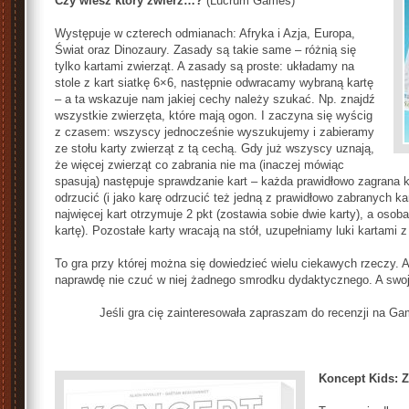
Czy wiesz który zwierz…?
(Lucrum Games)
Występuje w czterech odmianach: Afryka i Azja, Europa,
Świat oraz Dinozaury. Zasady są takie same – różnią się
tylko kartami zwierząt. A zasady są proste: układamy na
stole z kart siatkę 6×6, następnie odwracamy wybraną kartę
– a ta wskazuje nam jakiej cechy należy szukać. Np. znajdź
wszystkie zwierzęta, które mają ogon. I zaczyna się wyścig
z czasem: wszyscy jednocześnie wyszukujemy i zabieramy
ze stołu karty zwierząt z tą cechą. Gdy już wszyscy uznają,
że więcej zwierząt co zabrania nie ma (inaczej mówiąc
spasują) następuje sprawdzanie kart – każda prawidłowo zagrana k
odrzucić (i jako karę odrzucić też jedną z prawidłowo zabranych k
najwięcej kart otrzymuje 2 pkt (zostawia sobie dwie karty), a osob
kartę). Pozostałe karty wracają na stół, uzupełniamy luki kartami z
To gra przy której można się dowiedzieć wielu ciekawych rzeczy. A
naprawdę nie czuć w niej żadnego smrodku dydaktycznego. A swoj
Jeśli gra cię zainteresowała zapraszam do recenzji na G
Koncept Kids: Z