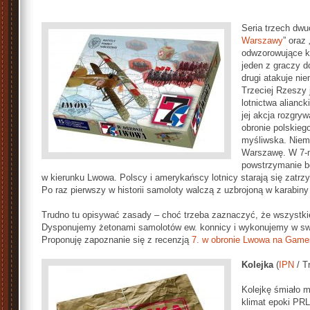
Seria trzech dwu
Warszawy
” oraz 
odwzorowujące ko
jeden z
gra
czy d
drugi atakuje ni
Trzeciej Rzeszy
lotnictwa alianc
jej akcja rozgry
obronie polskiego
myśliwska. Niemi
Warszawę. W 7-m
powstrzymanie bo
w kierunku Lwowa. Polscy i amerykańscy lotnicy starają się zatrzy
Po raz pierwszy w historii samoloty walczą z uzbrojoną w karabiny
Trudno tu opisywać zasady – choć trzeba zaznaczyć, że wszystkie 
Dysponujemy żetonami samolotów ew. konnicy i wykonujemy w swo
Proponuję zapoznanie się z recenzją
7. w obronie Lwowa na Games
Kolejka
(
IPN
/ Tr
Kolejkę śmiało m
klimat epoki PRL-