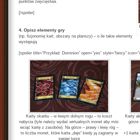
punktów zwycięstwa.
[/spoiler]
4. Opisz elementy gry
(np. fizjonomię kart, obszary na planszy) – o ile takie elementy
występują
[spoiler title=”Przykład: Dominion” open=”yes” style=”fancy” icon=”
Karty skarbu – w lewym dolnym rogu – to koszt
Karty ak
nabycia (tyle należy wydać wirtualnych monet aby móc
górze 
wciąć kartę z zasobów). Na górze – prawy i lewy róg –
to liczba monet, które karta „daje” kiedy ją zagramy w
+1 karta 
swojej turze