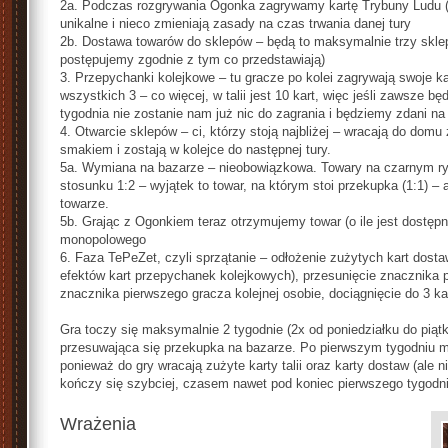
2a. Podczas rozgrywania Ogonka zagrywamy kartę Trybuny Ludu (r
unikalne i nieco zmieniają zasady na czas trwania danej tury
2b. Dostawa towarów do sklepów – będą to maksymalnie trzy skle
postępujemy zgodnie z tym co przedstawiają)
3. Przepychanki kolejkowe – tu gracze po kolei zagrywają swoje k
wszystkich 3 – co więcej, w talii jest 10 kart, więc jeśli zawsze 
tygodnia nie zostanie nam już nic do zagrania i będziemy zdani na 
4. Otwarcie sklepów – ci, którzy stoją najbliżej – wracają do dom
smakiem i zostają w kolejce do następnej tury.
5a. Wymiana na bazarze – nieobowiązkowa. Towary na czarnym ry
stosunku 1:2 – wyjątek to towar, na którym stoi przekupka (1:1) –
towarze.
5b. Grając z Ogonkiem teraz otrzymujemy towar (o ile jest dostępny
monopolowego
6. Faza TePeZet, czyli sprzątanie – odłożenie zużytych kart dost
efektów kart przepychanek kolejkowych), przesunięcie znacznika p
znacznika pierwszego gracza kolejnej osobie, dociągnięcie do 3 kart
Gra toczy się maksymalnie 2 tygodnie (2x od poniedziałku do piąt
przesuwająca się przekupka na bazarze. Po pierwszym tygodniu m
ponieważ do gry wracają zużyte karty talii oraz karty dostaw (ale ni
kończy się szybciej, czasem nawet pod koniec pierwszego tygodni
Wrażenia