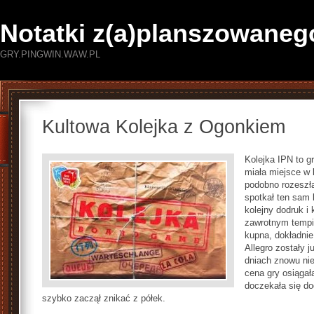
Notatki z(a)planszowaneg
GRY.PINGWIN.WAW.PL
Kultowa Kolejka z Ogonkiem
Kolejka IPN to g
miała miejsce w 
podobno rozeszła
spotkał ten sam 
kolejny dodruk i
zawrotnym tempi
kupna, dokładnie
Allegro zostały j
dniach znowu nie
cena gry osiąga
doczekała się do
szybko zaczął znikać z półek.