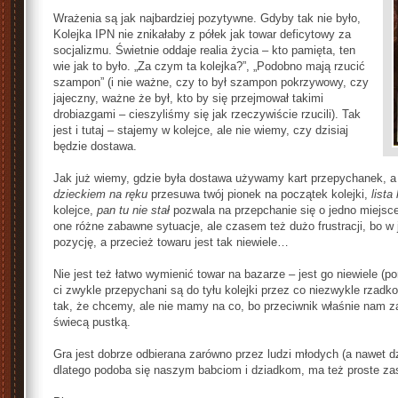
Wrażenia są jak najbardziej pozytywne. Gdyby tak nie było,
Kolejka IPN nie znikałaby z półek jak towar deficytowy za
socjalizmu. Świetnie oddaje realia życia – kto pamięta, ten
wie jak to było. „Za czym ta kolejka?”, „Podobno mają rzucić
szampon” (i nie ważne, czy to był szampon pokrzywowy, czy
jajeczny, ważne że był, kto by się przejmował takimi
drobiazgami – cieszyliśmy się jak rzeczywiście rzucili). Tak
jest i tutaj – stajemy w kolejce, ale nie wiemy, czy dzisiaj
będzie dostawa.
Jak już wiemy, gdzie była dostawa używamy kart przepychanek, a
dzieckiem na ręku
przesuwa twój pionek na początek kolejki,
lista
kolejce,
pan tu nie stał
pozwala na przepchanie się o jedno miejsce 
one różne zabawne sytuacje, ale czasem też dużo frustracji, bo w
pozycję, a przecież towaru jest tak niewiele…
Nie jest też łatwo wymienić towar na bazarze – jest go niewiele (po
ci zwykle przepychani są do tyłu kolejki przez co niezwykle rzadko
tak, że chcemy, ale nie mamy na co, bo przeciwnik właśnie nam za
świecą pustką.
Gra jest dobrze odbierana zarówno przez ludzi młodych (a nawet dzi
dlatego podoba się naszym babciom i dziadkom, ma też proste zasa