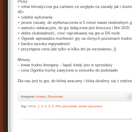
Plusy:
+ silnie klimatyczna gra zarówno ze względu na zasady jak i ilustra
40+
+ solidne wykonanie
+ proste zasady, do wytłumaczenia w 5 minut nawet niedzielnym 
+ wartości edukacyjne, do gry dołączona jest broszura i film DVD
+ dobra skalowalność, choć najciekawiej się gra w 5/6 osób
+ Ogonek wprowadza możliwość gry na różnych poziomach trudno
+ bardzo wysoka regrywalność
+ przystępna cena (ale tylko w kilka dni po wznowieniu ;))
Minusy:
– towar trudno dostępny – łapać kiedy jest w sprzedaży
– cena Ogonka trochę zawyżona w stosunku do podstawki
Dla nas jest to gra, do której wracamy i którą dzielimy się z rodzi
Kategoria:
Kolejka
,
Planszówki
Tagi:
10/10
,
2
,
3
,
4
,
5
,
6
,
IPN
,
planszówki
,
worker placement