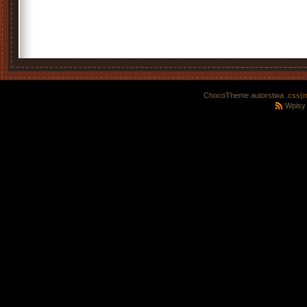
ChocoTheme autorstwa
.css{
Wpisy