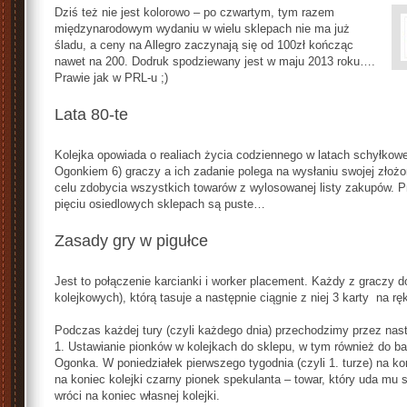
Dziś też nie jest kolorowo – po czwartym, tym razem
międzynarodowym wydaniu w wielu sklepach nie ma już
śladu, a ceny na Allegro zaczynają się od 100zł kończąc
nawet na 200. Dodruk spodziewany jest w maju 2013 roku….
Prawie jak w PRL-u ;)
Lata 80-te
Kolejka opowiada o realiach życia codziennego w latach schyłkow
Ogonkiem 6) graczy a ich zadanie polega na wysłaniu swojej złożo
celu zdobycia wszystkich towarów z wylosowanej listy zakupów. P
pięciu osiedlowych sklepach są puste…
Zasady gry w pigułce
Jest to połączenie karcianki i worker placement. Każdy z graczy do
kolejkowych), którą tasuje a następnie ciągnie z niej 3 karty na rę
Podczas każdej tury (czyli każdego dnia) przechodzimy przez nas
1. Ustawianie pionków w kolejkach do sklepu, w tym również do b
Ogonka. W poniedziałek pierwszego tygodnia (czyli 1. turze) na k
na koniec kolejki czarny pionek spekulanta – towar, który uda mu 
wróci na koniec własnej kolejki.