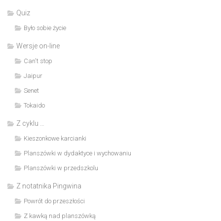
Quiz
Było sobie życie
Wersje on-line
Can't stop
Jaipur
Senet
Tokaido
Z cyklu …
Kieszonkowe karcianki
Planszówki w dydaktyce i wychowaniu
Planszówki w przedszkolu
Z notatnika Pingwina
Powrót do przeszłości
Z kawką nad planszówką