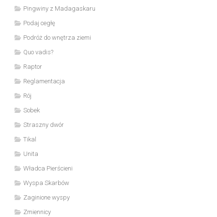
Pingwiny z Madagaskaru
Podaj cegłę
Podróż do wnętrza ziemi
Quo vadis?
Raptor
Reglamentacja
Rój
Sobek
Straszny dwór
Tikal
Unita
Władca Pierścieni
Wyspa Skarbów
Zaginione wyspy
Zmiennicy