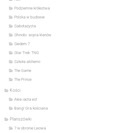
Podziemne królestwa
Polska w budowie
Sabotażysta
Shinobi: wojna klanów
Siedem 7
Star Trek: TNG
Szkoła alchemii
The Game
The Prince
Kości
Alea iacta est
Bang! Gra kościana
Planszówki
7 w obronie Lwowa