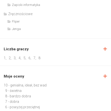
Zapiski informatyka
Zręcznościowe
Fliper
Jenga
Liczba graczy
1
,
2
,
3
,
4
,
5
,
6
,
7
,
8
Moje oceny
10 - genialna, ideał, bez wad
9 - świetna
8 - bardzo dobra
7 - dobra
6 - powyżej przeciętnej