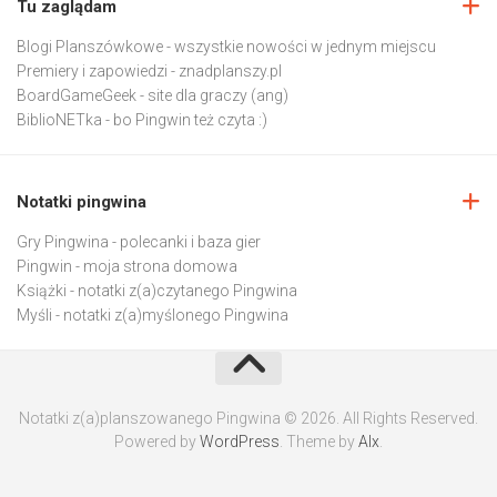
Tu zaglądam
Blogi Planszówkowe
- wszystkie nowości w jednym miejscu
Premiery i zapowiedzi
- znadplanszy.pl
BoardGameGeek
- site dla graczy (ang)
BiblioNETka
- bo Pingwin też czyta :)
Notatki pingwina
Gry Pingwina
- polecanki i baza gier
Pingwin
- moja strona domowa
Książki
- notatki z(a)czytanego Pingwina
Myśli
- notatki z(a)myślonego Pingwina
Notatki z(a)planszowanego Pingwina © 2026. All Rights Reserved.
Powered by
WordPress
. Theme by
Alx
.