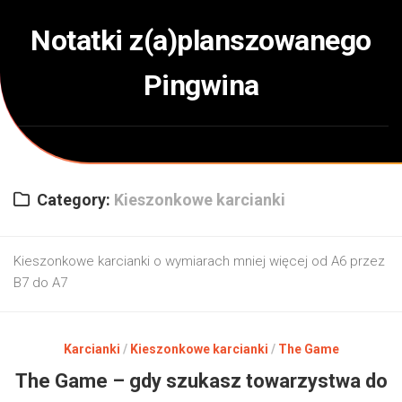
Skip
to
Notatki z(a)planszowanego
content
Pingwina
Category:
Kieszonkowe karcianki
Kieszonkowe karcianki o wymiarach mniej więcej od A6 przez
B7 do A7
Karcianki
/
Kieszonkowe karcianki
/
The Game
The Game – gdy szukasz towarzystwa do