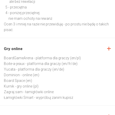
ale bez rewelacji
5 - przeciętna
4 - poniżej przeciętnej
nie mam ochoty na rewanż
Ocen 3 i mniej na razie nie przewiduję - po prostu nie będę o takich
pisać.
Gry online
BoardGameArena
- platforma dla graczy (en/pl)
Boite-a-jeaux
- platforma dla graczy (en/fr/de)
Yucata
- platforma dla graczy (en/de)
Dominion
- online (en)
Board Space
(en)
Kurnik
- gry online (pl)
Zagraj sam
- łamigłówki online
Łamigłówki Smart
- wypróbuj zanim kupisz