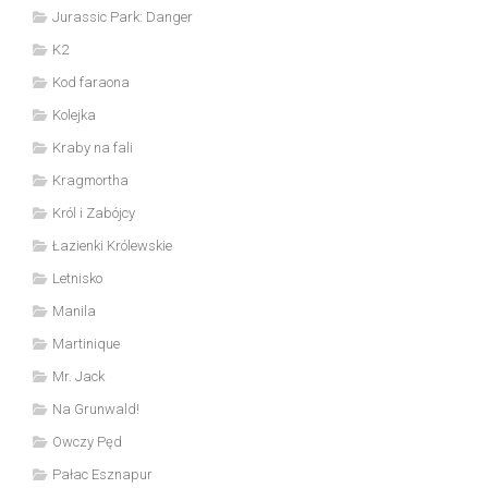
Jurassic Park: Danger
K2
Kod faraona
Kolejka
Kraby na fali
Kragmortha
Król i Zabójcy
Łazienki Królewskie
Letnisko
Manila
Martinique
Mr. Jack
Na Grunwald!
Owczy Pęd
Pałac Esznapur