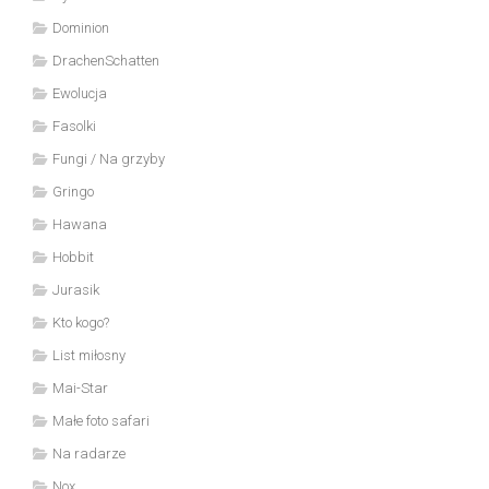
Dominion
DrachenSchatten
Ewolucja
Fasolki
Fungi / Na grzyby
Gringo
Hawana
Hobbit
Jurasik
Kto kogo?
List miłosny
Mai-Star
Małe foto safari
Na radarze
Nox