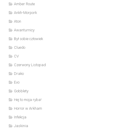
Amber Route
Ankh-Morpork
Aton
Awanturnicy
Był sobie człowiek
Cluedo
CV
Czerwony Listopad
Drako
Evo
Gobblety
Hej to moja ryba!
Horror w Arkham
Infekcja
Jaskinia