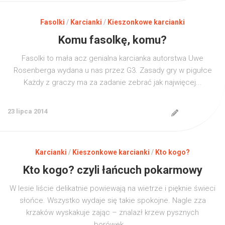
Fasolki
/
Karcianki
/
Kieszonkowe karcianki
Komu fasolkę, komu?
Fasolki to mała acz genialna karcianka autorstwa Uwe
Rosenberga wydana u nas przez G3. Zasady gry w pigułce
Każdy z graczy ma za zadanie zebrać jak najwięcej...
23 lipca 2014
Karcianki
/
Kieszonkowe karcianki
/
Kto kogo?
Kto kogo? czyli łańcuch pokarmowy
W lesie liście delikatnie powiewają na wietrze i pięknie świeci
słońce. Wszystko wydaje się takie spokojne. Nagle zza
krzaków wyskakuje zając – znalazł krzew pysznych
borówek....