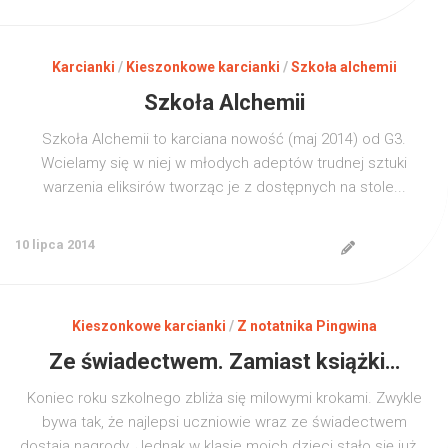
Karcianki
/
Kieszonkowe karcianki
/
Szkoła alchemii
Szkoła Alchemii
Szkoła Alchemii to karciana nowość (maj 2014) od G3.
Wcielamy się w niej w młodych adeptów trudnej sztuki
warzenia eliksirów tworząc je z dostępnych na stole...
10 lipca 2014
Kieszonkowe karcianki
/
Z notatnika Pingwina
Ze świadectwem. Zamiast książki…
Koniec roku szkolnego zbliża się milowymi krokami. Zwykle
bywa tak, że najlepsi uczniowie wraz ze świadectwem
dostają nagrody. Jednak w klasie moich dzieci stało się już...