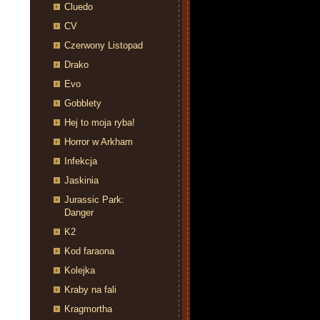
Cluedo
CV
Czerwony Listopad
Drako
Evo
Gobblety
Hej to moja ryba!
Horror w Arkham
Infekcja
Jaskinia
Jurassic Park:
Danger
K2
Kod faraona
Kolejka
Kraby na fali
Kragmortha