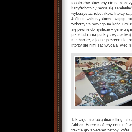
robotników stawiamy nie na planszy,
karty/robotnicy mogą się zamieni
wykorzystać robotników, którzy są „
Jeśli nie wykorzystamy swojego rob
wykorzysta swojego na końcu kolumn
się pewnie domyślacie – generują n
przekładają na punkty zwycięstwa) 
mechanikę, a jednego czego nie ma, 
którzy się nimi zachwycają, wiec 
Tak więc, nie lubię dice rolling, al
Arkham Horror możemy odrzucić ws
trakcie gry zbieramy żetony, któ