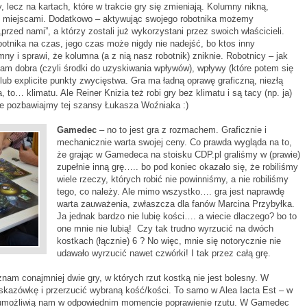
 lecz na kartach, które w trakcie gry się zmieniają. Kolumny nikną,
ać miejscami. Dodatkowo – aktywując swojego robotnika możemy
przed nami”, a którzy zostali już wykorzystani przez swoich właścicieli.
otnika na czas, jego czas może nigdy nie nadejść, bo ktos inny
y i sprawi, że kolumna (a z nią nasz robotnik) zniknie. Robotnicy – jak
am dobra (czyli środki do uzyskiwania wpływów), wpływy (które potem się
lub explicite punkty zwycięstwa. Gra ma ładną oprawę graficzną, niezłą
to… klimatu. Ale Reiner Knizia też robi gry bez klimatu i są tacy (np. ja)
nie pozbawiajmy tej szansy Łukasza Woźniaka :)
Gamedec
– no to jest gra z rozmachem. Graficznie i
mechanicznie warta swojej ceny. Co prawda wygląda na to,
że grając w Gamedeca na stoisku CDP.pl graliśmy w (prawie)
zupełnie inną grę….. bo pod koniec okazało się, że robiliśmy
wiele rzeczy, których robić nie powinniśmy, a nie robiliśmy
tego, co należy. Ale mimo wszystko…. gra jest naprawdę
warta zauważenia, zwłaszcza dla fanów Marcina Przybyłka.
Ja jednak bardzo nie lubię kości…. a wiecie dlaczego? bo to
one mnie nie lubią! Czy tak trudno wyrzucić na dwóch
kostkach (łącznie) 6 ? No więc, mnie się notorycznie nie
udawało wyrzucić nawet czwórki! I tak przez całą grę.
e znam conajmniej dwie gry, w których rzut kostką nie jest bolesny. W
kazówkę i przerzucić wybraną kość/kości. To samo w Alea Iacta Est – w
re umożliwią nam w odpowiednim momencie poprawienie rzutu. W Gamedec