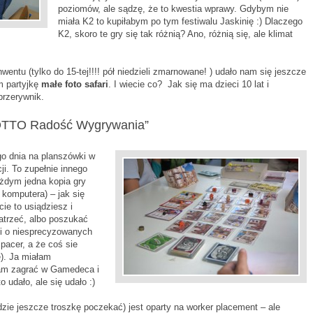
poziomów, ale sądzę, że to kwestia wprawy. Gdybym nie
miała K2 to kupiłabym po tym festiwalu Jaskinię :) Dlaczego
K2, skoro te gry się tak różnią? Ano, różnią się, ale klimat
entu (tylko do 15-tej!!!! pół niedzieli zmarnowane! ) udało nam się jeszcze
m partyjkę
małe foto safari
. I wiecie co? Jak się ma dzieci 10 lat i
przerywnik.
LOTTO Radość Wygrywania”
o dnia na planszówki w
ji. To zupełnie innego
ażdym jedna kopia gry
 komputera) – jak się
e to usiądziesz i
atrzeć, albo poszukać
ci o niesprecyzowanych
pacer, a że coś sie
ie). Ja miałam
łam zagrać w Gamedeca i
 udało, ale się udało :)
zie jeszcze troszkę poczekać) jest oparty na worker placement – ale