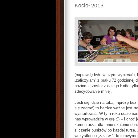
Kocioł 2013
(naprawdę było w czym wybierać), li
„zaliczyłam” z braku 72 godzinnej
poziomie został z całego Kotła tyl
zdecydowanie mniej.
Jeśli się idzie na taką imprezę bez 
się zagrać) to bardzo ważne jest t
wystartować. W tym roku udało na
nas wprowadziła w grę :)) – i choć
komentarza: dla mnie szalenie dene
zliczenie punktów po każdej turze. 
wszystkiego „załatwić” kolorowymi 