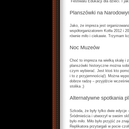
Festiwalu Edukacji dla dzieci. I jak
Planszówki na Narodow
Jako, że impreza jest organizowan
współorganizatorem Kotła 2012 i 201
równie miło i ciekawie. Trzymam kc
Noc Muzeów
Choć to impreza na wielką skalę i zu
planszówki historyczne można sobie
czym wybierać. Jest ktoś kto pomo
i to z przyjemnością!). Można wypo
dobrze radzę – przyjdźcie wcześnie
stolika ;)
Alternatywne spotkania 
Szkoda, że były tylko dwie edycje –
Śródmieścia i utworzył w swoim skl
było miło. Miło było przyjść ze zn
Replikatora przytargali w pocie czo