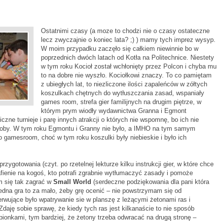
Ostatnimi czasy (a moze to chodzi nie o czasy ostateczne
lecz zwyczajnie o koniec lata? ;) ) mamy tych imprez wysyp.
W moim przypadku zaczęło się całkiem niewinnie bo w
poprzednich dwóch latach od Kotła na Politechnice. Niestety
w tym roku Kocioł został wchłonięty przez Polcon i chyba mu
to na dobre nie wyszło. Kociołkowi znaczy. To co pamiętam
z ubiegłych lat, to niezliczone ilości zapaleńców w zółtych
koszulkach chętnych do wytłuszczania zasad, wspaniały
games room, strefa gier familijnych na drugim piętrze, w
którym prym wiodły wydawnictwa Granna i Egmont
czne turnieje i parę innych atrakcji o których nie wspomnę, bo ich nie
 doby. W tym roku Egmontu i Granny nie było, a IMHO na tym samym
ko gamesroom, choć w tym roku koszulki były niebieskie i było ich
przygotowania (czyt. po rzetelnej lekturze kilku instrukcji gier, w które chce
rafienie na kogoś, kto potrafi zgrabnie wytłumaczyć zasady i pomoże
m się tak zagrać w
Small World
(serdeczne podziękowania dla pani która
 jedna gra to za mało, żeby grę ocenić – nie powstrzymam się od
rwujące było wpatrywanie sie w planszę z leżącymi żetonami ras i
Zdaję sobie sprawę, że kiedy tych ras jest kilkanaście to nie sposób
pionkami, tym bardziej, że żetony trzeba odwracać na drugą stronę –