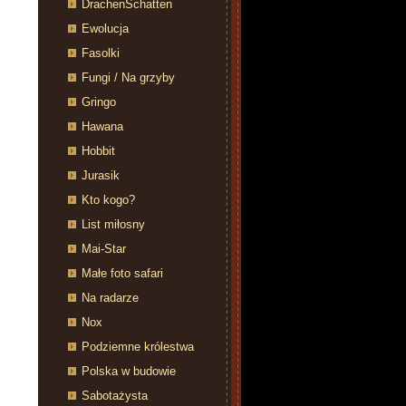
DrachenSchatten
Ewolucja
Fasolki
Fungi / Na grzyby
Gringo
Hawana
Hobbit
Jurasik
Kto kogo?
List miłosny
Mai-Star
Małe foto safari
Na radarze
Nox
Podziemne królestwa
Polska w budowie
Sabotażysta