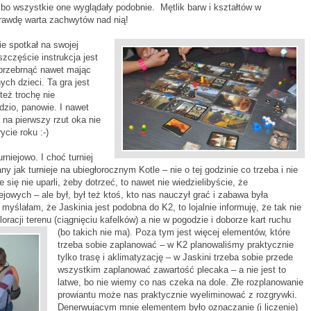
, bo wszystkie one wyglądały podobnie. Mętlik barw i kształtów w
prawdę warta zachwytów nad nią!
ie spotkał na swojej
szczęście instrukcja jest
 przebrnąć nawet mając
ych dzieci. Ta gra jest
też trochę nie
dzio, panowie. I nawet
 na pierwszy rzut oka nie
cie roku :-)
rniejowo. I choć turniej
y jak turnieje na ubiegłorocznym Kotle – nie o tej godzinie co trzeba i nie
 się nie uparli, żeby dotrzeć, to nawet nie wiedzielibyście, że
jowych – ale był, był też ktoś, kto nas nauczył grać i zabawa była
a myślałam, że Jaskinia jest podobna do K2, to lojalnie informuję, że tak nie
oracji terenu (ciągnięciu kafelków) a nie
w pogodzie i doborze kart ruchu
(bo takich nie ma). Poza tym jest więcej elementów, które
trzeba sobie zaplanować – w K2 planowaliśmy praktycznie
tylko trasę i aklimatyzację – w Jaskini trzeba sobie przede
wszystkim zaplanować zawartość plecaka – a nie jest to
latwe, bo nie wiemy co nas czeka na dole. Złe rozplanowanie
prowiantu może nas praktycznie wyeliminować z rozgrywki.
Denerwującym mnie elementem było oznaczanie (i liczenie)