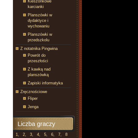
Kieszonkowe
karcianki
Planszówki w
dydaktyce i
wychowaniu
Planszówki w
przedszkolu
Z notatnika Pingwina
Powrót do
przeszłości
Z kawką nad
planszówką
Zapiski informatyka
Zręcznościowe
Fliper
Jenga
Liczba graczy
1
,
2
,
3
,
4
,
5
,
6
,
7
,
8