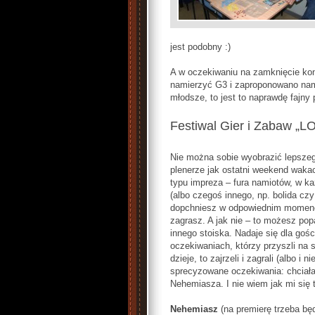
jest podobny :)
A w oczekiwaniu na zamknięcie konw
namierzyć G3 i zaproponowano na
młodsze, to jest to naprawdę fajny 
Festiwal Gier i Zabaw „
Nie można sobie wyobrazić lepszeg
plenerze jak ostatni weekend wakac
typu impreza – fura namiotów, w k
(albo czegoś innego, np. bolida czy
dopchniesz w odpowiednim momenci
zagrasz. A jak nie – to możesz pop
innego stoiska. Nadaje się dla goś
oczekiwaniach, którzy przyszli na s
dzieje, to zajrzeli i zagrali (albo i n
sprecyzowane oczekiwania: chcia
Nehemiasza. I nie wiem jak mi się to
Nehemiasz
(na premierę trzeba będ