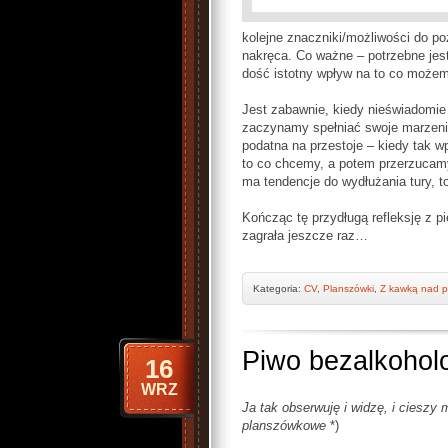
kolejne znaczniki/możliwości do po
nakręca. Co ważne – potrzebne jes
dość istotny wpływ na to co możem
Jest zabawnie, kiedy nieświadomie
zaczynamy spełniać swoje marzenia 
podatna na przestoje – kiedy tak w
to co chcemy, a potem przerzucamy 
ma tendencje do wydłużania tury, to
Kończąc tę przydługą refleksję z pi
zagrała jeszcze raz…
Kategoria:
CV
,
Planszówki
,
Z kawką nad 
Piwo bezalkohol
16
WRZ
Ja tak obserwuję i widzę, i cieszy 
planszówkowe
*)