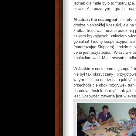
jednak dla mnie było to frustrujące
głowie. Ale poza tym – gra jest na
Alcatraz: the scapegoat
niestety n
drodze niebieskiej koszulki, ale na 
krótka, treściwa i można przez nią
czworo brykających, zniecierpliwion
genialna! Trochę kooperacyjna, ale 
(parafrazując Skippera). Lodzio mio
cena jest przystępna. Właściwie to
znalazłam wad. Moje prywatne odkry
W
Jaskinię
udało nam się zagrać tu
nie był tak okrzyczany i przygotowan
w tym miejscu co trzeba, i jakbyście
przechodzicie obok rozgrywek turnie
przednia. Jeśli ktoś myśli tak jak j
jest. Losowość zawarta jest w ekspl