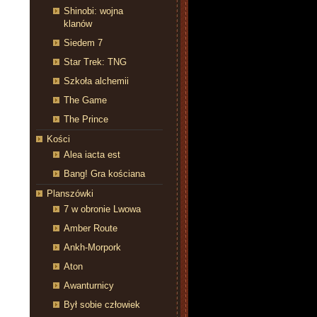
Shinobi: wojna
klanów
Siedem 7
Star Trek: TNG
Szkoła alchemii
The Game
The Prince
Kości
Alea iacta est
Bang! Gra kościana
Planszówki
7 w obronie Lwowa
Amber Route
Ankh-Morpork
Aton
Awanturnicy
Był sobie człowiek