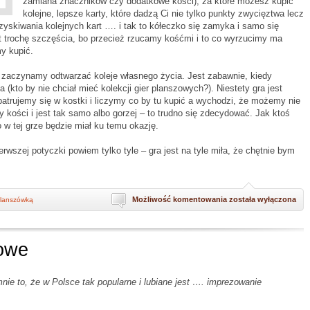
zamiana znaczników czy dodatkowe kości), za które możesz kupić
kolejne, lepsze karty, które dadzą Ci nie tylko punkty zwycięztwa lecz
zyskiwania kolejnych kart …. i tak to kółeczko się zamyka i samo się
t trochę szczęścia, bo przecież rzucamy kośćmi i to co wyrzucimy ma
y kupić.
 zaczynamy odtwarzać koleje własnego życia. Jest zabawnie, kiedy
(kto by nie chciał mieć kolekcji gier planszowych?). Niestety gra jest
patrujemy się w kostki i liczymy co by tu kupić a wychodzi, że możemy nie
kości i jest tak samo albo gorzej – to trudno się zdecydować. Jak ktoś
 w tej grze będzie miał ku temu okazję.
erwszej potyczki powiem tylko tyle – gra jest na tyle miła, że chętnie bym
Moje
Możliwość komentowania
została wyłączona
planszówką
pierwsze
…
CV
owe
mnie to, że w Polsce tak popularne i lubiane jest …. imprezowanie