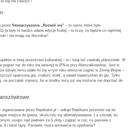
 tu się nie cieszyć?
ym
a przez
Stowarzyszenie „Rozwiń się”
– to samo, które było
1 (a były to bardzo udane edycje Kotła) – to liczę, że będzie co najmniej
iuki i nie mogę się doczekać!
pełnie w innej przestrzeni kulturalnej – to i tutaj też zawitały planszówki. W
 pograć raz do roku (na wiosnę) w IPN-ie przy Marszałkowskiej. Jest w
że (dzięki temu udało mi się w tym roku wreszcie zagrać w Zimną Wojnę –
życzyć upatrzoną grę, znaleźć stolik, a nawet towarzystwo do gry. Tylko
j, na początek imprezy, bo w środku nocy już się możecie nie dopchać do
planszówkowe
 organizowane przez Replikator.pl – odkąd Replikator przeniósł się do
epie miejsce do grania, skończyło się alternatywowanie :( a szkoda, bo
ajomym, usiąść nad piwkiem za 5 złoty i zagrać w coś, co panowie z
ła. A i lokal fajny. Panowie, może wznowicie te spotkania?