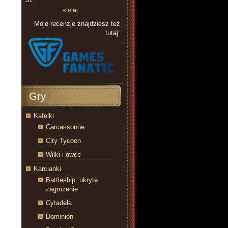
31
« maj
Moje recenzje znajdziesz też
tutaj:
Gry
Kafelki
Carcassonne
City Tycoon
Wilki i owce
Karcianki
Battleship: ukryte
zagrożenie
Cytadela
Dominion