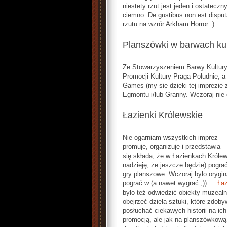
niestety rzut jest jeden i ostatecz
ciemno. De gustibus non est disput
rzutu na wzrór Arkham Horror :)
Planszówki w barwach kul
Ze Stowarzyszeniem Barwy Kultury
Promocji Kultury Praga Południe, a
Games (my się dzięki tej imprezie
Egmontu i/lub Granny. Wczoraj nie d
Łazienki Królewskie
Nie ogarniam wszystkich imprez – 
promuje, organizuje i przedstawia – 
się składa, że w Łazienkach Króle
nadzieję, że jeszcze będzie) pogr
gry planszowe. Wczoraj było orygin
pograć w (a nawet wygrać ;))….
Łaz
było też odwiedzić obiekty muzealn
obejrzeć dzieła sztuki, które zdob
posłuchać ciekawych historii na ic
promocją, ale jak na planszówkową