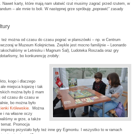
ny. Nawet karty, które mają nam ułatwić rzut musimy zagrać przed rzutem, w
andum – ale mnie to boli. W następnej grze spróbuję „poprawić” zasady
tury
 też można od czasu do czasu pograć w planszówki – np. w Centrum
 wczoraj w Muzeum Kolejnictwa. Zwykle jest mocno familijnie – Leonardo
 zakochaliśmy w Letnisku i Magnum Sal), Ludoteka Roszada oraz gry
otarlismy, bo konkurencję zrobiły:
kto, kogo i dlaczego
ale miejsca kojarzę i tak
wskich można było (i mam
ać od czasu do czasu w
alnie, bo można było
ienki Królewskie
. Można
e i na własne oczy
ywaliśmy w grze, a także
h temat. Promocja
 imprezę przystało były też inne gry Egmontu. I wszystko to w ramach