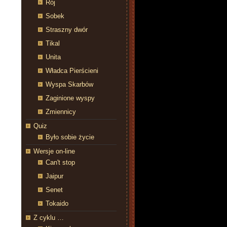
Rój
Sobek
Straszny dwór
Tikal
Unita
Władca Pierścieni
Wyspa Skarbów
Zaginione wyspy
Zmiennicy
Quiz
Było sobie życie
Wersje on-line
Can't stop
Jaipur
Senet
Tokaido
Z cyklu …