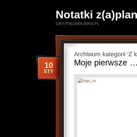
Notatki z(a)pl
GRY.PINGWIN.WAW.PL
Archiwum kategorii ‘Z
Moje pierwsze 
10
STY