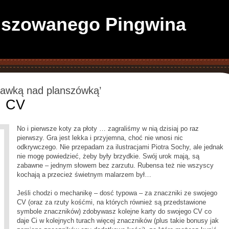
anszowanego Pingwina
 kawką nad planszówką’
… CV
No i pierwsze koty za płoty … zagraliśmy w nią dzisiaj po raz
pierwszy. Gra jest lekka i przyjemna, choć nie wnosi nic
odkrywczego. Nie przepadam za ilustracjami Piotra Sochy, ale jednak
nie mogę powiedzieć, żeby były brzydkie. Swój urok mają, są
zabawne – jednym słowem bez zarzutu. Rubensa też nie wszyscy
kochają a przecież świetnym malarzem był…
Jeśli chodzi o mechanikę – dosć typowa – za znaczniki ze swojego
CV (oraz za rzuty kośćmi, na których również są przedstawione
symbole znaczników) zdobywasz kolejne karty do swojego CV co
daje Ci w kolejnych turach więcej znaczników (plus takie bonusy jak