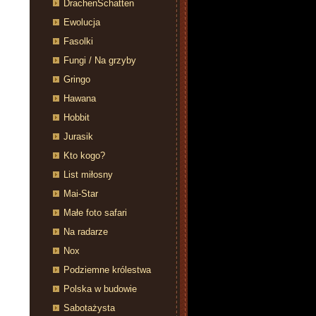
DrachenSchatten
Ewolucja
Fasolki
Fungi / Na grzyby
Gringo
Hawana
Hobbit
Jurasik
Kto kogo?
List miłosny
Mai-Star
Małe foto safari
Na radarze
Nox
Podziemne królestwa
Polska w budowie
Sabotażysta