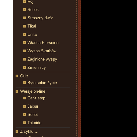
Rój
Sobek
Straszny dwór
Tikal
Unita
Władca Pierścieni
Wyspa Skarbów
Zaginione wyspy
Zmiennicy
Quiz
Było sobie życie
Wersje on-line
Can't stop
Jaipur
Senet
Tokaido
Z cyklu …