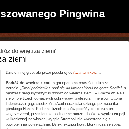
anszowanego Pingwina
dróż do wnętrza ziemi’
za ziemi
Dziś o innej grze, ale jakże podobnej do
Awanturników
….
Podróż do wnętrza ziemi
to gra oparta na powieści Juliusza
Verne’a.
„Drogi podróżniku, udaj się do krateru Yocul na górze Sneffel, a
będziesz mógł wyruszyć w podróż do wnętrza ziemi”
– Gracze wcielają
się w role trzech odważnych odkrywców: profesora mineralogii Ottona
Lidenbrocka, jego siostrzeńca Axela oraz islandzkiego przewodnika
górskiego Hansa. Podczas trzech etapów podróży eksplorują oni
wnętrze ziemi, przemierzają podziemne morze, dopóki w wyniku erupcji
wulkanicznej na włoskiej wyspie Stromboli nie wydostaną się z
powrotem na powierzchnię. Dzięki ekwipunkowi, który niosą ze sobą,