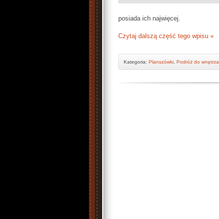
posiada ich najwięcej.
Czytaj dalszą część tego wpisu »
Kategoria:
Planszówki
,
Podróż do wnętrza