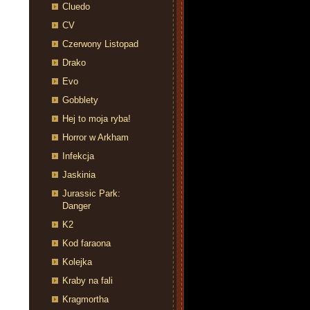
Cluedo
CV
Czerwony Listopad
Drako
Evo
Gobblety
Hej to moja ryba!
Horror w Arkham
Infekcja
Jaskinia
Jurassic Park:
Danger
K2
Kod faraona
Kolejka
Kraby na fali
Kragmortha