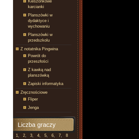
Kieszonkowe
karcianki
Planszówki w
dydaktyce i
wychowaniu
Planszówki w
przedszkolu
Z notatnika Pingwina
Powrót do
przeszłości
Z kawką nad
planszówką
Zapiski informatyka
Zręcznościowe
Fliper
Jenga
Liczba graczy
1
,
2
,
3
,
4
,
5
,
6
,
7
,
8