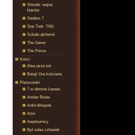
Shinobi: wojna
klanów
Siedem 7
Star Trek: TNG
Szkoła alchemii
The Game
The Prince
Kości
Alea iacta est
Bang! Gra kościana
Planszówki
7 w obronie Lwowa
Amber Route
Ankh-Morpork
Aton
Awanturnicy
Był sobie człowiek