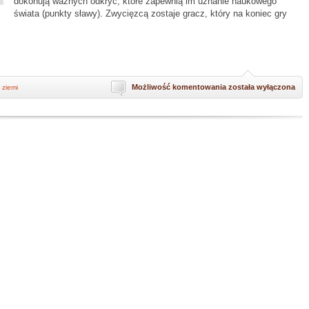
dokonują ważnych odkryć, które zapewnią im uznanie naukowego
świata (punkty sławy). Zwycięzcą zostaje gracz, który na koniec gry
Podróż
Możliwość komentowania
została wyłączona
 ziemi
do
wnętrza
ziemi