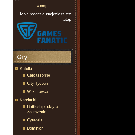
31
« maj
Moje recenzje znajdziesz też
tutaj:
Gry
Kafelki
Carcassonne
City Tycoon
Wilki i owce
Karcianki
Battleship: ukryte
zagrożenie
Cytadela
Dominion