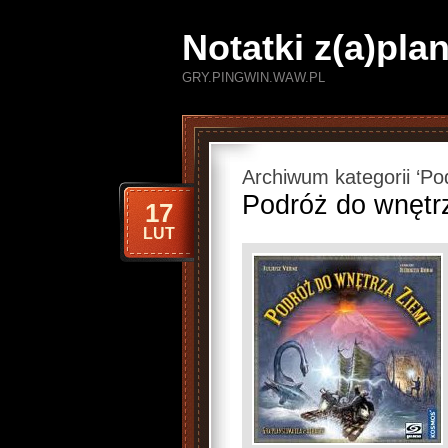
Notatki z(a)pl
GRY.PINGWIN.WAW.PL
Archiwum kategorii ‘Po
Podróż do wnętr
17
LUT