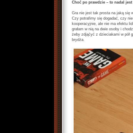
Choć po prawdzie – to nadal jest 
Gra nie jest tak prosta na jaką się
Czy potrafimy się dogadać, czy nie
kooperacyjnie, ale nie ma efektu li
grałam w nią na dwie osoby i chodzi
żeby zdjąćyć z dzieciakami w pół 
brydża.