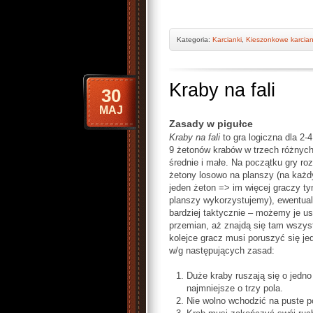
Kategoria:
Karcianki
,
Kieszonkowe karcian
Kraby na fali
30
MAJ
Zasady w pigułce
Kraby na fali
to gra logiczna dla 2-
9 żetonów krabów w trzech różnych
średnie i małe. Na początku gry ro
żetony losowo na planszy (na każd
jeden żeton => im więcej graczy t
planszy wykorzystujemy), ewentual
bardziej taktycznie – możemy je u
przemian, aż znajdą się tam wszyst
kolejce gracz musi poruszyć się j
w/g następujących zasad:
Duże kraby ruszają się o jedno
najmniejsze o trzy pola.
Nie wolno wchodzić na puste p