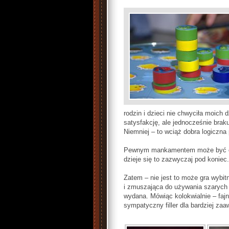
rodzin i dzieci nie chwyciła moich
satysfakcję, ale jednocześnie brak
Niemniej – to wciąż dobra logiczna 
Pewnym mankamentem może być odpad
dzieje się to zazwyczaj pod koniec
Zatem – nie jest to może gra wybit
i zmuszająca do używania szarych 
wydana. Mówiąc kolokwialnie – faj
sympatyczny filler dla bardziej z