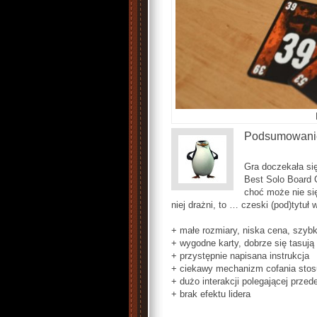
Podsumowani
Gra doczekała si
Best Solo Board 
choć może nie się
niej drażni, to … czeski (pod)tytuł
+ małe rozmiary, niska cena, szyb
+ wygodne karty, dobrze się tasują
+ przystępnie napisana instrukcja
+ ciekawy mechanizm cofania stos
+ dużo interakcji polegającej prze
+ brak efektu lidera