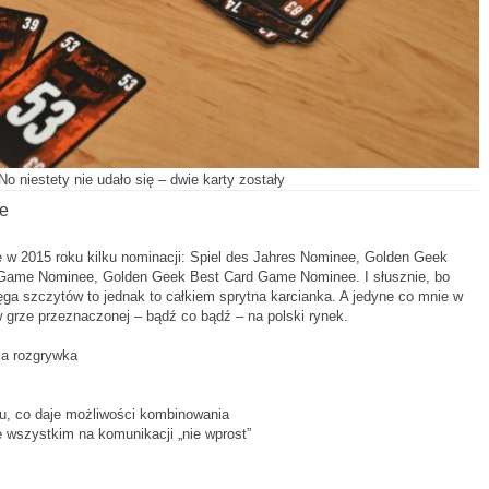
No niestety nie udało się – dwie karty zostały
e
ę w 2015 roku kilku nominacji: Spiel des Jahres Nominee, Golden Geek
Game Nominee, Golden Geek Best Card Game Nominee. I słusznie, bo
ga szczytów to jednak to całkiem sprytna karcianka. A jedyne co mnie w
 w grze przeznaczonej – bądź co bądź – na polski rynek.
ka rozgrywka
u, co daje możliwości kombinowania
de wszystkim na komunikacji „nie wprost”