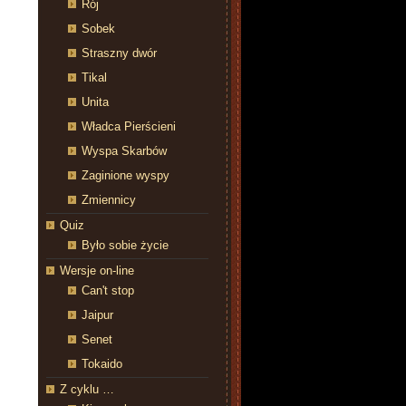
Rój
Sobek
Straszny dwór
Tikal
Unita
Władca Pierścieni
Wyspa Skarbów
Zaginione wyspy
Zmiennicy
Quiz
Było sobie życie
Wersje on-line
Can't stop
Jaipur
Senet
Tokaido
Z cyklu …