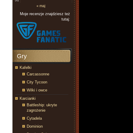
31
« maj
Moje recenzje znajdziesz też
tutaj:
Gry
Kafelki
Carcassonne
City Tycoon
Wilki i owce
Karcianki
Battleship: ukryte
zagrożenie
Cytadela
Dominion