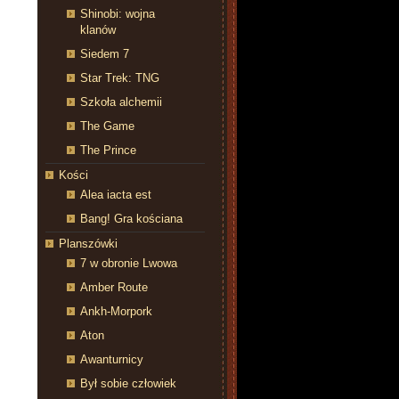
Shinobi: wojna
klanów
Siedem 7
Star Trek: TNG
Szkoła alchemii
The Game
The Prince
Kości
Alea iacta est
Bang! Gra kościana
Planszówki
7 w obronie Lwowa
Amber Route
Ankh-Morpork
Aton
Awanturnicy
Był sobie człowiek