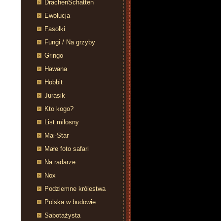
DrachenSchatten
Ewolucja
Fasolki
Fungi / Na grzyby
Gringo
Hawana
Hobbit
Jurasik
Kto kogo?
List miłosny
Mai-Star
Małe foto safari
Na radarze
Nox
Podziemne królestwa
Polska w budowie
Sabotażysta