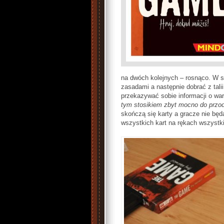
na dwóch kolejnych – rosnąco. W sw
zasadami a następnie dobrać z talii
przekazywać sobie informacji o wa
tym stosikiem zbyt mocno do przo
skończą się karty a gracze nie będą
wszystkich kart na rękach wszystk