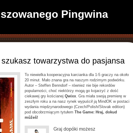
anszowanego Pingwina
szukasz towarzystwa do pasjansa
To niewielka kooperacyjna karcianka dla 1-5 graczy na około
20 minut. Mało znana gra na naszym rodzimym podwórku.
Autor – Steffen Benndorf – również nie bije rekordów
popularności, choć niektórzy mogą go kojarzyć z dość
ciekawej gry kościanej
Qwixx
. Gra miała swoją premierę w
zeszłym roku a na nasz rynek wypuścił ją MindOK w postaci
wydania międzynarodowego (Czech/Polish/Slovak edition)
pod obcobrzmiącym tytułem
The Game: Hraj, dokud
můžeš!
Graj dopóki możesz