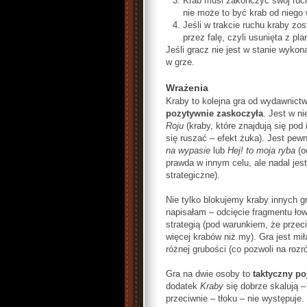
Krab musi zakończyć swój ruch
nie może to być krab od niego
Jeśli w trakcie ruchu kraby zo
przez falę, czyli usunięta z pl
Jeśli gracz nie jest w stanie wyko
w grze.
Wrażenia
Kraby to kolejna gra od wydawnict
pozytywnie zaskoczyła
. Jest w n
Roju
(kraby, które znajdują się pod
się ruszać – efekt żuka). Jest pe
na wypasie
lub
Hej! to moja ryba
(o
prawda w innym celu, ale nadal jest
strategiczne).
Nie tylko blokujemy kraby innych gr
napisałam – odcięcie fragmentu łow
strategią (pod warunkiem, że przec
więcej krabów niż my). Gra jest mi
różnej grubości (co pozwoli na rozró
Gra na dwie osoby to
taktyczny p
dodatek
Kraby
się dobrze skalują –
przeciwnie – tłoku – nie występuje.