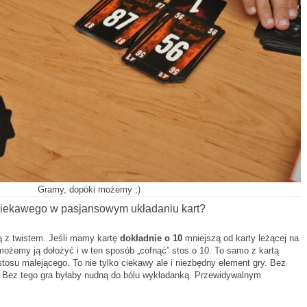
Gramy, dopóki możemy ;)
iekawego w pasjansowym układaniu kart?
ą z twistem. Jeśli mamy kartę
dokładnie o
10
mniejszą od karty leżącej na
ożemy ją dołożyć i w ten sposób „cofnąć” stos o 10. To samo z kartą
stosu malejącego. To nie tylko ciekawy ale i niezbędny element gry. Bez
ć. Bez tego gra byłaby nudną do bólu wykładanką. Przewidywalnym