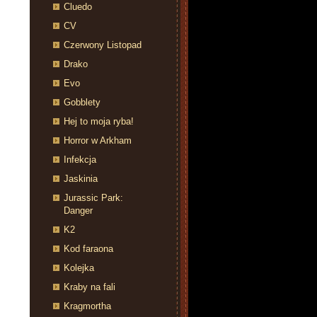
Cluedo
CV
Czerwony Listopad
Drako
Evo
Gobblety
Hej to moja ryba!
Horror w Arkham
Infekcja
Jaskinia
Jurassic Park:
Danger
K2
Kod faraona
Kolejka
Kraby na fali
Kragmortha