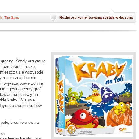
The
Możliwość komentowania
została wyłączona
ki
,
The Game
Game
–
gdy
szukasz
towarzystwa
do
pasjansa
4 graczy. Każdy otrzymuje
 rozmiarach – duże,
zmieszcza się wszystkie
ym polu znajduje się
ym większą powierzchnię
nie – jeśli chcemy grać
stawiać na planszy na
kie kraby. W swojej
ednym ze swoich krabów
 pole, średnie o dwa a
ola