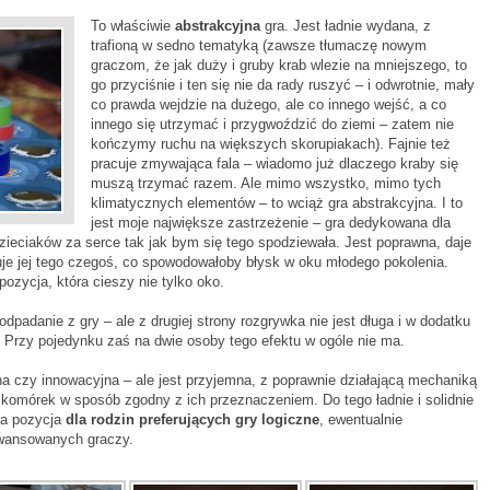
To właściwie
abstrakcyjna
gra. Jest ładnie wydana, z
trafioną w sedno tematyką (zawsze tłumaczę nowym
graczom, że jak duży i gruby krab wlezie na mniejszego, to
go przyciśnie i ten się nie da rady ruszyć – i odwrotnie, mały
co prawda wejdzie na dużego, ale co innego wejść, a co
innego się utrzymać i przygwoździć do ziemi – zatem nie
kończymy ruchu na większych skorupiakach). Fajnie też
pracuje zmywająca fala – wiadomo już dlaczego kraby się
muszą trzymać razem. Ale mimo wszystko, mimo tych
klimatycznych elementów – to wciąż gra abstrakcyjna. I to
jest moje największe zastrzeżenie – gra dedykowana dla
 dzieciaków za serce tak jak bym się tego spodziewała. Jest poprawna, daje
uje jej tego czegoś, co spowodowałoby błysk w oku młodego pokolenia.
pozycja, która cieszy nie tylko oko.
anie z gry – ale z drugiej strony rozgrywka nie jest długa i w dodatku
. Przy pojedynku zaś na dwie osoby tego efektu w ogóle nie ma.
na czy innowacyjna – ale jest przyjemna, z poprawnie działającą mechaniką
komórek w sposób zgodny z ich przeznaczeniem. Do tego ładnie i solidnie
na pozycja
dla rodzin preferujących gry logiczne
, ewentualnie
aawansowanych graczy.