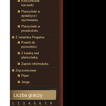
Kieszonkowe
karcianki
Planszówki w
dydaktyce i
wychowaniu
Planszówki w
przedszkolu
Z notatnika Pingwina
Powrót do
przeszłości
Z kawką nad
planszówką
Zapiski informatyka
Zręcznościowe
Fliper
Jenga
Liczba graczy
1
,
2
,
3
,
4
,
5
,
6
,
7
,
8