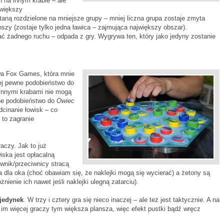
 na innym krabie – ale
 większy
staną rozdzielone na mniejsze grupy – mniej liczna grupa zostaje zmyta
anszy (zostaje tylko jedna ławica – zajmująca największy obszar).
nać żadnego ruchu – odpada z gry. Wygrywa ten, który jako jedyny zostanie
wa Fox Games, która mnie
iej pewne podobieństwo do
 innymi krabami nie mogą
wne podobieństwo do
Owiec
dcinanie łowisk – co
 to zagranie
aczy. Jak to już
iska jest opłacalną
iwnik/przeciwnicy stracą
ła dla oka (choć obawiam się, że naklejki mogą się wycierać) a żetony są
żnienie ich nawet jeśli naklejki ulegną zatarciu).
ojedynek
. W trzy i cztery gra się nieco inaczej – ale też jest taktycznie. A na
 im więcej graczy tym większa plansza, więc efekt pustki bądź wręcz