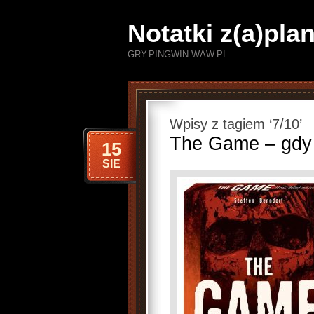
Notatki z(a)pl
GRY.PINGWIN.WAW.PL
Wpisy z tagiem ‘7/10’
The Game – gdy 
15
SIE