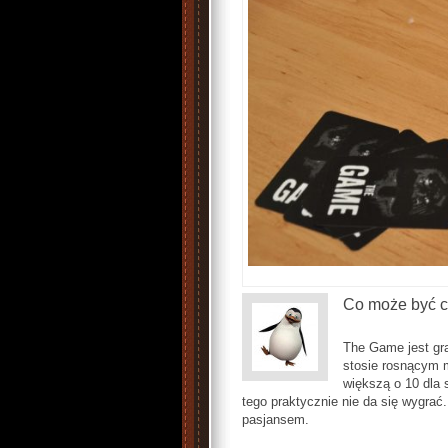
Co może być c
The Game jest gr
stosie rosnącym m
większą o 10 dla 
tego praktycznie nie da się wygra
pasjansem.