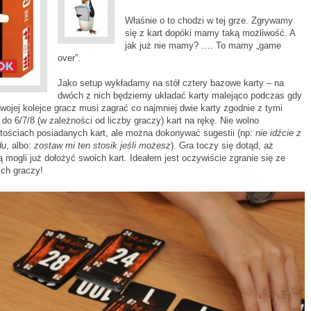
Właśnie o to chodzi w tej grze. Zgrywamy
się z kart dopóki mamy taką możliwość. A
jak już nie mamy? …. To mamy „game
over”.
Jako setup wykładamy na stół cztery bazowe karty – na
dwóch z nich będziemy układać karty malejąco podczas gdy
ojej kolejce gracz musi zagrać co najmniej dwie karty zgodnie z tymi
 do 6/7/8 (w zależności od liczby graczy) kart na rękę. Nie wolno
rtościach posiadanych kart, ale można dokonywać sugestii (np:
nie idźcie z
du
, albo:
zostaw mi ten stosik jeśli możesz
). Gra toczy się dotąd, aż
 mogli już dołożyć swoich kart. Ideałem jest oczywiście zgranie się ze
ich graczy!