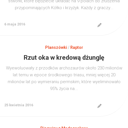
stworki, które będziecie układać na 9 polach do złudzenia
przypominających Kółko i krzyżyk. Każdy z graczy...
6 maja 2016
Planszówki
/
Raptor
Rzut oka w kredową dżunglę
Wyewoluowały z przodków archozaurów około 230 milionów
lat temu w epoce środkowego triasu, mniej więcej 20
milionów lat po wymieraniu permskim, które wyeliminowało
95% życia na...
25 kwietnia 2016