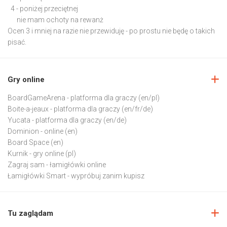
4 - poniżej przeciętnej
nie mam ochoty na rewanż
Ocen 3 i mniej na razie nie przewiduję - po prostu nie będę o takich
pisać.
Gry online
BoardGameArena
- platforma dla graczy (en/pl)
Boite-a-jeaux
- platforma dla graczy (en/fr/de)
Yucata
- platforma dla graczy (en/de)
Dominion
- online (en)
Board Space
(en)
Kurnik
- gry online (pl)
Zagraj sam
- łamigłówki online
Łamigłówki Smart
- wypróbuj zanim kupisz
Tu zaglądam