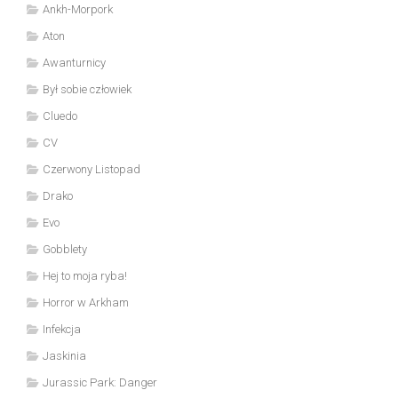
Ankh-Morpork
Aton
Awanturnicy
Był sobie człowiek
Cluedo
CV
Czerwony Listopad
Drako
Evo
Gobblety
Hej to moja ryba!
Horror w Arkham
Infekcja
Jaskinia
Jurassic Park: Danger