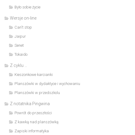
Było sobie życie
Wersje on-line
Can't stop
Jaipur
Senet
Tokaido
Z cyklu …
Kieszonkowe karcianki
Planszówki w dydaktyce i wychowaniu
Planszówki w przedszkolu
Z notatnika Pingwina
Powrót do przeszłości
Z kawką nad planszówką
Zapiski informatyka