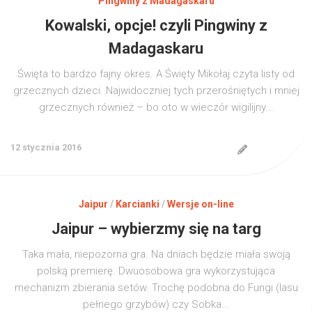
Pingwiny z Madagaskaru
Kowalski, opcje! czyli Pingwiny z
Madagaskaru
Święta to bardzo fajny okres. A Święty Mikołaj czyta listy od
grzecznych dzieci. Najwidoczniej tych przerośniętych i mniej
grzecznych również – bo oto w wieczór wigilijny...
12 stycznia 2016
Jaipur
/
Karcianki
/
Wersje on-line
Jaipur – wybierzmy się na targ
Taka mała, niepozorna gra. Na dniach będzie miała swoją
polską premierę. Dwuosobowa gra wykorzystująca
mechanizm zbierania setów. Trochę podobna do Fungi (lasu
pełnego grzybów) czy Sobka...