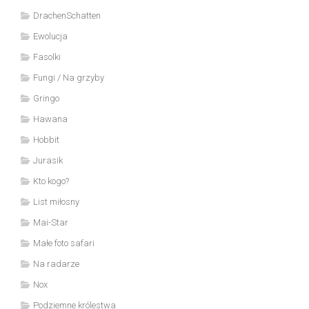
DrachenSchatten
Ewolucja
Fasolki
Fungi / Na grzyby
Gringo
Hawana
Hobbit
Jurasik
Kto kogo?
List miłosny
Mai-Star
Małe foto safari
Na radarze
Nox
Podziemne królestwa