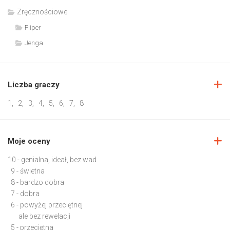
Zręcznościowe
Fliper
Jenga
Liczba graczy
1
,
2
,
3
,
4
,
5
,
6
,
7
,
8
Moje oceny
10 - genialna, ideał, bez wad
9 - świetna
8 - bardzo dobra
7 - dobra
6 - powyżej przeciętnej
ale bez rewelacji
5 - przeciętna