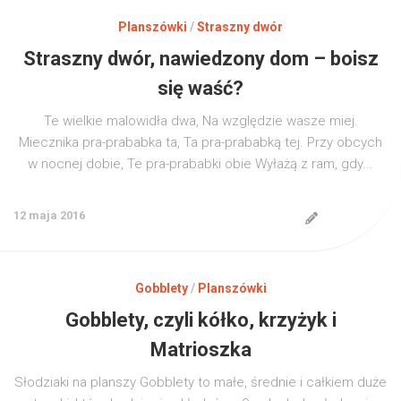
Planszówki
/
Straszny dwór
Straszny dwór, nawiedzony dom – boisz
się waść?
Te wielkie malowidła dwa, Na względzie wasze miej.
Miecznika pra-prababka ta, Ta pra-prababką tej. Przy obcych
w nocnej dobie, Te pra-prababki obie Wyłażą z ram, gdy...
12 maja 2016
Gobblety
/
Planszówki
Gobblety, czyli kółko, krzyżyk i
Matrioszka
Słodziaki na planszy Gobblety to małe, średnie i całkiem duże