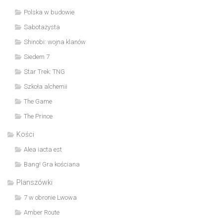
Polska w budowie
Sabotażysta
Shinobi: wojna klanów
Siedem 7
Star Trek: TNG
Szkoła alchemii
The Game
The Prince
Kości
Alea iacta est
Bang! Gra kościana
Planszówki
7 w obronie Lwowa
Amber Route