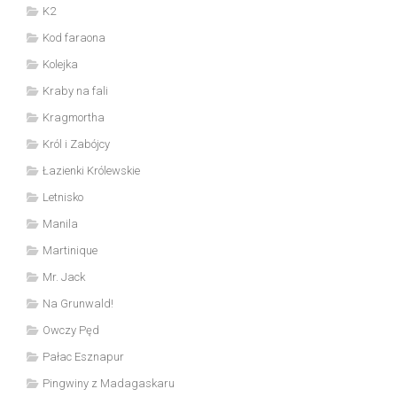
K2
Kod faraona
Kolejka
Kraby na fali
Kragmortha
Król i Zabójcy
Łazienki Królewskie
Letnisko
Manila
Martinique
Mr. Jack
Na Grunwald!
Owczy Pęd
Pałac Esznapur
Pingwiny z Madagaskaru