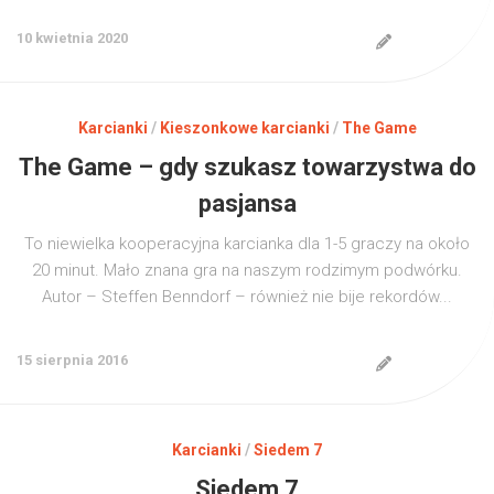
10 kwietnia 2020
Karcianki
/
Kieszonkowe karcianki
/
The Game
The Game – gdy szukasz towarzystwa do
pasjansa
To niewielka kooperacyjna karcianka dla 1-5 graczy na około
20 minut. Mało znana gra na naszym rodzimym podwórku.
Autor – Steffen Benndorf – również nie bije rekordów...
15 sierpnia 2016
Karcianki
/
Siedem 7
Siedem 7