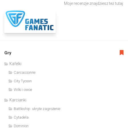
Moje recenzje znajdziesz też tutaj:
Gry
Kafelki
Carcassonne
City Tycoon
Wilki i owce
Karcianki
Battleship: ukryte zagrożenie
Cytadela
Dominion