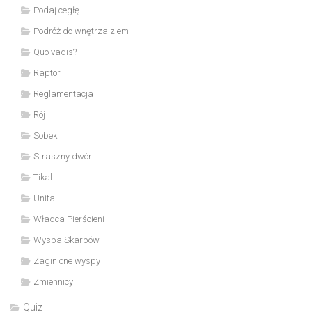
Podaj cegłę
Podróż do wnętrza ziemi
Quo vadis?
Raptor
Reglamentacja
Rój
Sobek
Straszny dwór
Tikal
Unita
Władca Pierścieni
Wyspa Skarbów
Zaginione wyspy
Zmiennicy
Quiz