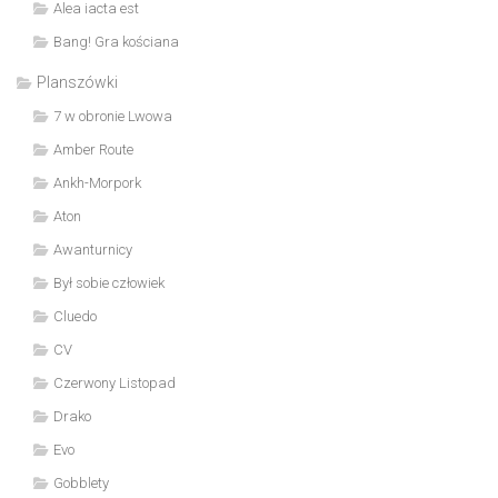
Alea iacta est
Bang! Gra kościana
Planszówki
7 w obronie Lwowa
Amber Route
Ankh-Morpork
Aton
Awanturnicy
Był sobie człowiek
Cluedo
CV
Czerwony Listopad
Drako
Evo
Gobblety