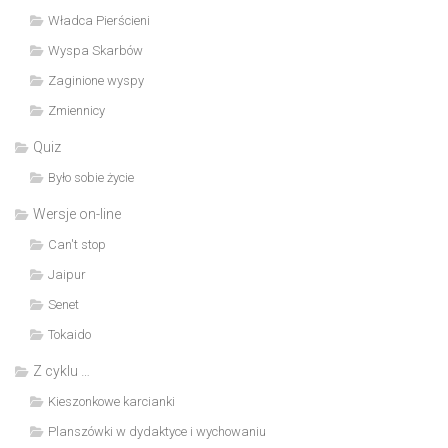
Władca Pierścieni
Wyspa Skarbów
Zaginione wyspy
Zmiennicy
Quiz
Było sobie życie
Wersje on-line
Can't stop
Jaipur
Senet
Tokaido
Z cyklu …
Kieszonkowe karcianki
Planszówki w dydaktyce i wychowaniu