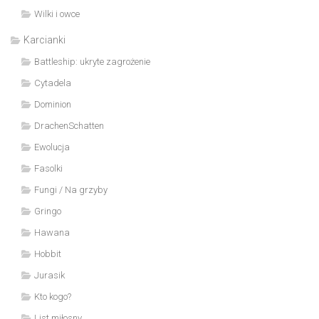
Wilki i owce
Karcianki
Battleship: ukryte zagrożenie
Cytadela
Dominion
DrachenSchatten
Ewolucja
Fasolki
Fungi / Na grzyby
Gringo
Hawana
Hobbit
Jurasik
Kto kogo?
List miłosny