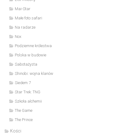
Mai-Star
Małe foto safari
Na radarze
Nox
Podziemne królestwa
Polska w budowie
Sabotażysta
Shinobi: wojna klanów
Siedem 7
Star Trek: TNG
Szkoła alchemii
The Game
The Prince
Kości