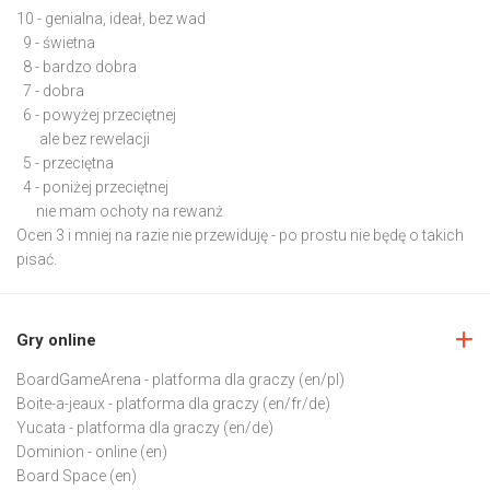
10 - genialna, ideał, bez wad
9 - świetna
8 - bardzo dobra
7 - dobra
6 - powyżej przeciętnej
ale bez rewelacji
5 - przeciętna
4 - poniżej przeciętnej
nie mam ochoty na rewanż
Ocen 3 i mniej na razie nie przewiduję - po prostu nie będę o takich
pisać.
Gry online
BoardGameArena
- platforma dla graczy (en/pl)
Boite-a-jeaux
- platforma dla graczy (en/fr/de)
Yucata
- platforma dla graczy (en/de)
Dominion
- online (en)
Board Space
(en)