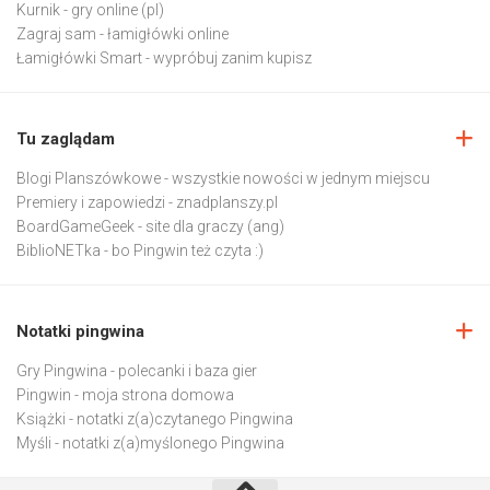
Kurnik
- gry online (pl)
Zagraj sam
- łamigłówki online
Łamigłówki Smart
- wypróbuj zanim kupisz
Tu zaglądam
Blogi Planszówkowe
- wszystkie nowości w jednym miejscu
Premiery i zapowiedzi
- znadplanszy.pl
BoardGameGeek
- site dla graczy (ang)
BiblioNETka
- bo Pingwin też czyta :)
Notatki pingwina
Gry Pingwina
- polecanki i baza gier
Pingwin
- moja strona domowa
Książki
- notatki z(a)czytanego Pingwina
Myśli
- notatki z(a)myślonego Pingwina