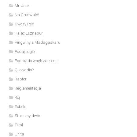
Mr. Jack
Na Grunwald!
Owczy Pęd
Pałac Esznapur
Pingwiny z Madagaskaru
Podaj cegłę
Podróż do wnętrza ziemi
Quo vadis?
Raptor
Reglamentacja
Rój
Sobek
Straszny dwór
Tikal
Unita