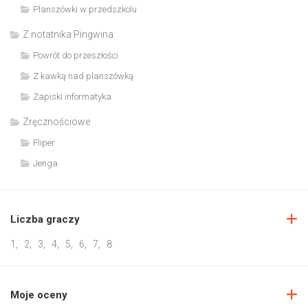
Planszówki w przedszkolu
Z notatnika Pingwina
Powrót do przeszłości
Z kawką nad planszówką
Zapiski informatyka
Zręcznościowe
Fliper
Jenga
Liczba graczy
1
,
2
,
3
,
4
,
5
,
6
,
7
,
8
Moje oceny