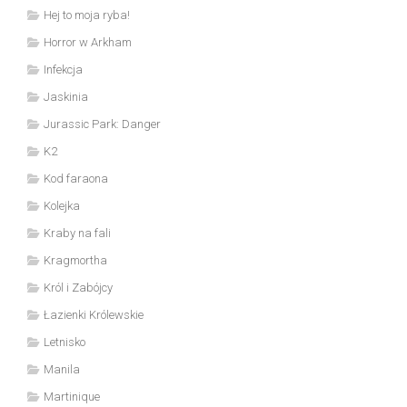
Hej to moja ryba!
Horror w Arkham
Infekcja
Jaskinia
Jurassic Park: Danger
K2
Kod faraona
Kolejka
Kraby na fali
Kragmortha
Król i Zabójcy
Łazienki Królewskie
Letnisko
Manila
Martinique