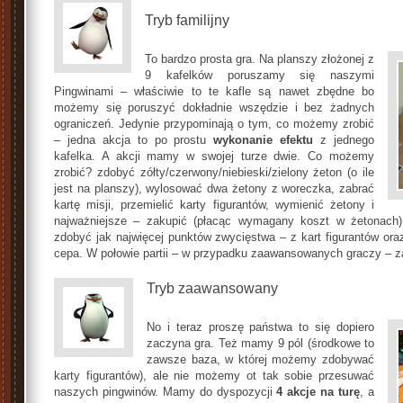
Tryb familijny
To bardzo prosta gra. Na planszy złożonej z
9 kafelków poruszamy się naszymi
Pingwinami – właściwie to te kafle są nawet zbędne bo
możemy się poruszyć dokładnie wszędzie i bez żadnych
ograniczeń. Jedynie przypominają o tym, co możemy zrobić
– jedna akcja to po prostu
wykonanie efektu
z jednego
kafelka. A akcji mamy w swojej turze dwie. Co możemy
zrobić? zdobyć zółty/czerwony/niebieski/zielony żeton (o ile
jest na planszy), wylosować dwa żetony z woreczka, zabrać
kartę misji, przemielić karty figurantów, wymienić żetony i
najważniejsze – zakupić (płacąc wymagany koszt w żetonach)
zdobyć jak najwięcej punktów zwycięstwa – z kart figurantów or
cepa. W połowie partii – w przypadku zaawansowanych graczy – 
Tryb zaawansowany
No i teraz proszę państwa to się dopiero
zaczyna gra. Też mamy 9 pól (środkowe to
zawsze baza, w której możemy zdobywać
karty figurantów), ale nie możemy ot tak sobie przesuwać
naszych pingwinów. Mamy do dyspozycji
4 akcje na turę
, a