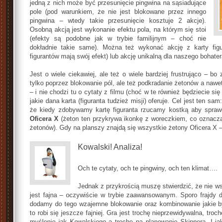
jedną z nich może być przesunięcie pingwina na sąsiadujące
pole (pod warunkiem, że nie jest blokowane przez innego
pingwina – wtedy takie przesunięcie kosztuje 2 akcje).
Osobną akcją jest wykonanie efektu pola, na którym się stoi
(efekty są podobne jak w trybie familijnym – choć nie
dokładnie takie same). Można też wykonać akcję z karty fig
figurantów mają swój efekt) lub akcję unikalną dla naszego bohatera
Jest o wiele ciekawiej, ale też o wiele bardziej frustrująco – b
tylko poprzez blokowanie pól, ale też podkradanie żetonów a nawe
– i nie chodzi tu o cytaty z filmu (choć w te również będziecie si
jakie dana karta (figuranta tudzież misji) oferuje. Cel jest ten s
że kiedy zdobywamy kartę figuranta rzucamy kostką aby sprawd
Oficera X
(żeton ten przykrywa ikonkę z woreczkiem, co oznacz
żetonów). Gdy na planszy znajdą się wszystkie żetony Oficera X –
Kowalski! Analiza!
Och te cytaty, och te pingwiny, och ten klimat….
Jednak z przykrością muszę stwierdzić, że nie ws
jest fajna – oczywiście w trybie zaawansowanym. Sporo frajdy 
dodamy do tego wzajemne blokowanie oraz kombinowanie jakie by
to robi się jeszcze fajniej. Gra jest trochę nieprzewidywalna, tro
myślenie jak Kowalskiego a trochę na planowanie Skippera. I jak