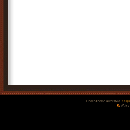
ChocoTheme autorstwa
.css{
Wpisy