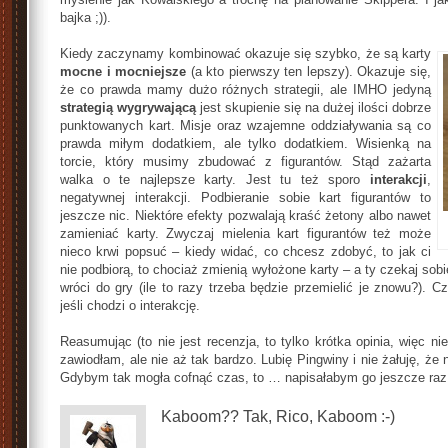
bajka ;)).
Kiedy zaczynamy kombinować okazuje się szybko, że są karty
mocne i mocniejsze
(a kto pierwszy ten lepszy). Okazuje się,
że co prawda mamy dużo różnych strategii, ale IMHO jedyną
strategią wygrywającą
jest skupienie się na dużej ilości dobrze
punktowanych kart. Misje oraz wzajemne oddziaływania są co
prawda miłym dodatkiem, ale tylko dodatkiem. Wisienką na
torcie, który musimy zbudować z figurantów. Stąd zażarta
walka o te najlepsze karty. Jest tu też sporo
interakcji
,
negatywnej interakcji. Podbieranie sobie kart figurantów to
jeszcze nic. Niektóre efekty pozwalają kraść żetony albo nawet
zamieniać karty. Zwyczaj mielenia kart figurantów też może
nieco krwi popsuć – kiedy widać, co chcesz zdobyć, to jak ci
nie podbiorą, to chociaż zmienią wyłożone karty – a ty czekaj sobi
wróci do gry (ile to razy trzeba będzie przemielić je znowu?). Cz
jeśli chodzi o interakcję.
Reasumując (to nie jest recenzja, to tylko krótka opinia, więc n
zawiodłam, ale nie aż tak bardzo. Lubię Pingwiny i nie żałuję, że 
Gdybym tak mogła cofnąć czas, to … napisałabym go jeszcze raz. 
Kaboom?? Tak, Rico, Kaboom :-)