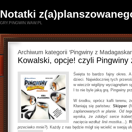
Notatki z(a)planszowaneg
GRY.PINGWIN.WAW.PL
Archiwum kategorii ‘Pingwiny z Madagaskar
Kowalski, opcje! czyli Pingwin
Święta to bardzo fajny okres. A
dzieci. Najwidoczniej tych przero
w wieczór wigilijny wyciągnęłam s
I to nie byle jaką grą. Pingwiny pr
W środku, oprócz kafli terenu, że
Kłaniają się państwu:
Skipper
(
N
zaplanowanych w planie. Od tego
wynika, że zdobyć serce kobie
nacięcia wzdłuż linii mostka…
).
R
przeciwko mnie?
). Każdy z nas będzie mógł się wcielić w swoją ul