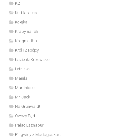
K2
Kod faraona
Kolejka
Kraby na fali
Kragmortha
Król i Zabójcy
Łazienki Królewskie
Letnisko
Manila
Martinique
Mr. Jack
Na Grunwald!
Owczy Pęd
Pałac Esznapur
Pingwiny z Madagaskaru