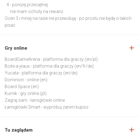
4 - poniżej przeciętnej
nie mam ochoty na rewanż
Ocen 3 i mniej na razie nie przewiduję - po prostu nie będę o takich
pisać.
Gry online
BoardGameArena
- platforma dla graczy (en/pl)
Boite-a-jeaux
- platforma dla graczy (en/fr/de)
Yucata
- platforma dla graczy (en/de)
Dominion
- online (en)
Board Space
(en)
Kurnik
- gry online (pl)
Zagraj sam
- łamigłówki online
Łamigłówki Smart
- wypróbuj zanim kupisz
Tu zaglądam