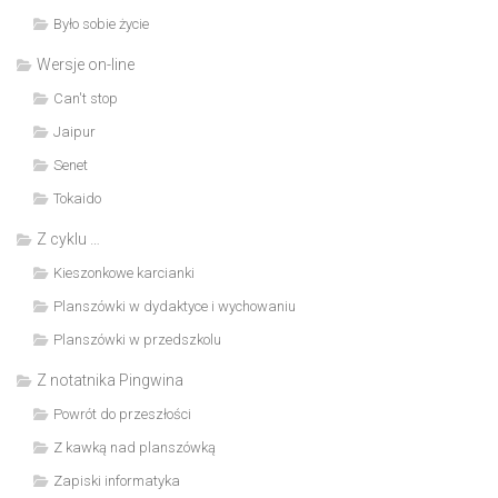
Było sobie życie
Wersje on-line
Can't stop
Jaipur
Senet
Tokaido
Z cyklu …
Kieszonkowe karcianki
Planszówki w dydaktyce i wychowaniu
Planszówki w przedszkolu
Z notatnika Pingwina
Powrót do przeszłości
Z kawką nad planszówką
Zapiski informatyka