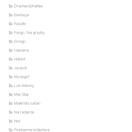
DrachenSchatten
Ewolucja
Fasolki
Fungi / Na grzyby
Gringo
Hawana
Hobbit
Jurasik
Kto kogo?
List miłosny
Mai-Star
Małe foto safari
Na radarze
Nox
Podziemne królestwa