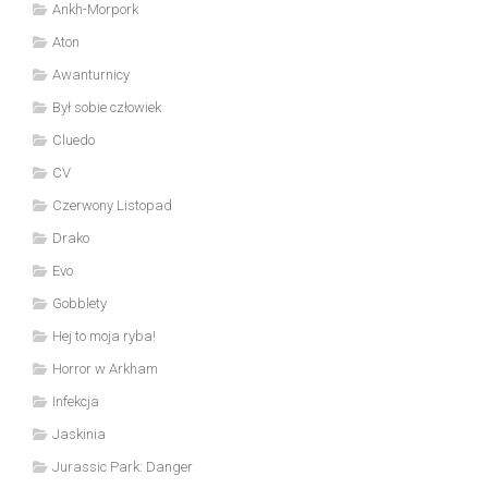
Ankh-Morpork
Aton
Awanturnicy
Był sobie człowiek
Cluedo
CV
Czerwony Listopad
Drako
Evo
Gobblety
Hej to moja ryba!
Horror w Arkham
Infekcja
Jaskinia
Jurassic Park: Danger