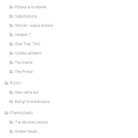
Polska w budowie
Sabotażysta
Shinobi: wojna klanów
Siedem 7
Star Trek: TNG
Szkoła alchemii
The Game
The Prince
Kości
Alea iacta est
Bang! Gra kościana
Planszówki
7 w obronie Lwowa
Amber Route