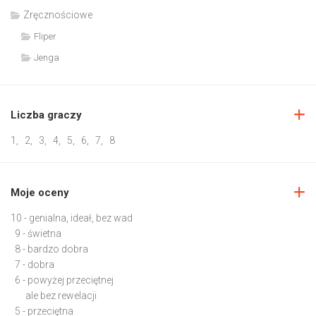
Zręcznościowe
Fliper
Jenga
Liczba graczy
1
,
2
,
3
,
4
,
5
,
6
,
7
,
8
Moje oceny
10 - genialna, ideał, bez wad
9 - świetna
8 - bardzo dobra
7 - dobra
6 - powyżej przeciętnej
ale bez rewelacji
5 - przeciętna