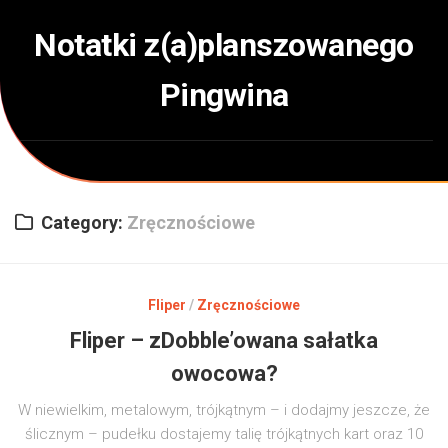
Skip
to
Notatki z(a)planszowanego
content
Pingwina
Category:
Zręcznościowe
Fliper
/
Zręcznościowe
Fliper – zDobble’owana sałatka
owocowa?
W niewielkim, metalowym, trójkątnym – i dodajmy jeszcze, że
ślicznym – pudełku dostajemy talię trójkątnych kart oraz 10