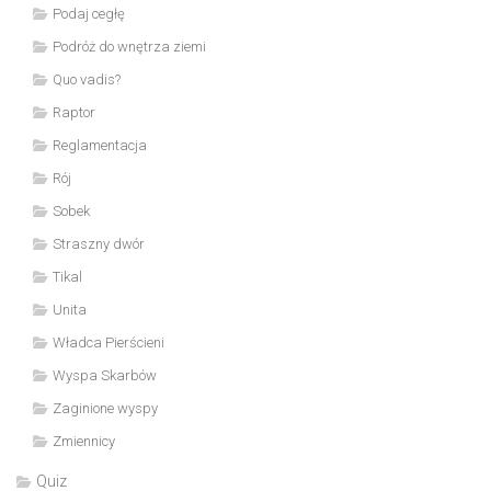
Podaj cegłę
Podróż do wnętrza ziemi
Quo vadis?
Raptor
Reglamentacja
Rój
Sobek
Straszny dwór
Tikal
Unita
Władca Pierścieni
Wyspa Skarbów
Zaginione wyspy
Zmiennicy
Quiz