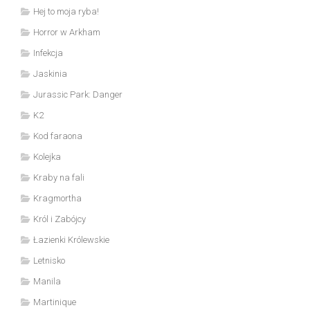
Hej to moja ryba!
Horror w Arkham
Infekcja
Jaskinia
Jurassic Park: Danger
K2
Kod faraona
Kolejka
Kraby na fali
Kragmortha
Król i Zabójcy
Łazienki Królewskie
Letnisko
Manila
Martinique