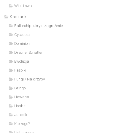
Wilki i owce
Karcianki
Battleship: ukryte zagrożenie
Cytadela
Dominion
DrachenSchatten
Ewolucja
Fasolki
Fungi / Na grzyby
Gringo
Hawana
Hobbit
Jurasik
Kto kogo?
List miłosny