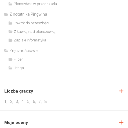
Planszówki w przedszkolu
Z notatnika Pingwina
Powrót do przeszłości
Z kawką nad planszówką
Zapiski informatyka
Zręcznościowe
Fliper
Jenga
Liczba graczy
1
,
2
,
3
,
4
,
5
,
6
,
7
,
8
Moje oceny