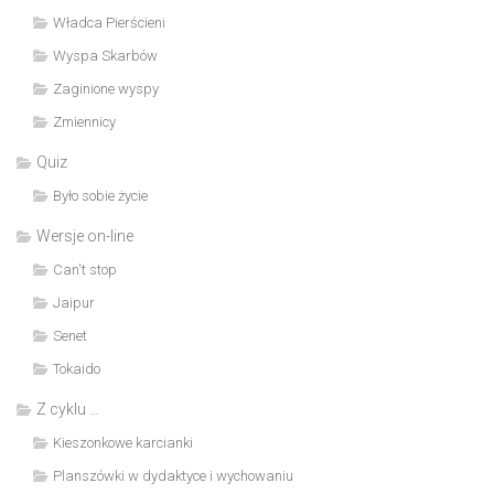
Władca Pierścieni
Wyspa Skarbów
Zaginione wyspy
Zmiennicy
Quiz
Było sobie życie
Wersje on-line
Can't stop
Jaipur
Senet
Tokaido
Z cyklu …
Kieszonkowe karcianki
Planszówki w dydaktyce i wychowaniu