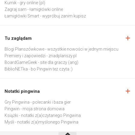
Kurnik
- gry online (pl)
Zagraj sam
- łamigłówki online
Łamigłówki Smart
- wypróbuj zanim kupisz
Tu zaglądam
Blogi Planszówkowe
- wszystkie nowości w jednym miejscu
Premiery i zapowiedzi
- znadplanszy.pl
BoardGameGeek
- site dla graczy (ang)
BiblioNETka
- bo Pingwin też czyta :)
Notatki pingwina
Gry Pingwina
- polecanki i baza gier
Pingwin
- moja strona domowa
Książki
- notatki z(a)czytanego Pingwina
Myśli
- notatki z(a)myślonego Pingwina