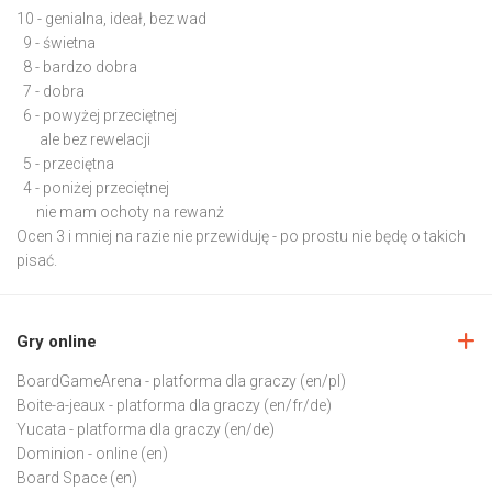
10 - genialna, ideał, bez wad
9 - świetna
8 - bardzo dobra
7 - dobra
6 - powyżej przeciętnej
ale bez rewelacji
5 - przeciętna
4 - poniżej przeciętnej
nie mam ochoty na rewanż
Ocen 3 i mniej na razie nie przewiduję - po prostu nie będę o takich
pisać.
Gry online
BoardGameArena
- platforma dla graczy (en/pl)
Boite-a-jeaux
- platforma dla graczy (en/fr/de)
Yucata
- platforma dla graczy (en/de)
Dominion
- online (en)
Board Space
(en)