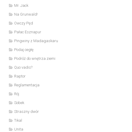
Mr. Jack
Na Grunwald!
Owczy Pęd
Pałac Esznapur
Pingwiny z Madagaskaru
Podaj cegłę
Podróż do wnętrza ziemi
Quo vadis?
Raptor
Reglamentacja
Rój
Sobek
Straszny dwór
Tikal
Unita