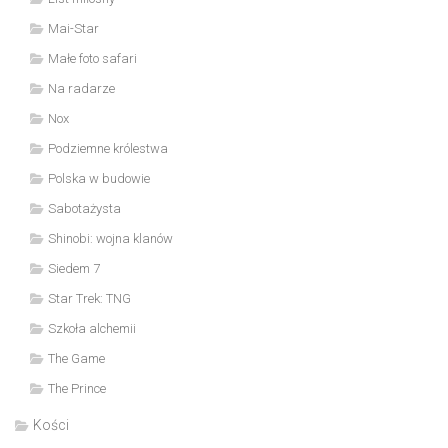
Mai-Star
Małe foto safari
Na radarze
Nox
Podziemne królestwa
Polska w budowie
Sabotażysta
Shinobi: wojna klanów
Siedem 7
Star Trek: TNG
Szkoła alchemii
The Game
The Prince
Kości