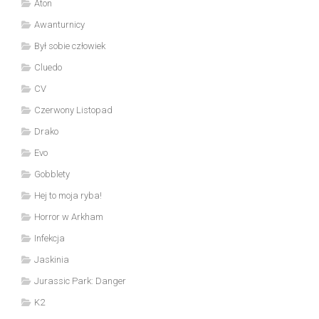
Aton
Awanturnicy
Był sobie człowiek
Cluedo
CV
Czerwony Listopad
Drako
Evo
Gobblety
Hej to moja ryba!
Horror w Arkham
Infekcja
Jaskinia
Jurassic Park: Danger
K2