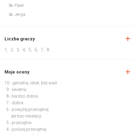
Fliper
Jenga
Liczba graczy
1
,
2
,
3
,
4
,
5
,
6
,
7
,
8
Moje oceny
10 - genialna, ideał, bez wad
9 - świetna
8 - bardzo dobra
7 - dobra
6 - powyżej przeciętnej
ale bez rewelacji
5 - przeciętna
4 - poniżej przeciętnej