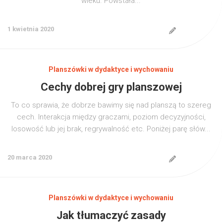
wieku. Powstała...
1 kwietnia 2020
Planszówki w dydaktyce i wychowaniu
Cechy dobrej gry planszowej
To co sprawia, że dobrze bawimy się nad planszą to szereg
cech. Interakcja między graczami, poziom decyzyjności,
losowość lub jej brak, regrywalność etc. Poniżej parę słów...
20 marca 2020
Planszówki w dydaktyce i wychowaniu
Jak tłumaczyć zasady