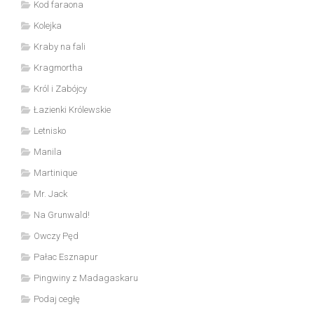
Kod faraona
Kolejka
Kraby na fali
Kragmortha
Król i Zabójcy
Łazienki Królewskie
Letnisko
Manila
Martinique
Mr. Jack
Na Grunwald!
Owczy Pęd
Pałac Esznapur
Pingwiny z Madagaskaru
Podaj cegłę