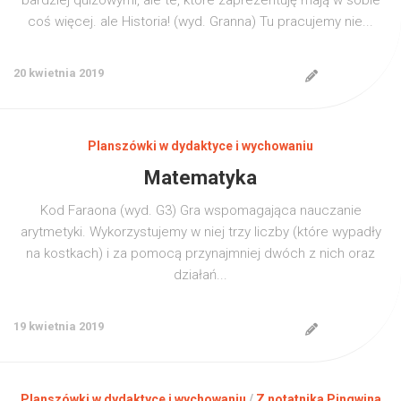
bardziej quizowymi, ale te, które zaprezentuję mają w sobie
coś więcej. ale Historia! (wyd. Granna) Tu pracujemy nie...
20 kwietnia 2019
Planszówki w dydaktyce i wychowaniu
Matematyka
Kod Faraona (wyd. G3) Gra wspomagająca nauczanie
arytmetyki. Wykorzystujemy w niej trzy liczby (które wypadły
na kostkach) i za pomocą przynajmniej dwóch z nich oraz
działań...
19 kwietnia 2019
Planszówki w dydaktyce i wychowaniu
/
Z notatnika Pingwina