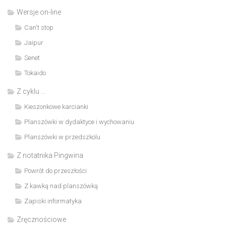
Wersje on-line
Can't stop
Jaipur
Senet
Tokaido
Z cyklu …
Kieszonkowe karcianki
Planszówki w dydaktyce i wychowaniu
Planszówki w przedszkolu
Z notatnika Pingwina
Powrót do przeszłości
Z kawką nad planszówką
Zapiski informatyka
Zręcznościowe