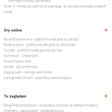
nie mam ochoty na rewanż
Ocen 3 i mniej na razie nie przewiduję - po prostu nie będę o takich
pisać.
Gry online
BoardGameArena
- platforma dla graczy (en/pl)
Boite-a-jeaux
- platforma dla graczy (en/fr/de)
Yucata
- platforma dla graczy (en/de)
Dominion
- online (en)
Board Space
(en)
Kurnik
- gry online (pl)
Zagraj sam
- łamigłówki online
Łamigłówki Smart
- wypróbuj zanim kupisz
Tu zaglądam
Blogi Planszówkowe
- wszystkie nowości w jednym miejscu
Premiery i zapowiedzi
- znadplanszy.pl