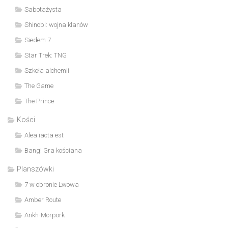
Sabotażysta
Shinobi: wojna klanów
Siedem 7
Star Trek: TNG
Szkoła alchemii
The Game
The Prince
Kości
Alea iacta est
Bang! Gra kościana
Planszówki
7 w obronie Lwowa
Amber Route
Ankh-Morpork