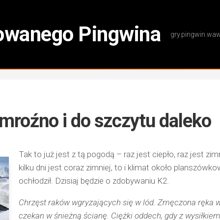
zowanego Pingwina
gry.pingwin.waw
mroźno i do szczytu daleko
Tak to już jest z tą pogodą – raz jest ciepło, raz jest zi
kilku dni jest coraz zimniej, to i klimat około planszówk
ochłodził. Dzisiaj będzie o zdobywaniu K2.
Chrzęst raków wgryzających się w lód. Zmęczona ręka w
czekan w śnieżną ścianę. Ciężki oddech, gdy z wysiłkie