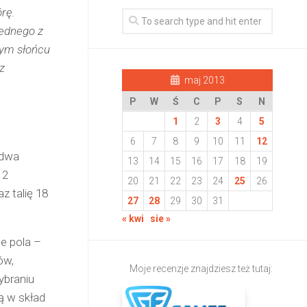
rę.
jednego z
cym słońcu
z
maj 2013
P
W
Ś
C
P
S
N
1
2
3
4
5
6
7
8
9
10
11
12
 dwa
13
14
15
16
17
18
19
 2
20
21
22
23
24
25
26
z talię 18
27
28
29
30
31
« kwi
sie »
te pola –
ów,
Moje recenzje znajdziesz też tutaj:
ybraniu
ą w skład