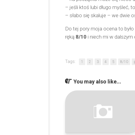
– jeśli ktoś lubi długo myśleć, 
– słabo się skaluje – we dwie o
Do tej pory moja ocena to było 7
ręką
8/10
i niech mi w dalszym c
Tags:
1
2
3
4
5
8/10
You may also like...