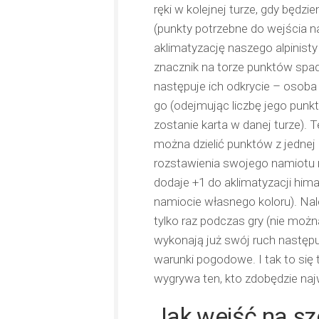
ręki w kolejnej turze, gdy będzi
(punkty potrzebne do wejścia n
aklimatyzację naszego alpinisty
znacznik na torze punktów spad
następuje ich odkrycie – osoba 
go (odejmując liczbę jego punkt
zostanie karta w danej turze). 
można dzielić punktów z jednej
rozstawienia swojego namiotu n
dodaje +1 do aklimatyzacji himal
namiocie własnego koloru). Nal
tylko raz podczas gry (nie moż
wykonają już swój ruch następuj
warunki pogodowe. I tak to się t
wygrywa ten, kto zdobędzie naj
Jak wejść na szc