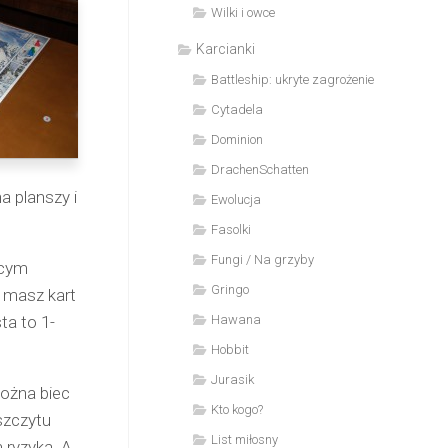
Wilki i owce
Karcianki
Battleship: ukryte zagrożenie
Cytadela
Dominion
DrachenSchatten
a planszy i
Ewolucja
Fasolki
Fungi / Na grzyby
ącym
Gringo
e masz kart
ta to 1-
Hawana
Hobbit
Jurasik
Można biec
Kto kogo?
szczytu
List miłosny
n ryzyka. A