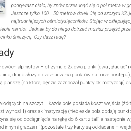
podrywasz ciało, by znów przesunąć się o pół metra w gó
Jeszcze tylko 100… 50 metrów dzieli Cię od szczytu K2, 
najtrudniejszych ośmiotysięczników. Stojąc w oślepiają
Ciebie namiot. Jednak by do niego dotrzeć musisz przejść prze
dcinku śnieżycę. Czy dasz radę?
sady
 dwóch alpinistów – otrzymuje 2x dwa pionki (dwa „gładkie” i
spina, druga służy do zaznaczania punktów na torze postępu),
planszę (na której będzie zaznaczał punkty aklimatyzacji) ora
wiodących na szczyt – każde pole posiada koszt wejścia (żół
szt wynosi 1) oraz aklimatyzację (niebieskie pola dodają punkt
a się od dociągnięcia na rękę do 6 kart z talii, a następnie w
ed innymi graczami (pozostałe trzy karty są odkładane – wejd