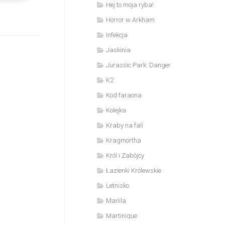
Hej to moja ryba!
Horror w Arkham
Infekcja
Jaskinia
Jurassic Park: Danger
K2
Kod faraona
Kolejka
Kraby na fali
Kragmortha
Król i Zabójcy
Łazienki Królewskie
Letnisko
Manila
Martinique