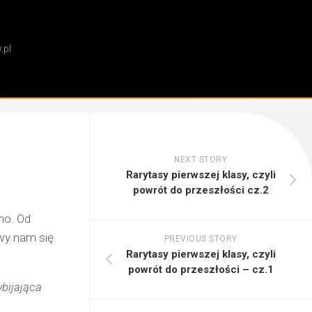
.pl
NEXT STORY
Rarytasy pierwszej klasy, czyli
powrót do przeszłości cz.2
mno. Od
owy nam się
PREVIOUS STORY
Rarytasy pierwszej klasy, czyli
powrót do przeszłości – cz.1
bijająca
m