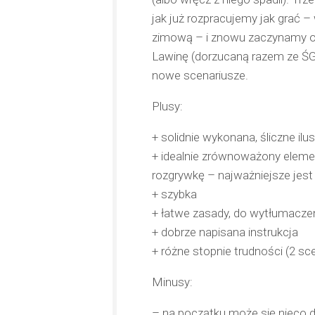
jak już rozpracujemy jak grać – 
zimową – i znowu zaczynamy op
Lawinę (dorzucaną razem ze ŚG
nowe scenariusze.
Plusy:
+ solidnie wykonana, śliczne ilu
+ idealnie zrównoważony eleme
rozgrywkę – najważniejsze jest
+ szybka
+ łatwe zasady, do wytłumacze
+ dobrze napisana instrukcja
+ różne stopnie trudności (2 sc
Minusy:
– na początku może się nieco d