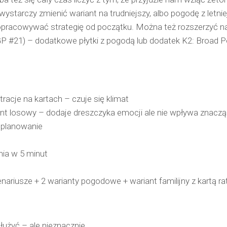
wystarczy zmienić wariant na trudniejszy, albo pogodę z letnie
racowywać strategię od początku. Można też rozszerzyć na
P #21) – dodatkowe płytki z pogodą lub dodatek K2: Broad 
stracje na kartach – czuje się klimat
nt losowy – dodaje dreszczyka emocji ale nie wpływa znacz
 planowanie
nia w 5 minut
enariusze + 2 warianty pogodowe + wariant familijny z kartą r
łużyć – ale nieznacznie