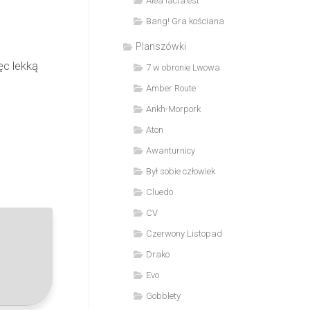
Alea iacta est
Bang! Gra kościana
Planszówki
ęc lekką
7 w obronie Lwowa
Amber Route
Ankh-Morpork
Aton
Awanturnicy
Był sobie człowiek
Cluedo
CV
Czerwony Listopad
Drako
Evo
Gobblety