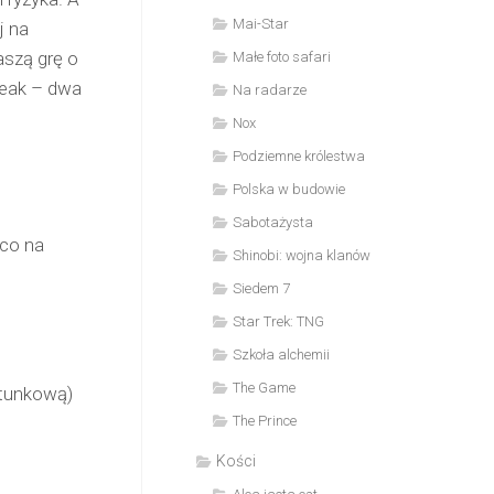
Mai-Star
j na
szą grę o
Małe foto safari
Peak – dwa
Na radarze
Nox
Podziemne królestwa
Polska w budowie
Sabotażysta
ąco na
Shinobi: wojna klanów
Siedem 7
Star Trek: TNG
Szkoła alchemii
The Game
atunkową)
The Prince
Kości