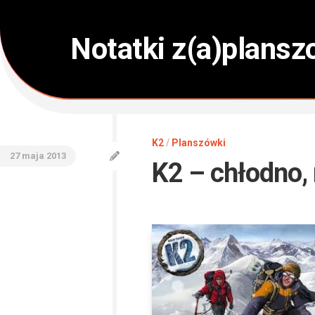
Skip
to
content
Notatki z(a)plans
K2
/
Planszówki
27 maja 2013
K2 – chłodno, 