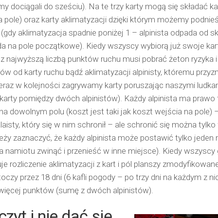
emy dociągali do sześciu). Na te trzy karty mogą się składać ka
a pole) oraz karty aklimatyzacji dzięki którym możemy podnie
 (gdy aklimatyzacja spadnie poniżej 1 – alpinista odpada od sk
a na pole początkowe). Kiedy wszyscy wybiorą już swoje kar
z najwyższą liczbą punktów ruchu musi pobrać żeton ryzyka i 
ów od karty ruchu bądź aklimatyzacji alpinisty, któremu przyz
Teraz w kolejności zagrywamy karty poruszając naszymi ludkam
 karty pomiędzy dwóch alpinistów). Każdy alpinista ma prawo 
a dowolnym polu (koszt jest taki jak koszt wejścia na pole) 
aisty, który się w nim schronił – ale schronić się można tylko
eży zaznaczyć, że każdy alpinista może postawić tylko jeden 
na namiotu zwinąć i przenieść w inne miejsce). Kiedy wszyscy
e rozliczenie aklimatyzacji z kart i pól planszy zmodyfikowane
oczy przez 18 dni (6 kafli pogody – po trzy dni na każdym z nic
więcej punktów (sumę z dwóch alpinistów).
zyt i nie dać się