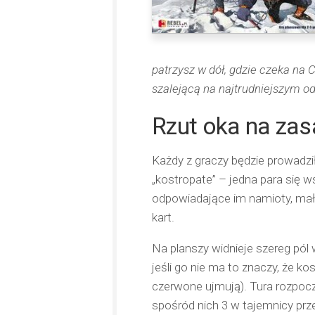
patrzysz w dół, gdzie czeka na 
szalejącą na najtrudniejszym o
Rzut oka na za
Każdy z graczy będzie prowadził
„kostropate” – jedna para się w
odpowiadające im namioty, małą 
kart.
Na planszy widnieje szereg pól 
jeśli go nie ma to znaczy, że ko
czerwone ujmują). Tura rozpoczyn
spośród nich 3 w tajemnicy prz