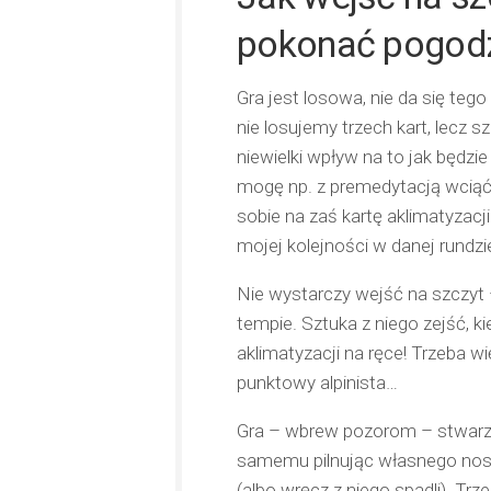
pokonać pogod
Gra jest losowa, nie da się teg
nie losujemy trzech kart, lecz
niewielki wpływ na to jak będzi
mogę np. z premedytacją wciąć
sobie na zaś kartę aklimatyzacj
mojej kolejności w danej rundzie
Nie wystarczy wejść na szczyt 
tempie. Sztuka z niego zejść, k
aklimatyzacji na ręce! Trzeba w
punktowy alpinista…
Gra – wbrew pozorom – stwarza 
samemu pilnując własnego nosa,
(albo wręcz z niego spadli). Trz