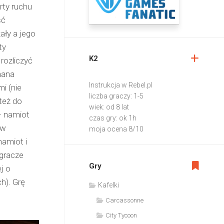
rty ruchu
ść
ały a jego
ty
K2
rozliczyć
nana
Instrukcja w Rebel.pl
i (nie
liczba graczy: 1-5
też do
wiek: od 8 lat
– namiot
czas gry: ok 1h
 w
moja ocena 8/10
namiot i
 gracze
Gry
j o
h). Grę
Kafelki
Carcassonne
City Tycoon