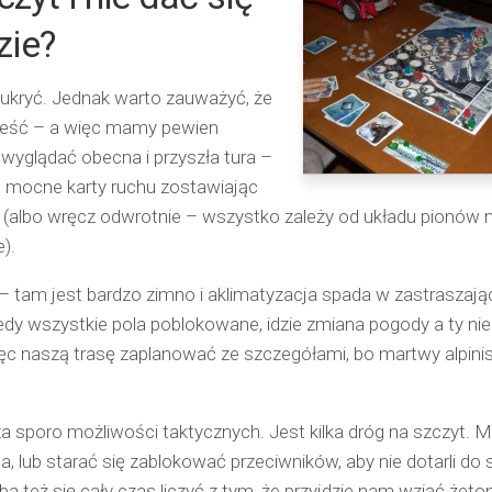
zie?
o ukryć. Jednak warto zauważyć, że
 sześć – a więc mamy pewien
e wyglądać obecna i przyszła tura –
 mocne karty ruchu zostawiając
i (albo wręcz odwrotnie – wszystko zależy od układu pionów n
).
– tam jest bardzo zimno i aklimatyzacja spada w zastraszaj
iedy wszystkie pola poblokowane, idzie zmiana pogody a ty ni
ięc naszą trasę zaplanować ze szczegółami, bo martwy alpinis
sporo możliwości taktycznych. Jest kilka dróg na szczyt. 
 lub starać się zablokować przeciwników, aby nie dotarli do 
eba też się cały czas liczyć z tym, że przyjdzie nam wziąć żeto