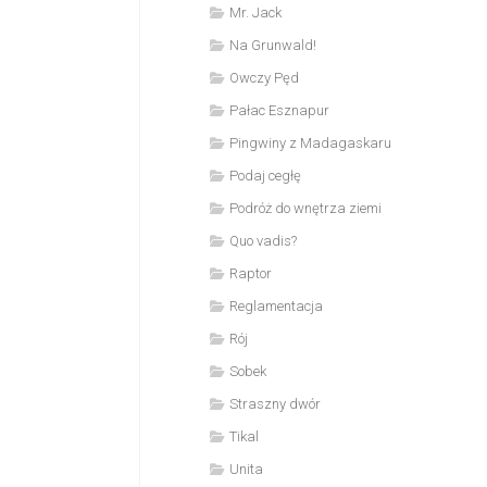
Mr. Jack
Na Grunwald!
Owczy Pęd
Pałac Esznapur
Pingwiny z Madagaskaru
Podaj cegłę
Podróż do wnętrza ziemi
Quo vadis?
Raptor
Reglamentacja
Rój
Sobek
Straszny dwór
Tikal
Unita