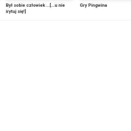
Był sobie człowiek …[…u nie
Gry Pingwina
irytuj się!]