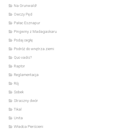
Na Grunwald!
Owczy Pęd
Pałac Esznapur
Pingwiny z Madagaskaru
Podaj cegłę
Podróż do wnętrza ziemi
Quo vadis?
Raptor
Reglamentacja
Rój
Sobek
Straszny dwór
Tikal
Unita
Władca Pierścieni