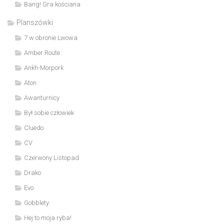
Bang! Gra kościana
Planszówki
7 w obronie Lwowa
Amber Route
Ankh-Morpork
Aton
Awanturnicy
Był sobie człowiek
Cluedo
CV
Czerwony Listopad
Drako
Evo
Gobblety
Hej to moja ryba!