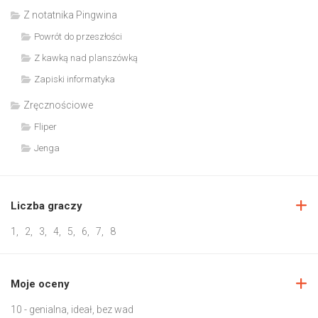
Z notatnika Pingwina
Powrót do przeszłości
Z kawką nad planszówką
Zapiski informatyka
Zręcznościowe
Fliper
Jenga
Liczba graczy
1
,
2
,
3
,
4
,
5
,
6
,
7
,
8
Moje oceny
10 - genialna, ideał, bez wad