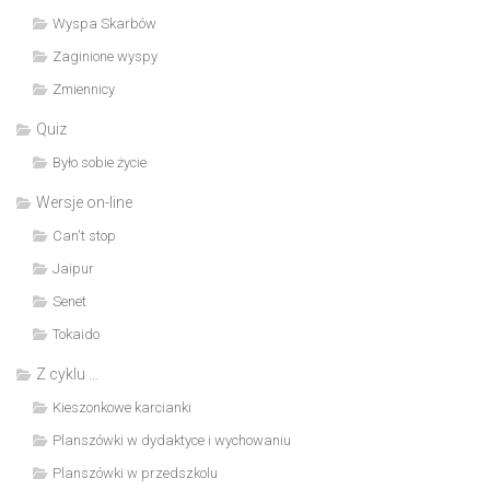
Wyspa Skarbów
Zaginione wyspy
Zmiennicy
Quiz
Było sobie życie
Wersje on-line
Can't stop
Jaipur
Senet
Tokaido
Z cyklu …
Kieszonkowe karcianki
Planszówki w dydaktyce i wychowaniu
Planszówki w przedszkolu