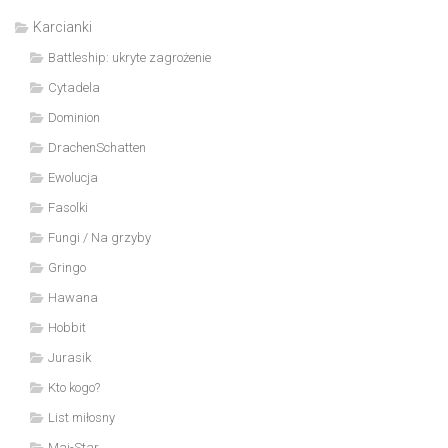
Karcianki
Battleship: ukryte zagrożenie
Cytadela
Dominion
DrachenSchatten
Ewolucja
Fasolki
Fungi / Na grzyby
Gringo
Hawana
Hobbit
Jurasik
Kto kogo?
List miłosny
Mai-Star