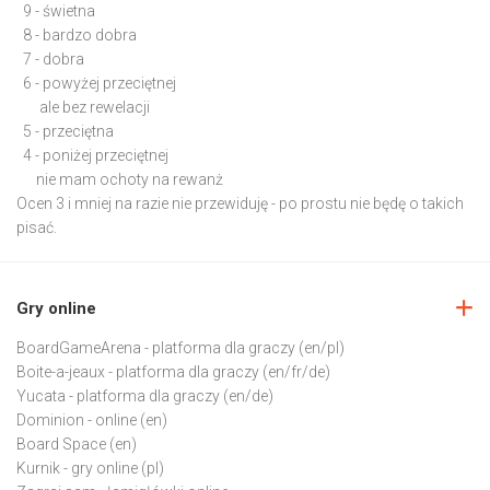
9 - świetna
8 - bardzo dobra
7 - dobra
6 - powyżej przeciętnej
ale bez rewelacji
5 - przeciętna
4 - poniżej przeciętnej
nie mam ochoty na rewanż
Ocen 3 i mniej na razie nie przewiduję - po prostu nie będę o takich
pisać.
Gry online
BoardGameArena
- platforma dla graczy (en/pl)
Boite-a-jeaux
- platforma dla graczy (en/fr/de)
Yucata
- platforma dla graczy (en/de)
Dominion
- online (en)
Board Space
(en)
Kurnik
- gry online (pl)