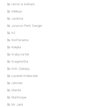
Horror w Arkham
Infekcja
Jaskinia
Jurassic Park: Danger
K2
Kod faraona
Kolejka
Kraby na fali
Kragmortha
Król i Zabójcy
Łazienki Królewskie
Letnisko
Manila
Martinique
Mr. Jack