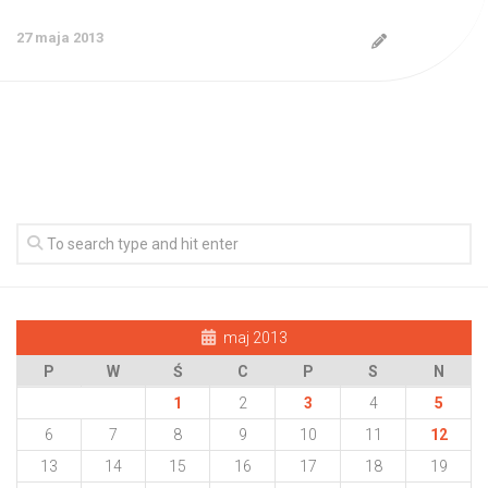
27 maja 2013
maj 2013
P
W
Ś
C
P
S
N
1
2
3
4
5
6
7
8
9
10
11
12
13
14
15
16
17
18
19