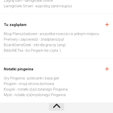
Zagraj sam
- łamigłówki online
Łamigłówki Smart
- wypróbuj zanim kupisz
Tu zaglądam
Blogi Planszówkowe
- wszystkie nowości w jednym miejscu
Premiery i zapowiedzi
- znadplanszy.pl
BoardGameGeek
- site dla graczy (ang)
BiblioNETka
- bo Pingwin też czyta :)
Notatki pingwina
Gry Pingwina
- polecanki i baza gier
Pingwin
- moja strona domowa
Książki
- notatki z(a)czytanego Pingwina
Myśli
- notatki z(a)myślonego Pingwina