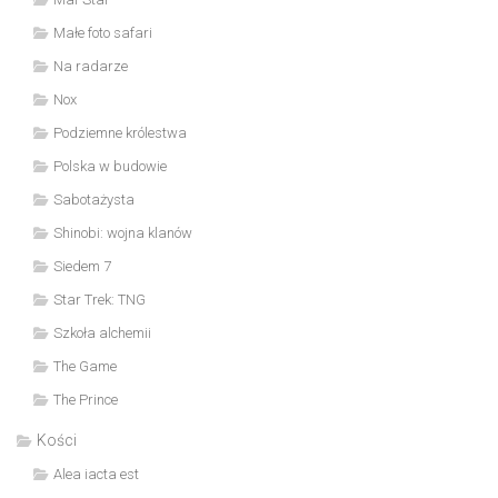
Małe foto safari
Na radarze
Nox
Podziemne królestwa
Polska w budowie
Sabotażysta
Shinobi: wojna klanów
Siedem 7
Star Trek: TNG
Szkoła alchemii
The Game
The Prince
Kości
Alea iacta est