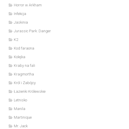
Horror w Arkham
Infekcja
Jaskinia
Jurassic Park: Danger
K2
Kod faraona
Kolejka
Kraby na fali
Kragmortha
Król i Zabójcy
Łazienki Królewskie
Letnisko
Manila
Martinique
Mr. Jack