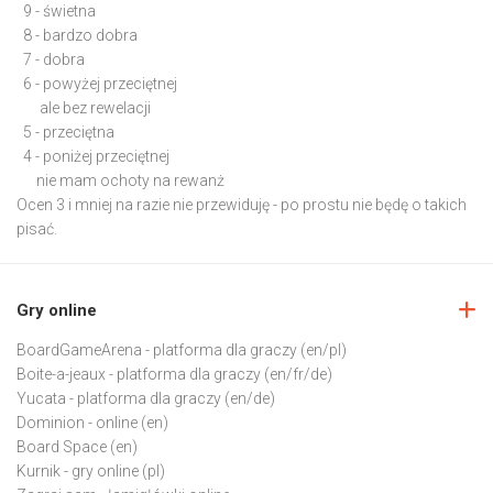
9 - świetna
8 - bardzo dobra
7 - dobra
6 - powyżej przeciętnej
ale bez rewelacji
5 - przeciętna
4 - poniżej przeciętnej
nie mam ochoty na rewanż
Ocen 3 i mniej na razie nie przewiduję - po prostu nie będę o takich
pisać.
Gry online
BoardGameArena
- platforma dla graczy (en/pl)
Boite-a-jeaux
- platforma dla graczy (en/fr/de)
Yucata
- platforma dla graczy (en/de)
Dominion
- online (en)
Board Space
(en)
Kurnik
- gry online (pl)