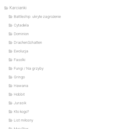
Karcianki
Battleship: ukryte zagrożenie
Cytadela
Dominion
DrachenSchatten
Ewolucja
Fasolki
Fungi / Na grzyby
Gringo
Hawana
Hobbit
Jurasik
Kto kogo?
List miłosny
Mai-Star