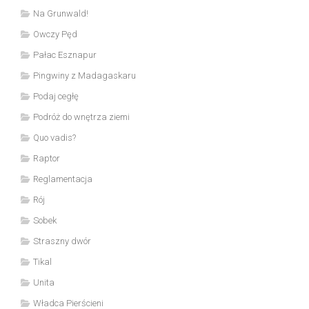
Na Grunwald!
Owczy Pęd
Pałac Esznapur
Pingwiny z Madagaskaru
Podaj cegłę
Podróż do wnętrza ziemi
Quo vadis?
Raptor
Reglamentacja
Rój
Sobek
Straszny dwór
Tikal
Unita
Władca Pierścieni