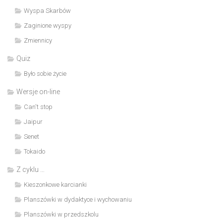
Wyspa Skarbów
Zaginione wyspy
Zmiennicy
Quiz
Było sobie życie
Wersje on-line
Can't stop
Jaipur
Senet
Tokaido
Z cyklu …
Kieszonkowe karcianki
Planszówki w dydaktyce i wychowaniu
Planszówki w przedszkolu