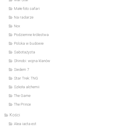
Małe foto safari
Na radarze
Nox
Podziemne królestwa
Polska w budowie
Sabotażysta
Shinobi: wojna klanów
Siedem 7
Star Trek: TNG
Szkoła alchemii
The Game
The Prince
Kości
Alea iacta est