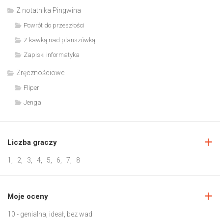
Z notatnika Pingwina
Powrót do przeszłości
Z kawką nad planszówką
Zapiski informatyka
Zręcznościowe
Fliper
Jenga
Liczba graczy
1
,
2
,
3
,
4
,
5
,
6
,
7
,
8
Moje oceny
10 - genialna, ideał, bez wad