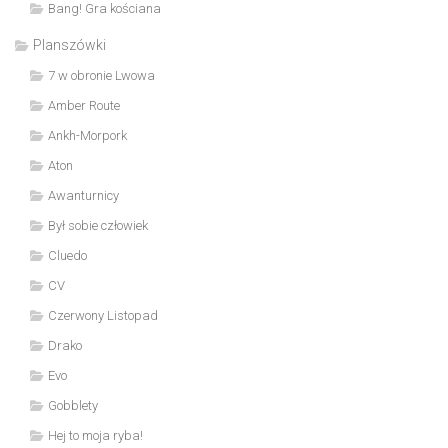
Bang! Gra kościana
Planszówki
7 w obronie Lwowa
Amber Route
Ankh-Morpork
Aton
Awanturnicy
Był sobie człowiek
Cluedo
CV
Czerwony Listopad
Drako
Evo
Gobblety
Hej to moja ryba!