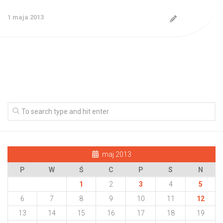
1 maja 2013
maj 2013
P
W
Ś
C
P
S
N
1
2
3
4
5
6
7
8
9
10
11
12
13
14
15
16
17
18
19