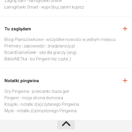
Zagraj sam
- łamigłówki online
Łamigłówki Smart
- wypróbuj zanim kupisz
Tu zaglądam
Blogi Planszówkowe
- wszystkie nowości w jednym miejscu
Premiery i zapowiedzi
- znadplanszy.pl
BoardGameGeek
- site dla graczy (ang)
BiblioNETka
- bo Pingwin też czyta :)
Notatki pingwina
Gry Pingwina
- polecanki i baza gier
Pingwin
- moja strona domowa
Książki
- notatki z(a)czytanego Pingwina
Myśli
- notatki z(a)myślonego Pingwina