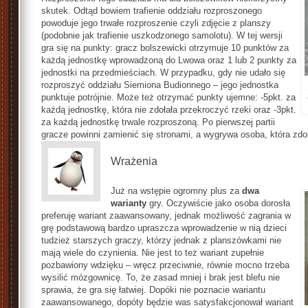
skutek. Odtąd bowiem trafienie oddziału rozproszonego
powoduje jego trwałe rozproszenie czyli zdjęcie z planszy
(podobnie jak trafienie uszkodzonego samolotu). W tej wersji
gra się na punkty: gracz bolszewicki otrzymuje 10 punktów za
każdą jednostkę wprowadzoną do Lwowa oraz 1 lub 2 punkty za
jednostki na przedmieściach. W przypadku, gdy nie udało się
rozproszyć oddziału Siemiona Budionnego – jego jednostka
punktuje potrójnie. Może też otrzymać punkty ujemne: -5pkt. za
każdą jednostkę, która nie zdołała przekroczyć rzeki oraz -3pkt.
za każdą jednostkę trwale rozproszoną. Po pierwszej partii
gracze powinni zamienić się stronami, a wygrywa osoba, która zdo
Wrażenia
Już na wstępie ogromny plus za
dwa
warianty
gry. Oczywiście jako osoba dorosła
preferuję wariant zaawansowany, jednak możliwość zagrania w
grę podstawową bardzo upraszcza wprowadzenie w nią dzieci
tudzież starszych graczy, którzy jednak z planszówkami nie
mają wiele do czynienia. Nie jest to też wariant zupełnie
pozbawiony wdzięku – wręcz przeciwnie, równie mocno trzeba
wysilić mózgownicę. To, że zasad mniej i brak jest blefu nie
sprawia, że gra się łatwiej. Dopóki nie poznacie wariantu
zaawansowanego, dopóty będzie was satysfakcjonował wariant