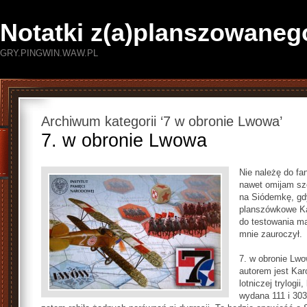
Notatki z(a)planszowaneg
GRY.PINGWIN.WAW.PL
Archiwum kategorii ‘7 w obronie Lwowa’
7. w obronie Lwowa
Nie należę do fa
nawet omijam sz
na Siódemkę, gdy
planszówkowe Kar
do testowania ma
mnie zauroczył.
7. w obronie Lwow
autorem jest Kar
lotniczej trylogi
wydana 111 i 303