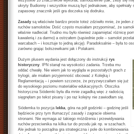
wszystkie 10 znaczników wykonać samodzielnie (tak, żeby się międ
ukryty Budionny i wszystkie muszą być jednakowe, aby spełniały s
zapasowy znacznik jeśli gra doczeka się dodruku.
Zasady
są właściwie bardzo proste toteż zdziwiło mnie, że jeden 
ruchów samolotów. Dość często musiałam przypominać, że samolot
właśnie nadleciał. Trudno mu było również zapamiętać różnicę p
kawalerią i za darmo) a ostrzałem (sąsiednie pole – samolot przel
warcabach – i kosztuje to jedną akcję). Paradoksalnie – była to os
zarówno grając bolszewikami jak i Polakami.
Dużym plusem wydania jest dołączony do instrukcji
rys
historyczny
. IPN stanął na wysokości zadania. Trzeba mu
oddać chwałę. Nie wiem jak to wygląda w pozostałych grach z
trylogii, ale miałam przyjemność obcować z Kolejką i
Reglamentacją – i powiem szczerze, że przyzwyczaiłam się już
do wysokiego poziomu materiałów edukacyjnych. Otoczka
historyczna Siódemki była dla mnie zagadką więc z radością
sięgnęłam po tekst pisany i po raz kolejny nie zawiodłam się.
Siódemka to pozycja
lekka
, góra na pół godzinki – godzinę jeśli
będziecie przy tym tłumaczyć zasady i zagracie obiema
stronami. Nie wymaga aż takiego móżdżenia i przewidywania
ruchów przeciwnika na kilka tur do przodu jak np. w szachach.
Ale jednak to porządna gra strategiczna i pole do kombinowania