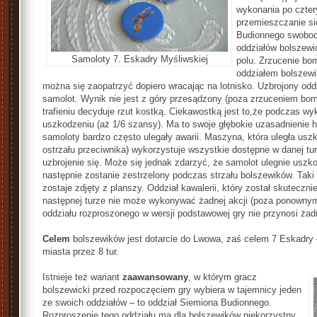
wykonania po czter
przemieszczanie si
Budionnego swobodn
oddziałów bolszewi
Samoloty 7. Eskadry Myśliwskiej
polu. Zrzucenie bom
oddziałem bolszewi
można się zaopatrzyć dopiero wracając na lotnisko. Uzbrojony oddz
samolot. Wynik nie jest z góry przesądzony (poza zrzuceniem bom
trafieniu decyduje rzut kostką. Ciekawostką jest to,że podczas w
uszkodzeniu (aż 1/6 szansy). Ma to swoje głębokie uzasadnienie
samoloty bardzo często ulegały awarii. Maszyna, która uległa uszk
ostrzału przeciwnika) wykorzystuje wszystkie dostępne w danej tu
uzbrojenie się. Może się jednak zdarzyć, że samolot ulegnie uszk
następnie zostanie zestrzelony podczas strzału bolszewików. Taki
zostaje zdjęty z planszy. Oddział kawalerii, który został skuteczni
następnej turze nie może wykonywać żadnej akcji (poza ponownym
oddziału rozproszonego w wersji podstawowej gry nie przynosi żad
Celem
bolszewików jest dotarcie do Lwowa, zaś celem 7 Eskadry –
miasta przez 8 tur.
Istnieje też wariant
zaawansowany
, w którym gracz
bolszewicki przed rozpoczęciem gry wybiera w tajemnicy jeden
ze swoich oddziałów – to oddział Siemiona Budionnego.
Rozproszenie tego oddziału ma dla bolszewików niekorzystny