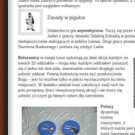
zatem robiła żadnych porównań ni dygresji. To będzie opowieść 
ignoranta pod względem militarnym.
Zasady w pigułce
Siódemka to gra
asymetryczna
. Toczy się przez
Jeden z graczy dowodzi Siódmą Eskadrą w postac
niedopuszczenie atakujących w pobliże Lwowa. Drugi gracz prow
Siemiona Budionnego i postara się zdobyć Lwów.
Bolszewicy
w swojej turze wykonują po dwie akcje każdym ze
swoich 10 oddziałów – mogą więc każdym oddziałem poruszyć
się o jedno lub dwa pola, ewentualnie zamiast drugiego ruchu
uzbroić oddział. Pewną trudnością może być przekroczenie
Bugu – jest to możliwe tylko w pięciu wyznaczonych ku temu
miejscach. W dodatku oddział musi zakończyć swój ruch na
polu przeprawy (traci niewykorzystaną akcję) i nie może się
uzbroić co czyni go łatwym celem dla samolotów.
Polacy
dysponują
trzema
maszynami, z
których każda jest
turze (następuje o