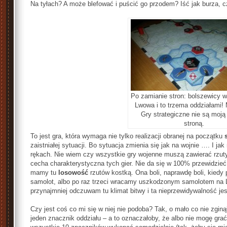
Na tyłach? A może blefować i puścić go przodem? Iść jak burza, czy
Po zamianie stron: bolszewicy wt
Lwowa i to trzema oddziałami!
Gry strategiczne nie są moj
stroną.
To jest gra, która wymaga nie tylko realizacji obranej na początku
zaistniałej sytuacji. Bo sytuacja zmienia się jak na wojnie …. I j
rękach. Nie wiem czy wszystkie gry wojenne muszą zawierać rzuty
cecha charakterystyczna tych gier. Nie da się w 100% przewidzieć 
mamy tu
losowość
rzutów kostką. Ona boli, naprawdę boli, kiedy 
samolot, albo po raz trzeci wracamy uszkodzonym samolotem na 
przynajmniej odczuwam tu klimat bitwy i ta nieprzewidywalność jest
Czy jest coś co mi się w niej nie podoba? Tak, o mało co nie zginą
jeden znacznik oddziału – a to oznaczałoby, że albo nie mogę gr