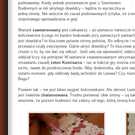
podstawowy. Kiedy jednak postanowicie grać z Siemionem
Budionnym w roli ukrytego dowódcy – będzie to wycieczka w
jedną stronę. Nie wrócicie do zasad podstawowych (chyba, że zn
stopniowego wprowadzania w grę).
Wariant
zaawansowany
jest ciekawszy – po pierwsze nareszcie
bolszewickie (czego mi bardzo brakowało przy pierwszych partiach
jest dowódca?
to kluczowe pytanie strony polskiej. Bo odkrycie i 
przeważa szalę zwycięstwa.
Gdzie ukryć dowódcę?
To kluczowe py
chodzi o to, by nie dać się odkryć. Jeśli uda się wprowadzić oddz
oddział liczy się potrójnie! W wariancie zaawansowanym otrzymu
omawianiu zasad)
żeton Komisarza
– raz w trakcie gry można zm
ruchu, nawet do przekroczenia brodu. Niby drobnostka, ale jest 
ostatni moment, gdy oddziały będą wchodzić do Lwowa? Czy może
Bugu?
Powiem tak – nie jest łatwo wygrać bolszewikami. Ale obronić Lwów
jest świetnie
zbalansowana
. Trudno porównać obie strony – są t
wrażenie, że poziom trudności nie zależy od tego, którą stroną kon