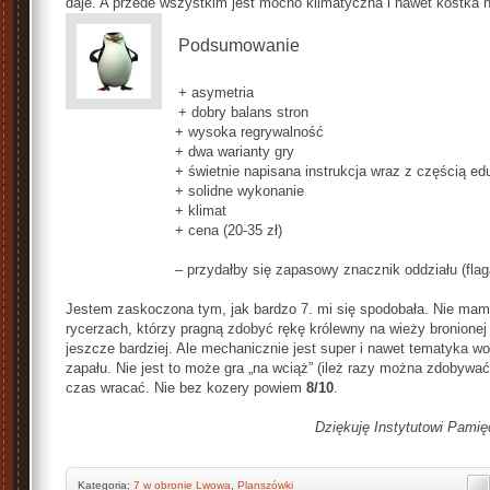
daje. A przede wszystkim jest mocno klimatyczna i nawet kostka ni
Podsumowanie
+ asymetria
+ dobry balans stron
+ wysoka regrywalność
+ dwa warianty gry
+ świetnie napisana instrukcja wraz z częścią ed
+ solidne wykonanie
+ klimat
+ cena (20-35 zł)
– przydałby się zapasowy znacznik oddziału (flag
Jestem zaskoczona tym, jak bardzo 7. mi się spodobała. Nie mam 
rycerzach, którzy pragną zdobyć rękę królewny na wieży bronione
jeszcze bardziej. Ale mechanicznie jest super i nawet tematyka wo
zapału. Nie jest to może gra „na wciąż” (ileż razy można zdobywać
czas wracać. Nie bez kozery powiem
8/10
.
Dziękuję Instytutowi Pamię
Kategoria:
7 w obronie Lwowa
,
Planszówki