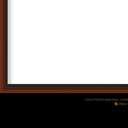
ChocoTheme autorstwa
.css{
Wpisy