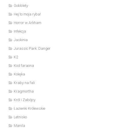
Gobblety
Hej to moja ryba!
Horror w Arkham
Infekcja
Jaskinia
Jurassic Park: Danger
K2
Kod faraona
Kolejka
Kraby na fali
Kragmortha
Król i Zabójcy
Łazienki Królewskie
Letnisko
Manila