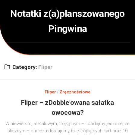
Skip
to
Notatki z(a)planszowanego
content
Pingwina
Category:
Fliper
Fliper
/
Zręcznościowe
Fliper – zDobble’owana sałatka
owocowa?
W niewielkim, metalowym, trójkątnym – i dodajmy jeszcze, że
ślicznym – pudełku dostajemy talię trójkątnych kart oraz 10