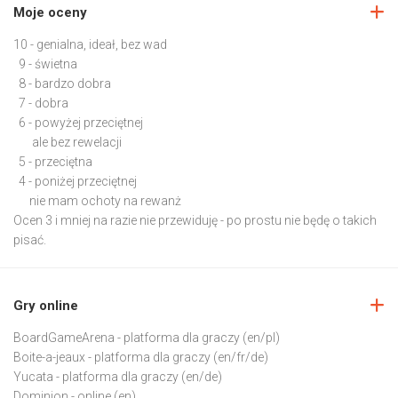
Moje oceny
10 - genialna, ideał, bez wad
9 - świetna
8 - bardzo dobra
7 - dobra
6 - powyżej przeciętnej
ale bez rewelacji
5 - przeciętna
4 - poniżej przeciętnej
nie mam ochoty na rewanż
Ocen 3 i mniej na razie nie przewiduję - po prostu nie będę o takich
pisać.
Gry online
BoardGameArena
- platforma dla graczy (en/pl)
Boite-a-jeaux
- platforma dla graczy (en/fr/de)
Yucata
- platforma dla graczy (en/de)
Dominion
- online (en)