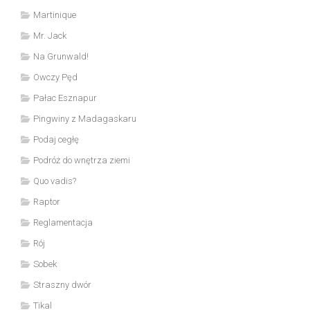
Martinique
Mr. Jack
Na Grunwald!
Owczy Pęd
Pałac Esznapur
Pingwiny z Madagaskaru
Podaj cegłę
Podróż do wnętrza ziemi
Quo vadis?
Raptor
Reglamentacja
Rój
Sobek
Straszny dwór
Tikal