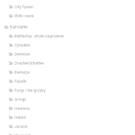
City Tycoon
Wilki i owce
Karcianki
Battleship: ukryte zagrożenie
Cytadela
Dominion
DrachenSchatten
Ewolucja
Fasolki
Fungi / Na grzyby
Gringo
Hawana
Hobbit
Jurasik