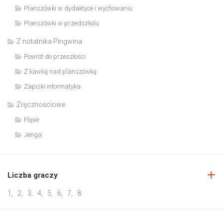
Planszówki w dydaktyce i wychowaniu
Planszówki w przedszkolu
Z notatnika Pingwina
Powrót do przeszłości
Z kawką nad planszówką
Zapiski informatyka
Zręcznościowe
Fliper
Jenga
Liczba graczy
1
,
2
,
3
,
4
,
5
,
6
,
7
,
8