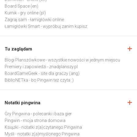
Board Space
(en)
Kurnik
- gry online (pl)
Zagraj sam
- łamigłówki online
Łamigłówki Smart
- wypróbuj zanim kupisz
Tu zaglądam
Blogi Planszówkowe
- wszystkie nowości w jednym miejscu
Premiery i zapowiedzi
- znadplanszy.pl
BoardGameGeek
- site dla graczy (ang)
BiblioNETka
- bo Pingwin też czyta :)
Notatki pingwina
Gry Pingwina
- polecanki i baza gier
Pingwin
- moja strona domowa
Książki
- notatki z(a)czytanego Pingwina
Myśli
- notatki z(a)myślonego Pingwina