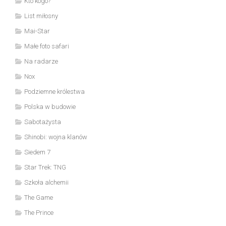
Kto kogo?
List miłosny
Mai-Star
Małe foto safari
Na radarze
Nox
Podziemne królestwa
Polska w budowie
Sabotażysta
Shinobi: wojna klanów
Siedem 7
Star Trek: TNG
Szkoła alchemii
The Game
The Prince