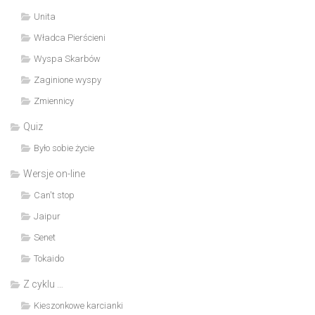
Unita
Władca Pierścieni
Wyspa Skarbów
Zaginione wyspy
Zmiennicy
Quiz
Było sobie życie
Wersje on-line
Can't stop
Jaipur
Senet
Tokaido
Z cyklu …
Kieszonkowe karcianki