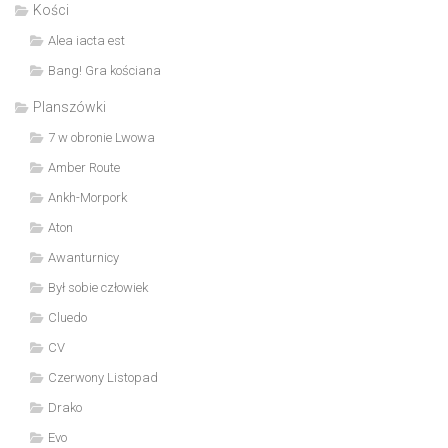
Kości
Alea iacta est
Bang! Gra kościana
Planszówki
7 w obronie Lwowa
Amber Route
Ankh-Morpork
Aton
Awanturnicy
Był sobie człowiek
Cluedo
CV
Czerwony Listopad
Drako
Evo