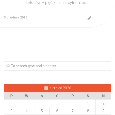
żetonów – pięć z nich z cyframi od...
5 grudnia 2016
sierpień 2026
P
W
Ś
C
P
S
N
1
2
3
4
5
6
7
8
9