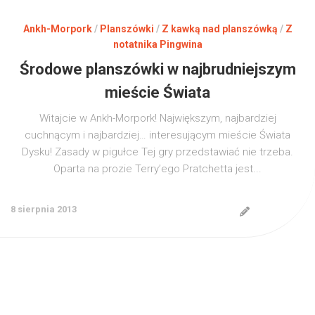
Ankh-Morpork
/
Planszówki
/
Z kawką nad planszówką
/
Z
notatnika Pingwina
Środowe planszówki w najbrudniejszym
mieście Świata
Witajcie w Ankh-Morpork! Największym, najbardziej
cuchnącym i najbardziej… interesującym mieście Świata
Dysku! Zasady w pigułce Tej gry przedstawiać nie trzeba.
Oparta na prozie Terry’ego Pratchetta jest...
8 sierpnia 2013