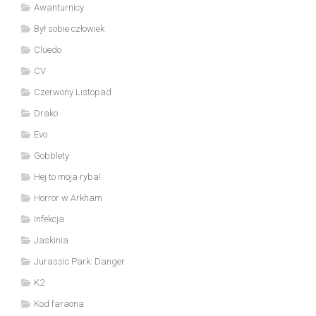
Awanturnicy
Był sobie człowiek
Cluedo
CV
Czerwony Listopad
Drako
Evo
Gobblety
Hej to moja ryba!
Horror w Arkham
Infekcja
Jaskinia
Jurassic Park: Danger
K2
Kod faraona