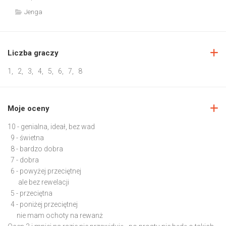
Jenga
Liczba graczy
1
,
2
,
3
,
4
,
5
,
6
,
7
,
8
Moje oceny
10 - genialna, ideał, bez wad
9 - świetna
8 - bardzo dobra
7 - dobra
6 - powyżej przeciętnej
ale bez rewelacji
5 - przeciętna
4 - poniżej przeciętnej
nie mam ochoty na rewanż