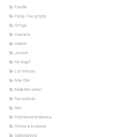
Fasolki
Fungi / Na grzyby
Gringo
Hawana
Hobbit
Jurasik
Kto kogo?
List miłosny
Mai-Star
Małe foto safari
Na radarze
Nox
Podziemne królestwa
Polska w budowie
Sabotażysta