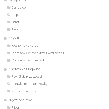
Wersje on-line
Can't stop
Jaipur
Senet
Tokaido
Z cyklu …
Kieszonkowe karcianki
Planszówki w dydaktyce i wychowaniu
Planszówki w przedszkolu
Z notatnika Pingwina
Powrót do przeszłości
Z kawką nad planszówką
Zapiski informatyka
Zręcznościowe
Fliper