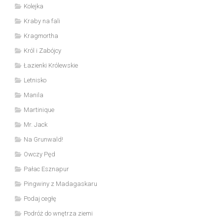
Kolejka
Kraby na fali
Kragmortha
Król i Zabójcy
Łazienki Królewskie
Letnisko
Manila
Martinique
Mr. Jack
Na Grunwald!
Owczy Pęd
Pałac Esznapur
Pingwiny z Madagaskaru
Podaj cegłę
Podróż do wnętrza ziemi