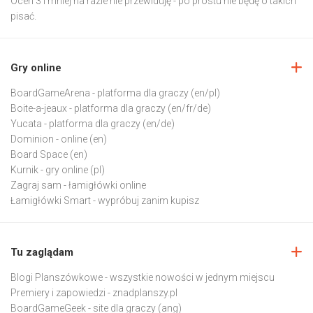
Ocen 3 i mniej na razie nie przewiduję - po prostu nie będę o takich
pisać.
Gry online
BoardGameArena
- platforma dla graczy (en/pl)
Boite-a-jeaux
- platforma dla graczy (en/fr/de)
Yucata
- platforma dla graczy (en/de)
Dominion
- online (en)
Board Space
(en)
Kurnik
- gry online (pl)
Zagraj sam
- łamigłówki online
Łamigłówki Smart
- wypróbuj zanim kupisz
Tu zaglądam
Blogi Planszówkowe
- wszystkie nowości w jednym miejscu
Premiery i zapowiedzi
- znadplanszy.pl
BoardGameGeek
- site dla graczy (ang)