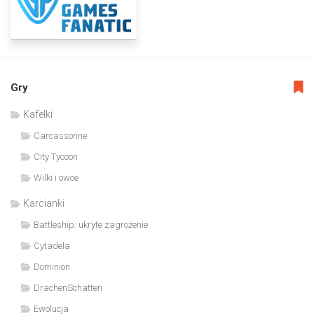
Gry
Kafelki
Carcassonne
City Tycoon
Wilki i owce
Karcianki
Battleship: ukryte zagrożenie
Cytadela
Dominion
DrachenSchatten
Ewolucja