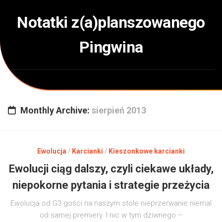
Skip
to
Notatki z(a)planszowanego
content
Pingwina
Monthly Archive:
sierpień 2013
Ewolucja
/
Karcianki
/
Kieszonkowe karcianki
Ewolucji ciąg dalszy, czyli ciekawe układy,
niepokorne pytania i strategie przeżycia
Ewolucja od G3 gości na naszym stole nieprzerwanie niemal
od samej premiery. I nic w tym dziwnego –