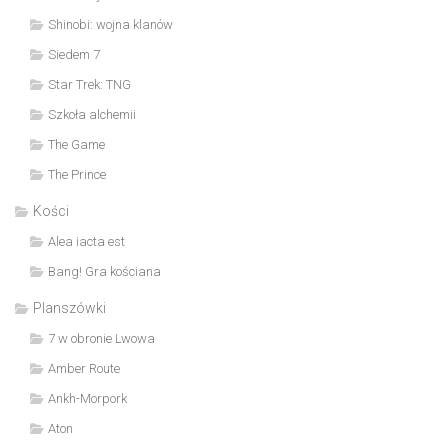
Shinobi: wojna klanów
Siedem 7
Star Trek: TNG
Szkoła alchemii
The Game
The Prince
Kości
Alea iacta est
Bang! Gra kościana
Planszówki
7 w obronie Lwowa
Amber Route
Ankh-Morpork
Aton