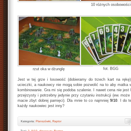
10 różnych osobowości
fot. BGG
rzut oka w dżunglę
Jest w tej grze i losowość (dobieramy do trzech kart na rękę),
ucieczki, a naukowcy nie mogą sobie pozwolić na to aby matka wy
kombinowanie. Gra mi się podoba szalenie. I nawet cena nie jest 
przejrzysty i potrzebny jedynie przy czytaniu instrukcji (ew. moż
macie zbyt dobrej pamięci). Dla mnie to co najmniej
9/10
. I do 
każdy naukowiec jest inny?
Kategoria:
Planszówki
,
Raptor
Tagi:
2
,
9/10
,
dinozaury
,
Raptor