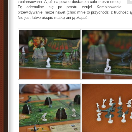
zbalansowana. A już na pewno dostarcza całe morze emocji.
Tę adrenalinę się po prostu czuje! Kombinowanie,
przewidywanie, może nawet (choć mnie to przychodzi z trudnością) 
Nie jest łatwo uścpić matkę ani ją złapać.