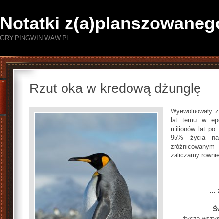
Notatki z(a)planszowaneg
GRY.PINGWIN.WAW.PL
Rzut oka w kredową dżunglę
Wyewoluowały z 
lat temu w epo
milionów lat po
95% życia na
zróżnicowanym 
zaliczamy równie
… z
Ś
życzę wszys