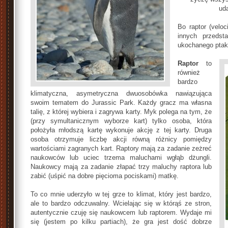
uda
Bo raptor (veloc
innych przedst
ukochanego ptaka
Raptor
to
również
bardzo
klimatyczna, asymetryczna dwuosobówka nawiązująca
swoim tematem do Jurassic Park. Każdy gracz ma własna
talię, z której wybiera i zagrywa karty. Myk polega na tym, że
(przy symultanicznym wyborze kart) tylko osoba, która
położyła młodszą kartę wykonuje akcję z tej karty. Druga
osoba otrzymuje liczbę akcji równą różnicy pomiędzy
wartościami zagranych kart. Raptory mają za zadanie zeżreć
naukowców lub uciec trzema maluchami wgłąb dżungli.
Naukowcy mają za zadanie złapać trzy maluchy raptora lub
zabić (uśpić na dobre pięcioma pociskami) matkę.
To co mnie uderzyło w tej grze to klimat, który jest bardzo,
ale to bardzo odczuwalny. Wcielając się w którąś ze stron,
autentycznie czuję się naukowcem lub raptorem. Wydaje mi
się (jestem po kilku partiach), że gra jest dość dobrze