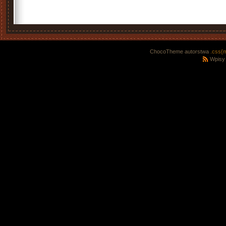
ChocoTheme autorstwa
.css{
Wpisy