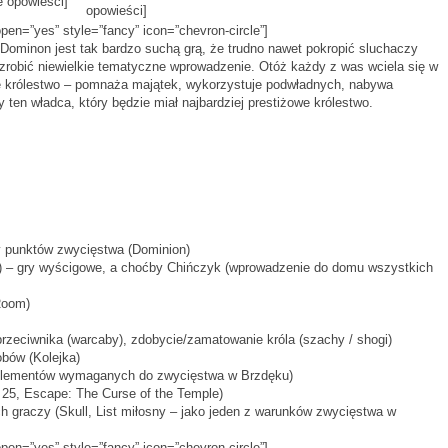
 opowieści]
opowieści]
open=”yes” style=”fancy” icon=”chevron-circle”]
 Dominon jest tak bardzo suchą grą, że trudno nawet pokropić sluchaczy
 zrobić niewielkie tematyczne wprowadzenie. Otóż każdy z was wciela się w
e królestwo – pomnaża majątek, wykorzystuje podwładnych, nabywa
 ten władca, który będzie miał najbardziej prestiżowe królestwo.
by punktów zwycięstwa (Dominion)
i) – gry wyścigowe, a choćby Chińczyk (wprowadzenie do domu wszystkich
Room)
przeciwnika (warcaby), zdobycie/zamatowanie króla (szachy / shogi)
bów (Kolejka)
 elementów wymaganych do zwycięstwa w Brzdęku)
25, Escape: The Curse of the Temple)
h graczy (Skull, List miłosny – jako jeden z warunków zwycięstwa w
open=”yes” style=”fancy” icon=”chevron-circle”]