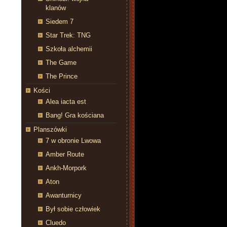
klanów
Siedem 7
Star Trek: TNG
Szkoła alchemii
The Game
The Prince
Kości
Alea iacta est
Bang! Gra kościana
Planszówki
7 w obronie Lwowa
Amber Route
Ankh-Morpork
Aton
Awanturnicy
Był sobie człowiek
Cluedo