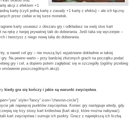
h kart skarbu oraz
kartę akcji z efektem +1
dną kartę (czyli jedną kartę z zasady +1 kartę z efektu) – ale ich łączny
anych przez ciebie w tej turze monetek.
zagrane karty usuwasz z obszaru gry i odkładasz na swój stos kart
a rękę z twojej prywatnej talii do dobierania. Jeśli talia się wyczerpie –
ch i tworzysz z niego nową talię do dobierania.
nty, a nawet cel gry – nie muszą być wyjaśniane dokładnie w takiej
d gry. Na pewno warto – przy bardziej złożonych grach na początku podać
ebieg gry i cel, a dopiero potem zagłębiać się w szczegóły (ogólny przebieg
e omówienie poszczególnych akcji).
czy
kiedy gra się kończy i jakie są warunki zwycięstwa
.
open=”yes” style=”fancy” icon=”chevron-circle”]
ycie jak najwięcej punktów zwycięstwa. Koniec gry następuje wtedy, gdy
czerpią się trzy stosy kart królestwa (kart akcji, które można nabywać).
alii kart zwycięstwa i sumuje ich punkty. Gracz z największą ich liczbą