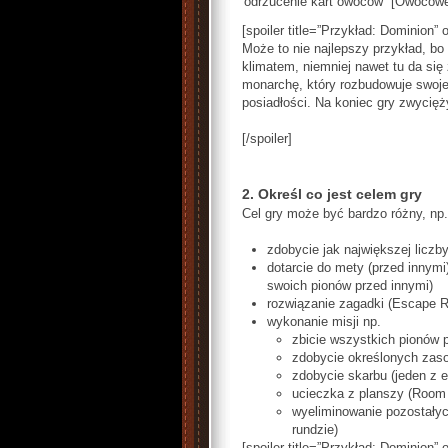
odrzucenie kart owoców” [Owocowe
[spoiler title=”Przykład: Dominion” 
Może to nie najlepszy przykład, bo
klimatem, niemniej nawet tu da się
monarchę, który rozbudowuje swoj
posiadłości. Na koniec gry zwycięży
[/spoiler]
2. Określ co jest celem gry
Cel gry może być bardzo różny, np.
zdobycie jak największej licz
dotarcie do mety (przed innym
swoich pionów przed innymi)
rozwiązanie zagadki (Escape 
wykonanie misji np.
zbicie wszystkich pionów 
zdobycie określonych zaso
zdobycie skarbu (jeden z
ucieczka z planszy (Room 
wyeliminowanie pozostałyc
rundzie)
[spoiler title=”Przykład: Dominion” 