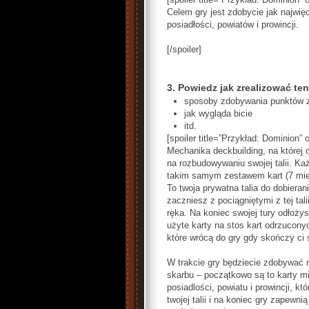
Celem gry jest zdobycie jak najwię
posiadłości, powiatów i prowincji.
[/spoiler]
3.
Powiedz jak zrealizować ten
sposoby zdobywania punktów 
jak wygląda bicie
itd.
[spoiler title=”Przykład: Dominion” 
Mechanika deckbuilding, na której 
na rozbudowywaniu swojej talii. K
takim samym zestawem kart (7 mied
To twoja prywatna talia do dobiera
zaczniesz z pociągniętymi z tej tali
ręka. Na koniec swojej tury odłożys
użyte karty na stos kart odrzuconyc
które wrócą do gry gdy skończy ci si
W trakcie gry będziecie zdobywać 
skarbu – początkowo są to karty mi
posiadlości, powiatu i prowincji, k
twojej talii i na koniec gry zapewni