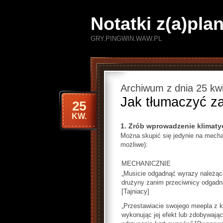
Notatki z(a)pl
GRY.PINGWIN.WAW.PL
Archiwum z dnia 25 kw
Jak tłumaczyć z
25
KW.
1. Zrób wprowadzenie klimaty
Można skupić się jedynie na mechani
możliwe):
MECHANICZNIE
„Musicie odgadnąć wyrazy należąc
drużyny zanim przeciwnicy odgadn
[Tajniacy]
„Przestawiacie swojego meepla z k
wykonując jej efekt lub zdobywając