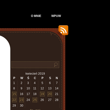
O MNIE
WPUW
kwiecień 2019
P
W
Ś
C
P
S
N
1
2
3
4
5
6
7
8
9
10
11
12
13
14
15
16
17
18
19
20
21
22
23
24
25
26
27
28
29
30