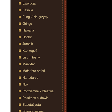
Ewolucja
Fasolki
Fungi / Na grzyby
Gringo
Hawana
Hobbit
Jurasik
Kto kogo?
List miłosny
Mai-Star
Małe foto safari
Na radarze
Nox
Podziemne królestwa
Polska w budowie
Sabotażysta
Shinobi: wojna