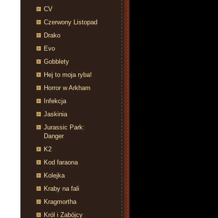
CV
Czerwony Listopad
Drako
Evo
Gobblety
Hej to moja ryba!
Horror w Arkham
Infekcja
Jaskinia
Jurassic Park:
Danger
K2
Kod faraona
Kolejka
Kraby na fali
Kragmortha
Król i Zabójcy