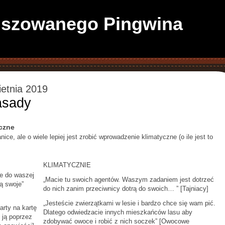
anszowanego Pingwina
ietnia 2019
asady
czne
ce, ale o wiele lepiej jest zrobić wprowadzenie klimatyczne (o ile jest to
KLIMATYCZNIE
e do waszej
„Macie tu swoich agentów. Waszym zadaniem jest dotrzeć
ą swoje”
do nich zanim przeciwnicy dotrą do swoich… ” [Tajniacy]
„Jesteście zwierzątkami w lesie i bardzo chce się wam pić.
arty na kartę
Dlatego odwiedzacie innych mieszkańców lasu aby
 ją poprzez
zdobywać owoce i robić z nich soczek” [Owocowe