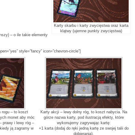
Karty skarbu i karty zwycięstwa oraz karta
klątwy (ujemne punkty zwycięstwa)
nszy) – o ile takie elementy
open=”yes” style=”fancy” icon=”chevron-circle”]
 rogu – to koszt
Karty akcji – lewy dolny róg, to koszt nabycia. Na
lnych monet aby móc
górze nazwa karty, pod ilustracją efekty, które
 prawy i lewy róg –
wykonujemy zagrywając kartę:
” kiedy ją zagramy w
+1 karta (dodaj do ręki jedną kartę ze swojej talii do
dobierania),