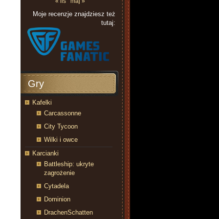
« lis
maj »
Moje recenzje znajdziesz też
tutaj:
Gry
Kafelki
Carcassonne
City Tycoon
Wilki i owce
Karcianki
Battleship: ukryte
zagrożenie
Cytadela
Dominion
DrachenSchatten