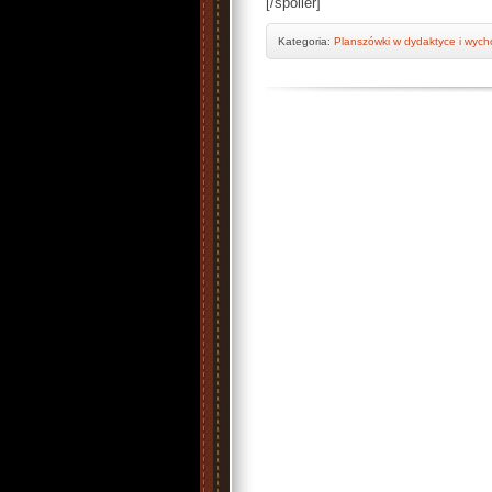
[/spoiler]
Kategoria:
Planszówki w dydaktyce i wyc