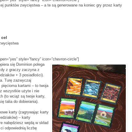
cej punktów zwycięstwa – a te są generowane na koniec gry przez karty
 cel
zwycięstwa
open=”yes” style=”fancy” icon=”chevron-circle”]
opiera się Dominion polega
ażdy z graczy zaczyna z
ziaków + 3 posiadlości).
nia. Turę zazwyczaj
i pięcioma kartami – to twoja
z wszystkie użyte i nie
h (to wciąż są twoje karty,
ę talia do dobierania).
nowe karty (zagrywając karty
edziaków) – karty
tóre nabędziesz wejdą w skład
ą ci odpowiednią liczbę