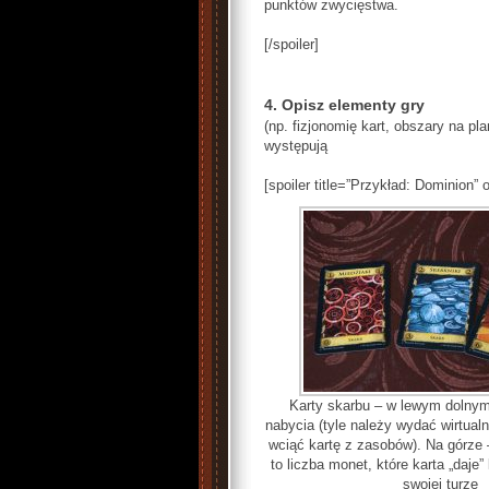
punktów zwycięstwa.
[/spoiler]
4. Opisz elementy gry
(np. fizjonomię kart, obszary na pla
występują
[spoiler title=”Przykład: Dominion” 
Karty skarbu – w lewym dolnym
nabycia (tyle należy wydać wirtua
wciąć kartę z zasobów). Na górze –
to liczba monet, które karta „daje
swojej turze