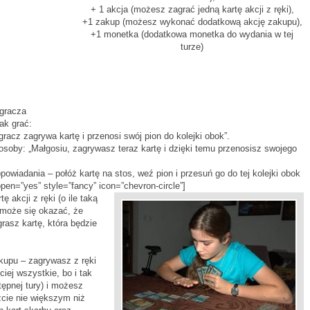
+ 1 akcja (możesz zagrać jedną kartę akcji z ręki),
+1 zakup (możesz wykonać dodatkową akcję zakupu),
+1 monetka (dodatkowa monetka do wydania w tej
turze)
 gracza
jak grać:
acz zagrywa kartę i przenosi swój pion do kolejki obok”.
 osoby: „Małgosiu, zagrywasz teraz kartę i dzięki temu przenosisz swojego
powiadania – połóż kartę na stos, weź pion i przesuń go do tej kolejki obok
open=”yes” style=”fancy” icon=”chevron-circle”]
 akcji z ręki (o ile taką
 może się okazać, że
grasz kartę, która będzie
kupu – zagrywasz z ręki
ciej wszystkie, bo i tak
ępnej tury) i możesz
zcie nie większym niż