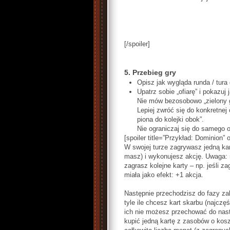
[/spoiler]
5. Przebieg gry
Opisz jak wygląda runda / tura
Upatrz sobie „ofiarę” i pokazuj 
Nie mów bezosobowo „zielony gr
Lepiej zwróć się do konkretnej
piona do kolejki obok”.
Nie ograniczaj się do samego o
[spoiler title=”Przykład: Dominion” 
W swojej turze zagrywasz jedną kartę
masz) i wykonujesz akcję. Uwaga:
zagrasz kolejne karty – np. jeśli za
miała jako efekt: +1 akcja.
Następnie przechodzisz do fazy za
tyle ile chcesz kart skarbu (najczęś
ich nie możesz przechować do nast
kupić jedną kartę z zasobów o kos