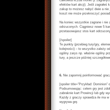
całkowita liczba monet (z zagranyc
efektów kart akcji). Jeśli zagrałeś 
zakup to możesz nabyć dwie a nie je
koszt nie może przekroczyć posiad
Na koniec wszystkie zagrane i nie 
odrzuconych. Ciągniesz nowe 5 kart n
przetasowujesz stos kart odrzucony
[/spoiler]
Te punkty (przebieg tury/gry, eleme
kolejności) – to wszystko zależy o
ogólny zarys np. właśnie ogólny prz
tury, a jeszcze później szczegółow
6.
Nie zapomnij poinformować gra
[spoiler title=”Przykład: Dominion” 
Podsumowując: celem gry jest zdob
zabraknie kart Prowincji lub gdy wy
Każdy z graczy sprawdza ile ma w t
wygrywa grę.