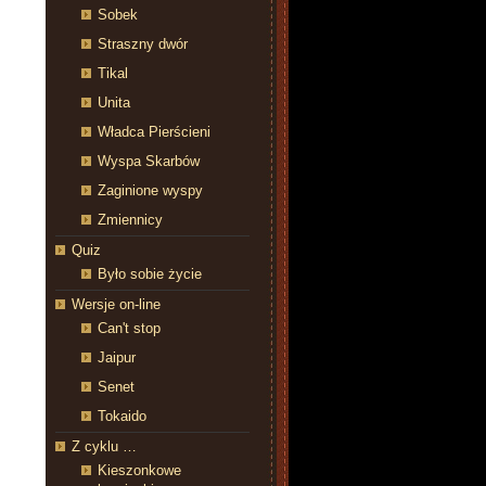
Sobek
Straszny dwór
Tikal
Unita
Władca Pierścieni
Wyspa Skarbów
Zaginione wyspy
Zmiennicy
Quiz
Było sobie życie
Wersje on-line
Can't stop
Jaipur
Senet
Tokaido
Z cyklu …
Kieszonkowe