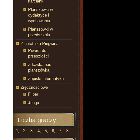
karcianki
Planszówki w
dydaktyce i
wychowaniu
Planszówki w
przedszkolu
Z notatnika Pingwina
Powrót do
przeszłości
Z kawką nad
planszówką
Zapiski informatyka
Zręcznościowe
Fliper
Jenga
Liczba graczy
1
,
2
,
3
,
4
,
5
,
6
,
7
,
8