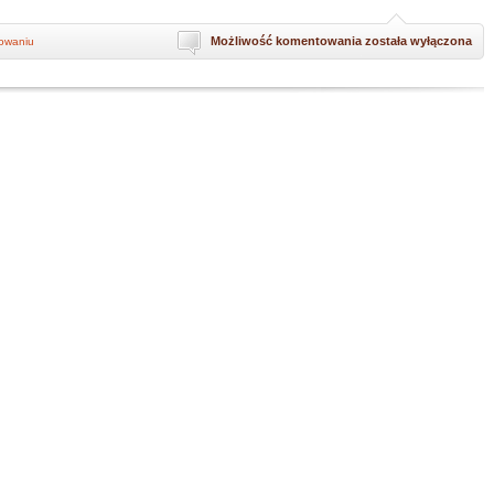
Jak
Możliwość komentowania
została wyłączona
howaniu
tłumaczyć
zasady