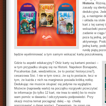
Historia
. Różnią
zasady są identy
dedukcyjna. Jede
ją, a następnie d
i układa na stole
kart z tej samej 
wskazówki pozos
zadanie w ciągu 
poza tą jedną, p
aktywnego. Podc
jedną kartę, podc
rundę piątą pozo
będzie wyeliminować a tym samym wskazać kartę poszukiwaną.
Gdzie tu aspekt edukacyjny? Otóż karty są kartami postaci –
w tym przypadku skupię się na Historii. Napoleon Bonaparte,
Pocahontas (tak, wiedzieliście, że to postać historyczna?),
cesarzowa Sisi. I nie w tym rzecz, że są to postacie, lecz w
tym, że każda z nich na marginesie posiada krótką notkę.
Dedukując nie musicie skupiać się jedynie na wyglądzie.
Możecie (naprawdę warto) na początku rozgrywki przeczytać
te informacje (to tylko 12 kart, nie trwa to wieki) bo to może
wam pomóc w dawaniu / odczytywaniu podpowiedzi. Przy
okazji można temat pociągnąć dalej – np. chwilę
porozmawiać o danej postaci. Zapewniam, że sporo się