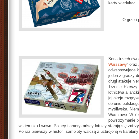
karty w edukacji.
O grze i
Seria trzech dwu
Warszawy
” oraz 
odwzorowujące ko
jeden z
gra
czy d
drugi atakuje ni
Trzeciej Rzeszy
lotnictwa alianc
jej akcja rozgry
obronie polskiego
myśliwska. Niemi
Warszawę. W 7-m
powstrzymanie bo
w kierunku Lwowa. Polscy i amerykańscy lotnicy starają się zatrzy
Po raz pierwszy w historii samoloty walczą z uzbrojoną w karabiny