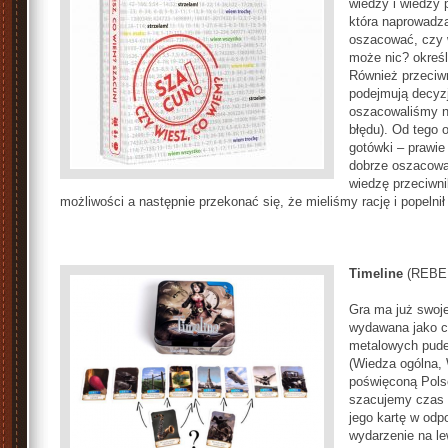
wiedzy i wiedzy p
która naprowadz
oszacować, czy 
może nic? określ
Również przeciwn
podejmują decyzj
oszacowaliśmy n
błędu). Od tego 
gotówki – prawie
dobrze oszacowa
wiedzę przeciwni
możliwości a następnie przekonać się, że mieliśmy rację i popelnił 
Timeline
(REBEL
Gra ma już swoje
wydawana jako c
metalowych pudeł
(Wiedza ogólna, 
poświęconą Polsc
szacujemy czas 
jego kartę w odpo
wydarzenie na le