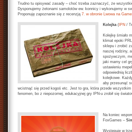
Trudno tu opisywać zasady – choć trzeba zaznaczyć, że wszystkie 
Dysponujemy żetonami samolotów ew. konnicy i wykonujemy w swo
Proponuję zapoznanie się z recenzją
7. w obronie Lwowa na Games
Kolejka
(
IPN
/ Tr
Kolejkę śmiało m
klimat epoki PRL-
sklepu i zrobić 
naszej rodziny, 
spożywczym, meb
jaki mamy cel gr
ustawieniu mepe
odpowiednią licz
kolejkowe. Każdy
aby przesunąć sw
wcistnąć się przed kogoś etc. Jest to gra, która przede wszystkim
fenomen, bo z niepozornej, edukacyjnej gry IPN-u zrobił się świato
Na koniec wspom
FoxGames –
Si
Występuje w trz