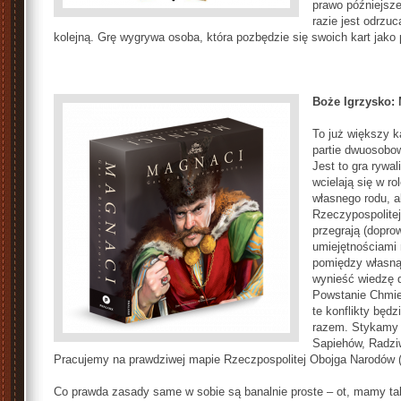
prawo późniejsze
razie jest odrzu
kolejną. Grę wygrywa osoba, która pozbędzie się swoich kart jako 
Boże Igrzysko:
To już większy k
partie dwuosobow
Jest to gra rywa
wcielają się w r
własnego rodu, 
Rzeczypospolite
przegrają (dopro
umiejętnościami
pomiędzy własną
wynieść wiedzę d
Powstanie Chmiel
te konflikty bę
razem. Stykamy s
Sapiehów, Radziw
Pracujemy na prawdziwej mapie Rzeczpospolitej Obojga Narodów (
Co prawda zasady same w sobie są banalnie proste – ot, mamy tali