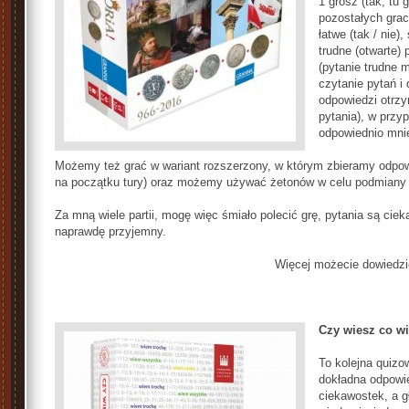
1 grosz (tak, tu 
pozostałych grac
łatwe (tak / nie)
trudne (otwarte) 
(pytanie trudne 
czytanie pytań i
odpowiedzi otrzy
pytania), w przy
odpowiednio mnie
Możemy też grać w wariant rozszerzony, w którym zbieramy odpowie
na początku tury) oraz możemy używać żetonów w celu podmiany k
Za mną wiele partii, mogę więc śmiało polecić grę, pytania są cie
naprawdę przyjemny.
Więcej możecie dowiedzie
Czy wiesz co w
To kolejna quizo
dokładna odpowi
ciekawostek, a 