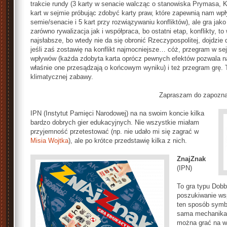
trakcie rundy (3 karty w senacie walcząc o stanowiska Prymasa, 
kart w sejmie próbując zdobyć karty praw, które zapewnią nam wpł
semie/senacie i 5 kart przy rozwiązywaniu konfliktów), ale gra jako
zarówno rywalizacja jak i współpraca, bo ostatni etap, konflikty, t
najsłabsze, bo wtedy nie da się obronić Rzeczypospolitej, dojdzie
jeśli zaś zostawię na konflikt najmocniejsze… cóż, przegram w s
wpływów (każda zdobyta karta oprócz pewnych efektów pozwala na 
właśnie one przesądzają o końcowym wyniku) i też przegram grę. 
klimatycznej zabawy.
Zapraszam do zapoznan
IPN (Instytut Pamięci Narodowej) na na swoim koncie kilka
bardzo dobrych gier edukacyjnych. Nie wszystkie miałam
przyjemność przetestować (np. nie udało mi się zagrać w
Misia Wojtka
), ale po krótce przedstawię kilka z nich.
ZnajZnak
(IPN)
To gra typu Dobb
poszukiwanie ws
ten sposób symbo
sama mechanika 
można grać na w