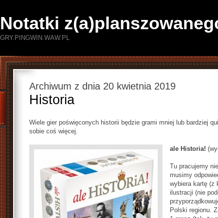
Notatki z(a)planszowaneg
GRY.PINGWIN.WAW.PL
Archiwum z dnia 20 kwietnia 2019
Historia
Wiele gier poświęconych historii będzie grami mniej lub bardziej q
sobie coś więcej.
ale Historia!
(wy
Tu pracujemy nie 
musimy odpowied
wybiera kartę (z 
ilustracji (nie po
przyporządkowuj
Polski regionu. 