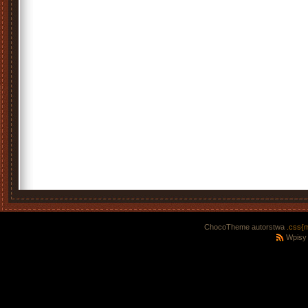
ChocoTheme autorstwa
.css{
Wpisy