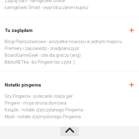
Zagraj sam
- łamigłówki online
Łamigłówki Smart
- wypróbuj zanim kupisz
Tu zaglądam
Blogi Planszówkowe
- wszystkie nowości w jednym miejscu
Premiery i zapowiedzi
- znadplanszy.pl
BoardGameGeek
- site dla graczy (ang)
BiblioNETka
- bo Pingwin też czyta :)
Notatki pingwina
Gry Pingwina
- polecanki i baza gier
Pingwin
- moja strona domowa
Książki
- notatki z(a)czytanego Pingwina
Myśli
- notatki z(a)myślonego Pingwina