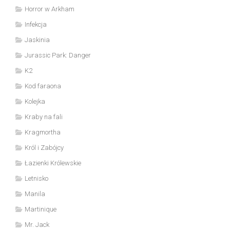
Horror w Arkham
Infekcja
Jaskinia
Jurassic Park: Danger
K2
Kod faraona
Kolejka
Kraby na fali
Kragmortha
Król i Zabójcy
Łazienki Królewskie
Letnisko
Manila
Martinique
Mr. Jack