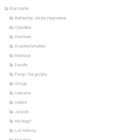
Karcianki
Battleship: ukryte zagrożenie
Cytadela
Dominion
DrachenSchatten
Ewolucja
Fasolki
Fungi / Na grzyby
Gringo
Hawana
Hobbit
Jurasik
Kto kogo?
List miłosny
Mai-Star