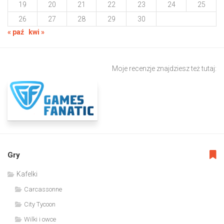
19
20
21
22
23
24
25
26
27
28
29
30
« paź
kwi »
Moje recenzje znajdziesz też tutaj:
Gry
Kafelki
Carcassonne
City Tycoon
Wilki i owce