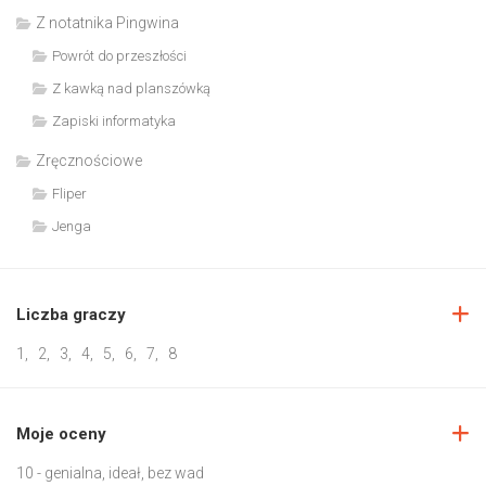
Z notatnika Pingwina
Powrót do przeszłości
Z kawką nad planszówką
Zapiski informatyka
Zręcznościowe
Fliper
Jenga
Liczba graczy
1
,
2
,
3
,
4
,
5
,
6
,
7
,
8
Moje oceny
10 - genialna, ideał, bez wad