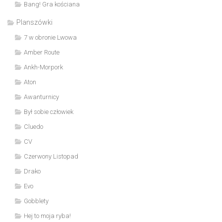
Bang! Gra kościana
Planszówki
7 w obronie Lwowa
Amber Route
Ankh-Morpork
Aton
Awanturnicy
Był sobie człowiek
Cluedo
CV
Czerwony Listopad
Drako
Evo
Gobblety
Hej to moja ryba!