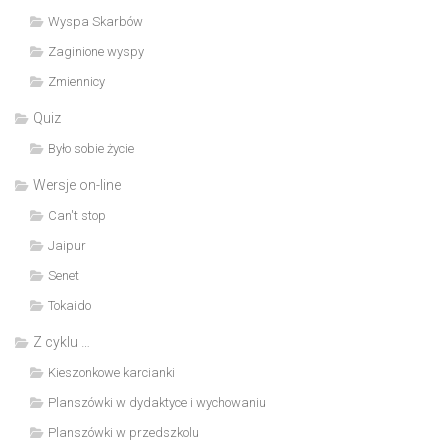
Wyspa Skarbów
Zaginione wyspy
Zmiennicy
Quiz
Było sobie życie
Wersje on-line
Can't stop
Jaipur
Senet
Tokaido
Z cyklu …
Kieszonkowe karcianki
Planszówki w dydaktyce i wychowaniu
Planszówki w przedszkolu