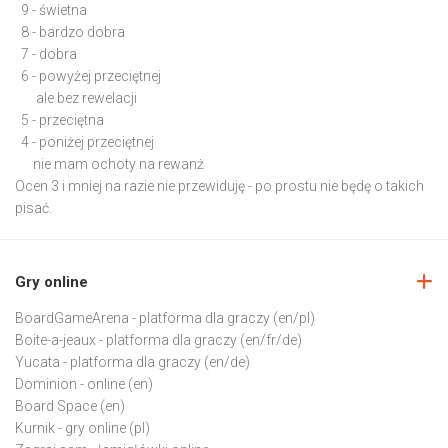
9 - świetna
8 - bardzo dobra
7 - dobra
6 - powyżej przeciętnej
ale bez rewelacji
5 - przeciętna
4 - poniżej przeciętnej
nie mam ochoty na rewanż
Ocen 3 i mniej na razie nie przewiduję - po prostu nie będę o takich
pisać.
Gry online
BoardGameArena
- platforma dla graczy (en/pl)
Boite-a-jeaux
- platforma dla graczy (en/fr/de)
Yucata
- platforma dla graczy (en/de)
Dominion
- online (en)
Board Space
(en)
Kurnik
- gry online (pl)