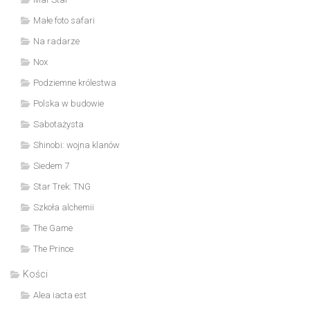
Małe foto safari
Na radarze
Nox
Podziemne królestwa
Polska w budowie
Sabotażysta
Shinobi: wojna klanów
Siedem 7
Star Trek: TNG
Szkoła alchemii
The Game
The Prince
Kości
Alea iacta est