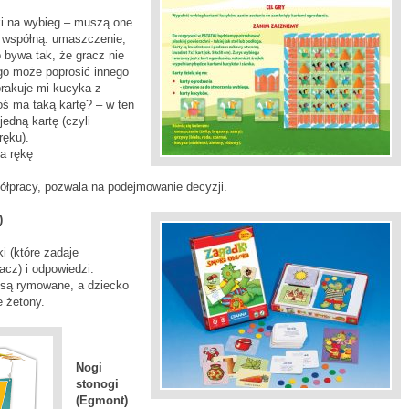
ki na wybieg – muszą one
ę współną: umaszczenie,
 bywa tak, że gracz nie
ego może poprosić innego
brakuje mi kucyka z
ś ma taką kartę? – w ten
edną kartę (czyli
ręku).
na rękę
ółpracy, pozwala na podejmowanie decyzji.
)
i (które zadaje
acz) i odpowiedzi.
i są rymowane, a dziecko
e żetony.
Nogi
stonogi
(Egmont)