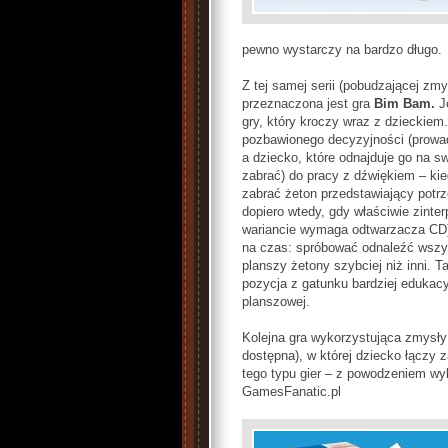
pewno wystarczy na bardzo długo.
Z tej samej serii (pobudzającej zmy
przeznaczona jest gra
Bim Bam.
Je
gry, który kroczy wraz z dzieckiem
pozbawionego decyzyjności (prowa
a dziecko, które odnajduje go na s
zabrać) do pracy z dźwiękiem – ki
zabrać żeton przedstawiający potr
dopiero wtedy, gdy właściwie zinter
wariancie wymaga odtwarzacza CD)
na czas: spróbować odnaleźć wszy
planszy żetony szybciej niż inni. T
pozycja z gatunku bardziej edukacy
planszowej.
Kolejna gra wykorzystująca zmysł
dostępna), w której dziecko łączy 
tego typu gier – z powodzeniem w
GamesFanatic.pl