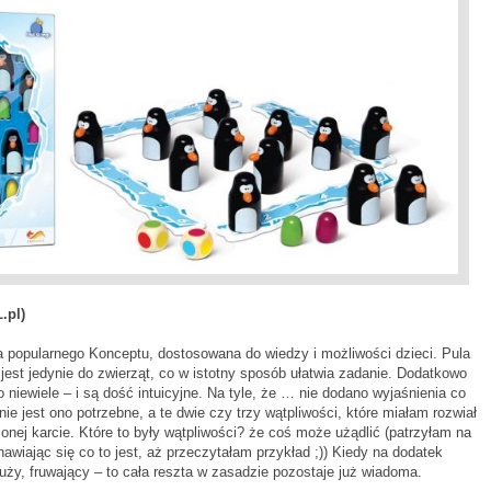
.pl)
a popularnego Konceptu, dostosowana do wiedzy i możliwości dzieci. Pula
est jedynie do zwierząt, co w istotny sposób ułatwia zadanie. Dodatkowo
 niewiele – i są dość intuicyjne. Na tyle, że … nie dodano wyjaśnienia co
e jest ono potrzebne, a te dwie czy trzy wątpliwości, które miałam rozwiał
nej karcie. Które to były wątpliwości? że coś może użądlić (patrzyłam na
awiając się co to jest, aż przeczytałam przykład ;)) Kiedy na dodatek
ży, fruwający – to cała reszta w zasadzie pozostaje już wiadoma.