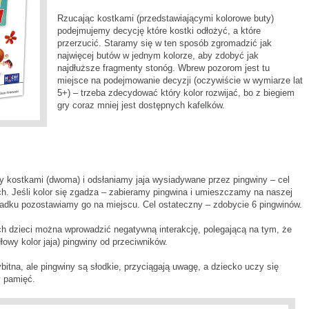
Rzucając kostkami (przedstawiającymi kolorowe buty)
podejmujemy decycję które kostki odłożyć, a które
przerzucić. Staramy się w ten sposób zgromadzić jak
najwięcej butów w jednym kolorze, aby zdobyć jak
najdłuższe fragmenty stonóg. Wbrew pozorom jest tu
miejsce na podejmowanie decyzji (oczywiście w wymiarze lat
5+) – trzeba zdecydować który kolor rozwijać, bo z biegiem
gry coraz mniej jest dostępnych kafelków.
y kostkami (dwoma) i odsłaniamy jaja wysiadywane przez pingwiny – cel
h. Jeśli kolor się zgadza – zabieramy pingwina i umieszczamy na naszej
adku pozostawiamy go na miejscu. Cel ostateczny – zdobycie 6 pingwinów.
ch dzieci można wprowadzić negatywną interakcję, polegającą na tym, że
dłowy kolor jaja) pingwiny od przeciwników.
itna, ale pingwiny są słodkie, przyciągają uwagę, a dziecko uczy się
y pamięć.