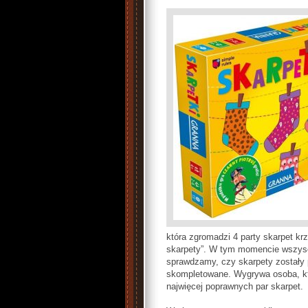
która zgromadzi 4 party skarpet k
skarpety”. W tym momencie wszysc
sprawdzamy, czy skarpety zostały 
skompletowane. Wygrywa osoba, kt
najwięcej poprawnych par skarpet.