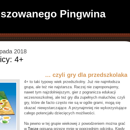
anszowanego Pingwina
opada 2018
icy: 4+
… czyli gry dla przedszkolaka
4+ to taki typowy wiek przedszkolny. Już nie najmłodsza
grupa, ale też nie najstarsza. Raczej nie zaproponujemy,
nawet tym najzdolniejszym, gier z pogranicza edukacji
wczesnoszkolnej, ale też gry dla zupełnych maluchów, czyli
gry, które de facto często nie są w ogóle grami, mogą się
okazać niewystarczające. A przynajmniej nie wykorzystujące
całego potencjału dziecięcych możliwości.
Na pewno w tej grupie wiekowej z powodzeniem można grać
w
Tęczę
opisaną przeze mnie w poprzednim odcinku. Kiedy