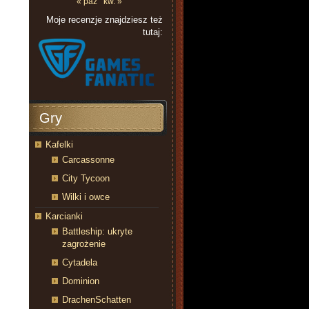
« paź
kw. »
Moje recenzje znajdziesz też
tutaj:
Gry
Kafelki
Carcassonne
City Tycoon
Wilki i owce
Karcianki
Battleship: ukryte
zagrożenie
Cytadela
Dominion
DrachenSchatten