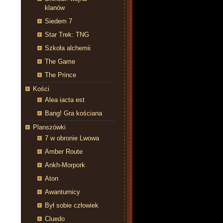
klanów
Siedem 7
Star Trek: TNG
Szkoła alchemii
The Game
The Prince
Kości
Alea iacta est
Bang! Gra kościana
Planszówki
7 w obronie Lwowa
Amber Route
Ankh-Morpork
Aton
Awanturnicy
Był sobie człowiek
Cluedo