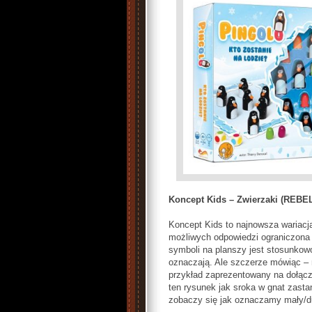
Koncept Kids – Zwierzaki (REBEL
Koncept Kids to najnowsza wariacj
możliwych odpowiedzi ograniczona j
symboli na planszy jest stosunkowo
oznaczają. Ale szczerze mówiąc – ni
przykład zaprezentowany na dołączo
ten rysunek jak sroka w gnat zastan
zobaczy się jak oznaczamy mały/du