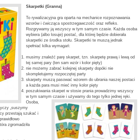
Skarpetki (Granna)
To rywalizacyjna gra oparta na mechanice rozpoznawania
wzorów i ćwicząca spostrzegawczość oraz refleks.
Rozgrywamy ją wszyscy w tym samym czasie. Każda osoba
wybiera (albo losuje) postać, dla której będzie dobierała
skarpetki ze środka stołu. Skarpetki te muszą jednak
spełniać kilka wymagań:
musimy znaleźć parę skarpet, tzn. skarpetę prawą i lewą od
tej samej pary (ten sam wzór i kolor pięty)
nie możemy zabrać kolejnej skarpety dopóki nie
skompletujemy rozpoczętej party
skarpety muszą pasować wzorem do ubrania naszej postaci
a każda para musi mieć inny kolor pięty
poszukiwania skarpet w stosie prania prowadzimy wszyscy
w tym samym czasie i używamy do tego tylko jednej ręki.
Osoba,
rzyczy „suszymy
y przestają szukać i
prawidłowo
óra zgromadziła