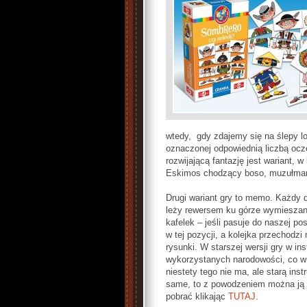
wtedy, gdy zdajemy się na ślepy l
oznaczonej odpowiednią liczbą ocz
rozwijającą fantazję jest wariant, 
Eskimos chodzący boso, muzułman
Drugi wariant gry to memo. Każdy d
leży rewersem ku górze wymieszana
kafelek – jeśli pasuje do naszej p
w tej pozycji, a kolejka przechodz
rysunki. W starszej wersji gry w in
wykorzystanych narodowości, co w
niestety tego nie ma, ale starą ins
same, to z powodzeniem można ją 
pobrać klikając
TUTAJ
.