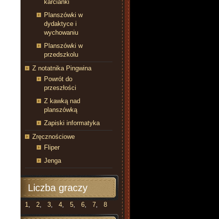
karcianki
Planszówki w
dydaktyce i
wychowaniu
Planszówki w
przedszkolu
Z notatnika Pingwina
Powrót do
przeszłości
Z kawką nad
planszówką
Zapiski informatyka
Zręcznościowe
Fliper
Jenga
Liczba graczy
1
,
2
,
3
,
4
,
5
,
6
,
7
,
8