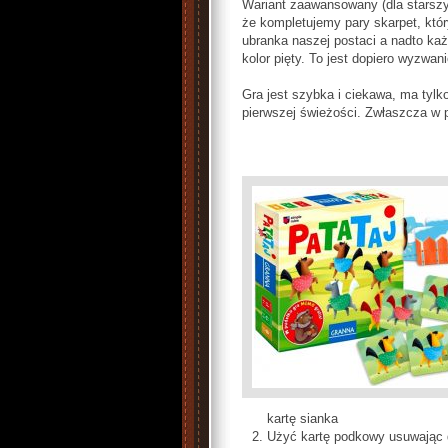
Wariant zaawansowany (dla starszy
że kompletujemy pary skarpet, któ
ubranka naszej postaci a nadto każ
kolor pięty. To jest dopiero wyzwani
Gra jest szybka i ciekawa, ma tylk
pierwszej świeżości. Zwłaszcza w 
kartę sianka
Użyć kartę podkowy usuwając d