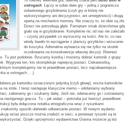
To również wiekowa gra, dawniej znana jako
Boso albo w
ostrogach
. Łączy w sobie dwie gry – jedną z pogranicza
osławionego grzybobrania (czyli gry w której nie
wykorzystujemy ani decyzyjności, ani umiejętności) i drugą
opartą na mechanice memory. Nie znaczy to, że obie są złe.
Dzieci nie potrzebują głębi. Pamiętam smak dzieciństwa gdy
grało się w grzybobranie. Kompletnie nic od nas nie zależało
– czysty przypadek co wyrzucimy na kości. Ale to, co nas
wtedy bawiło to wyciąganie z planszy grzybków i wrzucanie
do koszyka. Adrenalina wytwarza się nie tylko na skutek
oczekiwania na konsekwencje własnej decyzji. Również
os. Tu jest podobnie. Rzucamy kostką i możemy dobrać kartonik z grupy
ek. Wygrywa ten, kto skompletuje najwięcej postaci. Ciekawostką,
w którym kompletujemy nie te prawidłowe postaci, lecz najzabawniejsze.
ka w ostrogach… ;)
obiera po kartoniku oznaczonym jedynką (czyli głowę), reszta kartoników
 na stole. I teraz następuje klasyczne memo – odsłaniamy wybrany
ostaci, zabieramy go i szukamy dalej. Jeśli nie, odwracamy go i zostawiamy
i na następnego gracza. Tu – jak widać – potrzeba już tworzyć prawidłowe
strukcji była dołączona notatka etnograficzna wraz z rysunkami
 znakomity sposób ułatwiało odtwarzanie postaci. W nowym wydaniu
trukcję wciaż jeszcze można znaleźć w sieci, a ponieważ rysunki są te
wykorzystać. Dzięki uprzejmości wydawnictwa Granna możecie ją też