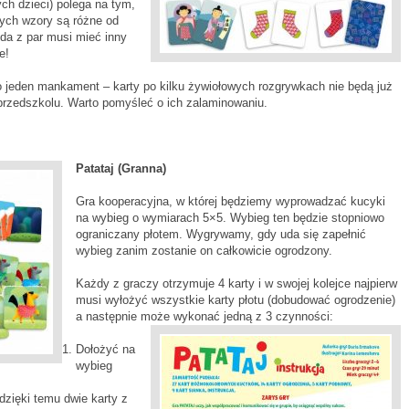
ch dzieci) polega na tym,
rych wzory są różne od
da z par musi mieć inny
e!
o jeden mankament – karty po kilku żywiołowych rozgrywkach nie będą już
przedszkolu. Warto pomyśleć o ich zalaminowaniu.
Patataj (Granna)
Gra kooperacyjna, w której będziemy wyprowadzać kucyki
na wybieg o wymiarach 5×5. Wybieg ten będzie stopniowo
ograniczany płotem. Wygrywamy, gdy uda się zapełnić
wybieg zanim zostanie on całkowicie ogrodzony.
Każdy z graczy otrzymuje 4 karty i w swojej kolejce najpierw
musi wyłożyć wszystkie karty płotu (dobudować ogrodzenie)
a następnie może wykonać jedną z 3 czynności:
Dołożyć na
wybieg
zięki temu dwie karty z