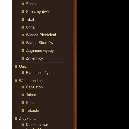
Sobek
Straszny dwór
Tikal
Unita
Władca Pierścieni
Wyspa Skarbów
Zaginione wyspy
Zmiennicy
Quiz
Było sobie życie
Wersje on-line
Can't stop
Jaipur
Senet
Tokaido
Z cyklu …
Kieszonkowe