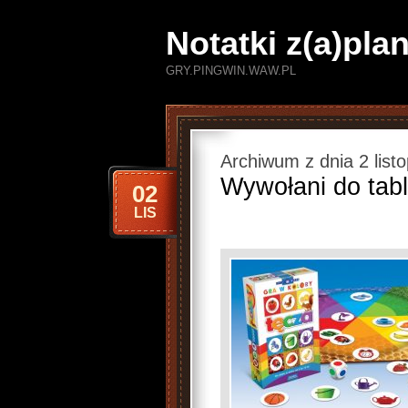
Notatki z(a)pl
GRY.PINGWIN.WAW.PL
Archiwum z dnia 2 list
Wywołani do tabl
02
LIS