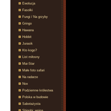
Ewolucja
Fasolki
Fungi / Na grzyby
Gringo
Hawana
Hobbit
Jurasik
Kto kogo?
List miłosny
Mai-Star
Małe foto safari
Na radarze
Nox
Podziemne królestwa
Polska w budowie
Sabotażysta
Shinobi: wojna