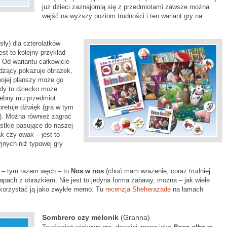
już dzieci zaznajomią się z przedmiotami zawsze można
wejść na wyższy poziom trudności i ten wariant gry na
sły) dla czterolatków
st to kolejny przykład
. Od wariantu całkowicie
dzący pokazuje obrazek,
wojej planszy może go
edy to dziecko może
zebny mu przedmiot
pretuje dźwięk (gra w tym
. Można również zagrać
stkie pasujące do naszej
ak czy owak – jest to
jnych niż typowej gry
y – tym razem węch – to
Nos w nos
(choć mam wrażenie, coraz trudniej
zapach z obrazkiem. Nie jest to jedyna forma zabawy, można – jak wiele
ykorzystać ją jako zwykłe memo. Tu
recenzja Sheherazade
na łamach
Sombrero czy melonik
(Granna)