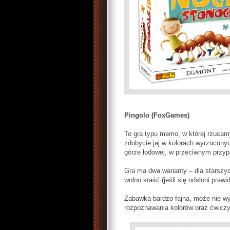
Pingolo (FoxGames)
To gra typu memo, w której rzucam
zdobycie jaj w kolorach wyrzuconyc
górze lodowej, w przeciwnym przyp
Gra ma dwa warianty – dla starszy
wolno kraść (jeśli się odsłoni prawi
Zabawka bardzo fajna, może nie wyb
rozpoznawania kolorów oraz ćwicz