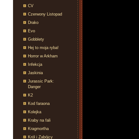
CV
Czerwony Listopad
Drako
Evo
Gobblety
Hej to moja ryba!
Horror w Arkham
Infekcja
Jaskinia
Jurassic Park:
Danger
K2
Kod faraona
Kolejka
Kraby na fali
Kragmortha
Król i Zabójcy