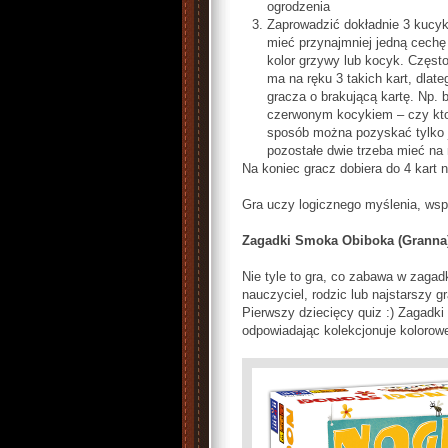
ogrodzenia
Zaprowadzić dokładnie 3 kucy
mieć przynajmniej jedną cech
kolor grzywy lub kocyk. Często
ma na ręku 3 takich kart, dlat
gracza o brakującą kartę. Np. 
czerwonym kocykiem – czy kto
sposób można pozyskać tylko j
pozostałe dwie trzeba mieć na 
Na koniec gracz dobiera do 4 kart 
Gra uczy logicznego myślenia, wsp
Zagadki Smoka Obiboka (Granna
Nie tyle to gra, co zabawa w zagadk
nauczyciel, rodzic lub najstarszy gr
Pierwszy dziecięcy quiz :) Zagadk
odpowiadając kolekcjonuje kolorow