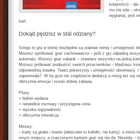
kolejności) – ale
mu się uda – otr
wygrana), jeśli 
kart.
Dokąd pędzisz w stal odziany?
Gringo to gra w której niezbędne są stalowe nerwy i umiejętność bl
Możesz spróbować grać zachowawczo – jeśli z gry odpadną wszys
automatu. Możesz grać vabank – stawiasz wszystko na jedną kartę: 
Możesz próbować podpuścić swoich przeciwników – kładziesz ksi
odpowiednią stawkę. Twarz pokerzysty i umiejętność obserwacji. 
zapomniała? W tej grze nie znajdziecie dedukcji a mózg też się ni
olbrzymie emocje i ocean dobrej zabawy.
Plusy:
+ ładnie wydana
+ niewielkie rozmiary i przystępna cena
+ wysoka regrywalność
+ olbrzymia interakcja
Minusy:
– karty są grube i twarte (właściwie to kafelki, nie karty), a mimo 
innym miejscu, a znaczonymi kartami grać się nie da. Niestety – 