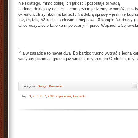
nie i dlatego, mimo dobrej ich jakości, pozostaje to wadą.
– klimat doklejony na siłę – teoretycznie jedziemy w podróż, prakt
określonych symboli na kartach. Na dobrą sprawę – jeśli nie kup
zwykłą talię 52 kart i zbudować z niej nawet 8 kompletów do gry (n
Choć oczywiście kafelkami polecanymi przez Wojciecha Cejrowski
—
*) a w zasadzie to nawet dwa. Bo bardzo trudno wygrać z jedną ka
wszyscy pozostali gracze już wiedzą, czy zostało Ci słońce, czy 
Kategoria:
Gringo
,
Karcianki
Tagi:
3
,
4
,
5
,
6
,
7
,
9/10
,
imprezowe
,
karcianki