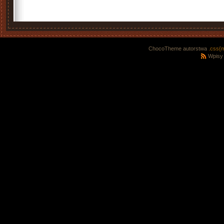
ChocoTheme autorstwa
.css{
Wpisy