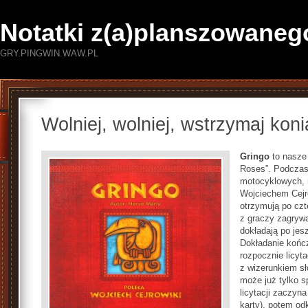
Notatki z(a)planszowaneg
GRY.PINGWIN.WAW.PL
Wolniej, wolniej, wstrzymaj kon
Gringo
to nasze 
Roses”. Podczas
motocyklowych, 
Wojciechem Cej
otrzymują po czt
z graczy zagrywa
dokładają po jesz
Dokładanie końc
rozpocznie licyta
z wizerunkiem sł
może już tylko 
licytacji zaczyn
karty), potem od