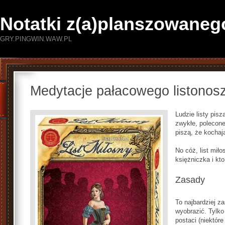
Notatki z(a)planszowaneg
GRY.PINGWIN.WAW.PL
Medytacje pałacowego listonos
Ludzie listy pis
zwykłe, polecon
piszą, że kochaj
No cóż, list miło
księżniczka i kto
Zasady
To najbardziej z
wyobrazić. Tylko
postaci (niektór