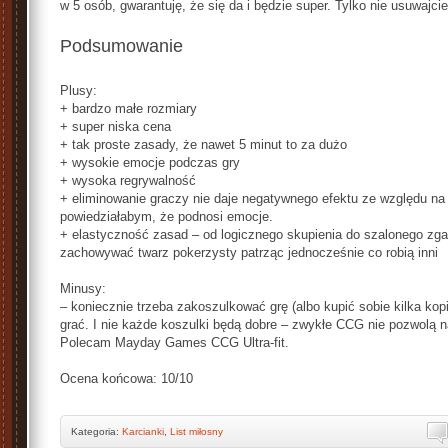
w 5 osób, gwarantuję, że się da i będzie super. Tylko nie usuwajcie w
Podsumowanie
Plusy:
+ bardzo małe rozmiary
+ super niska cena
+ tak proste zasady, że nawet 5 minut to za dużo
+ wysokie emocje podczas gry
+ wysoka regrywalność
+ eliminowanie graczy nie daje negatywnego efektu ze względu na 
powiedziałabym, że podnosi emocje.
+ elastyczność zasad – od logicznego skupienia do szalonego zg
zachowywać twarz pokerzysty patrząc jednocześnie co robią inni
Minusy:
– koniecznie trzeba zakoszulkować grę (albo kupić sobie kilka kopi
grać. I nie każde koszulki będą dobre – zwykłe CCG nie pozwolą 
Polecam Mayday Games CCG Ultra-fit.
Ocena końcowa: 10/10
Kategoria:
Karcianki
,
List miłosny