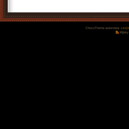
ChocoTheme autorstwa
.css{
Wpisy