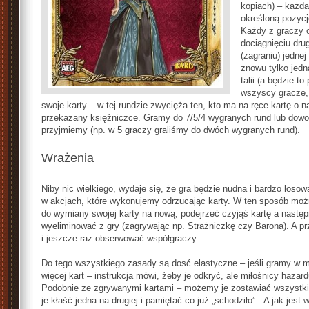
kopiach) – każda
określoną pozycj
Każdy z graczy o
dociągnięciu drug
(zagraniu) jednej
znowu tylko jedn
talii (a będzie to
wszyscy gracze, 
swoje karty – w tej rundzie zwycięża ten, kto ma na ręce kartę o na
przekazany księżniczce. Gramy do 7/5/4 wygranych rund lub dowol
przyjmiemy (np. w 5 graczy graliśmy do dwóch wygranych rund).
Wrażenia
Niby nic wielkiego, wydaje się, że gra będzie nudna i bardzo losowa
w akcjach, które wykonujemy odrzucając karty. W ten sposób moż
do wymiany swojej karty na nową, podejrzeć czyjąś kartę a nastę
wyeliminować z gry (zagrywając np. Strażniczkę czy Barona). A
i jeszcze raz obserwować współgraczy.
Do tego wszystkiego zasady są dosć elastyczne – jeśli gramy w 
więcej kart – instrukcja mówi, żeby je odkryć, ale miłośnicy hazar
Podobnie ze zgrywanymi kartami – możemy je zostawiać wszystkie
je kłaść jedna na drugiej i pamiętać co już „schodziło”. A jak jest