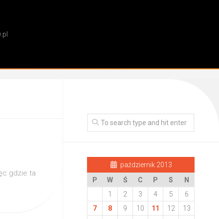
.pl
październik 2013
ięc gdzie ta
P
W
Ś
C
P
S
N
1
2
3
4
5
6
7
8
9
10
11
12
13