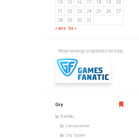
14
15
16
17
18
19
20
21
22
23
24
25
26
27
28
29
30
31
« wrz
lis »
Moje recenzje znajdziesz też tutaj:
Gry
Kafelki
Carcassonne
City Tycoon