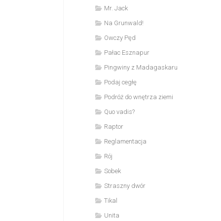
Mr. Jack
Na Grunwald!
Owczy Pęd
Pałac Esznapur
Pingwiny z Madagaskaru
Podaj cegłę
Podróż do wnętrza ziemi
Quo vadis?
Raptor
Reglamentacja
Rój
Sobek
Straszny dwór
Tikal
Unita