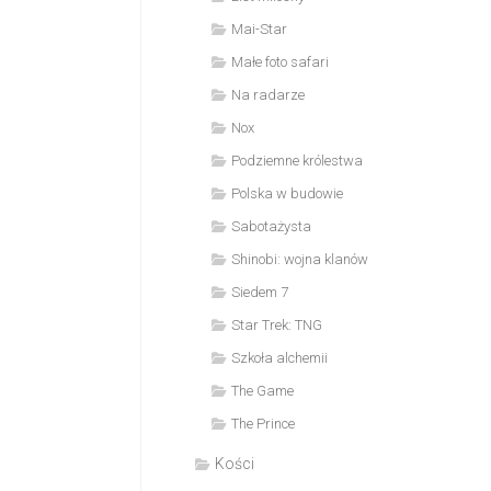
Mai-Star
Małe foto safari
Na radarze
Nox
Podziemne królestwa
Polska w budowie
Sabotażysta
Shinobi: wojna klanów
Siedem 7
Star Trek: TNG
Szkoła alchemii
The Game
The Prince
Kości