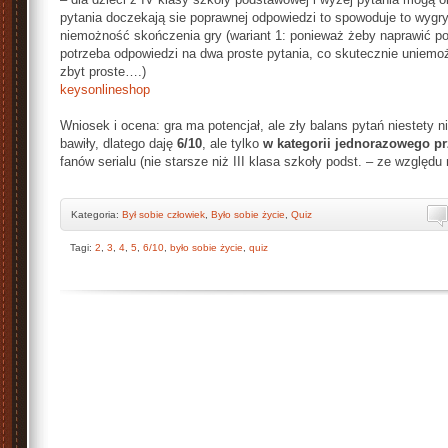
pytania doczekają sie poprawnej odpowiedzi to spowoduje to wygryw
niemożność skończenia gry (wariant 1: ponieważ żeby naprawić p
potrzeba odpowiedzi na dwa proste pytania, co skutecznie uniemożl
zbyt proste….)
keysonlineshop
Wniosek i ocena: gra ma potencjał, ale zły balans pytań niestety nie
bawiły, dlatego daję
6/10
, ale tylko
w kategorii jednorazowego p
fanów serialu (nie starsze niż III klasa szkoły podst. – ze względ
Kategoria:
Był sobie człowiek
,
Było sobie życie
,
Quiz
Tagi:
2
,
3
,
4
,
5
,
6/10
,
było sobie życie
,
quiz