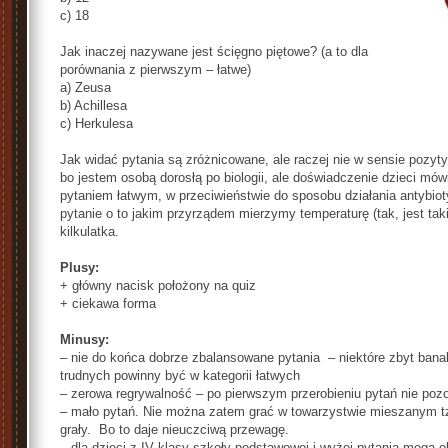
c) 18
Jak inaczej nazywane jest ścięgno piętowe? (a to dla
porównania z pierwszym – łatwe)
a) Zeusa
b) Achillesa
c) Herkulesa
Jak widać pytania są zróżnicowane, ale raczej nie w sensie pozy
bo jestem osobą dorosłą po biologii, ale doświadczenie dzieci mów
pytaniem łatwym, w przeciwieństwie do sposobu działania antybiot
pytanie o to jakim przyrządem mierzymy temperaturę (tak, jest taki
kilkulatka.
Plusy:
+ główny nacisk położony na quiz
+ ciekawa forma
Minusy:
– nie do końca dobrze zbalansowane pytania – niektóre zbyt banal
trudnych powinny być w kategorii łatwych
– zerowa regrywalność – po pierwszym przerobieniu pytań nie pozos
– mało pytań. Nie można zatem grać w towarzystwie mieszanym tzn
grały. Bo to daje nieuczciwą przewagę.
– dla dzieci z IV klasy szkoły podstawowej i wyżej pytania mogą o