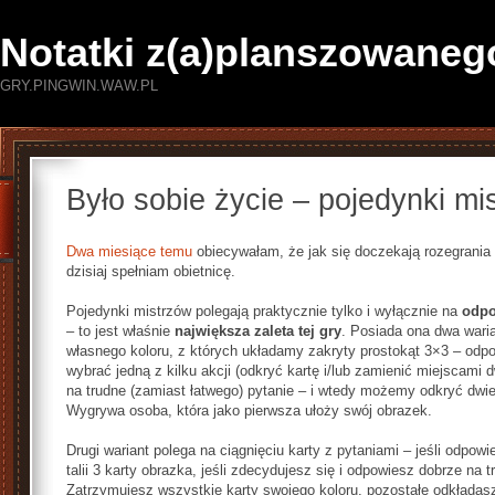
Notatki z(a)planszowaneg
GRY.PINGWIN.WAW.PL
Było sobie życie – pojedynki mi
Dwa miesiące temu
obiecywałam, że jak się doczekają rozegrania 
dzisiaj spełniam obietnicę.
Pojedynki mistrzów polegają praktycznie tylko i wyłącznie na
odpo
– to jest właśnie
największa zaleta tej gry
. Posiada ona dwa wari
własnego koloru, z których układamy zakryty prostokąt 3×3 – od
wybrać jedną z kilku akcji (odkryć kartę i/lub zamienić miejscam
na trudne (zamiast łatwego) pytanie – i wtedy możemy odkryć dwie
Wygrywa osoba, która jako pierwsza ułoży swój obrazek.
Drugi wariant polega na ciągnięciu karty z pytaniami – jeśli odpow
talii 3 karty obrazka, jeśli zdecydujesz się i odpowiesz dobrze na
Zatrzymujesz wszystkie karty swojego koloru, pozostałe odkładasz