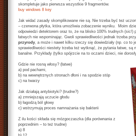
skompletuje jako pierwsza wszystkie 9 fragmentów.
buy windows 8 key
Jak widać zasady skomplikowane nie są. Nie trzeba być też uczon
– czerwona płytka, która umożliwia zobaczenie wyniku. Moim dzie
odpowiedzi detektorem oraz to, że na blisko 100% trudnych (sic!
łatwych nie wspominając. Gwoli sprawiedliwości jednak trzeba prz
przyrody
, a może i nawet kilku rzeczy się dowiedziały (np. co to 
sprawiedliwości niestety trzeba też wytknąć, że pytania łatwe, są
banalne. Przykłady (tylko spójrzcie na to oczami dzieci, nie dorosł
Gdzie nie rosną włosy? (łatwe)
a) pod pachami,
b) na wewnętrznych stronach dłoni i na spodzie stóp
c) na twarzy
Jak działają antybiotyki? (trudne?)
a) zmniejszają uczucie głodu
b) łagodzą ból głowy
c) wstrzymują proces namnażania się bakterii
Z ilu kości składa się mózgoczaszka (dla porównania z
poprzednim – to też trudne)
a) 8
b) 12