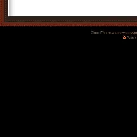
ChocoTheme autorstwa
.css{
Wpisy