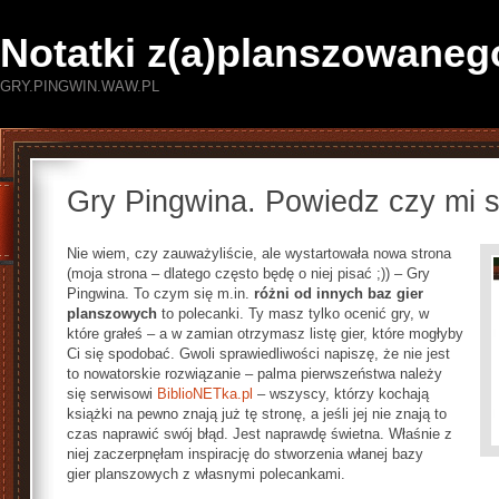
Notatki z(a)planszowaneg
GRY.PINGWIN.WAW.PL
Gry Pingwina. Powiedz czy mi 
Nie wiem, czy zauważyliście, ale wystartowała nowa strona
(moja strona – dlatego często będę o niej pisać ;)) – Gry
Pingwina. To czym się m.in.
różni od innych baz gier
planszowych
to polecanki. Ty masz tylko ocenić gry, w
które grałeś – a w zamian otrzymasz listę gier, które mogłyby
Ci się spodobać. Gwoli sprawiedliwości napiszę, że nie jest
to nowatorskie rozwiązanie – palma pierwszeństwa należy
się serwisowi
BiblioNETka.pl
– wszyscy, którzy kochają
książki na pewno znają już tę stronę, a jeśli jej nie znają to
czas naprawić swój błąd. Jest naprawdę świetna. Właśnie z
niej zaczerpnęłam inspirację do stworzenia włanej bazy
gier planszowych z własnymi polecankami.