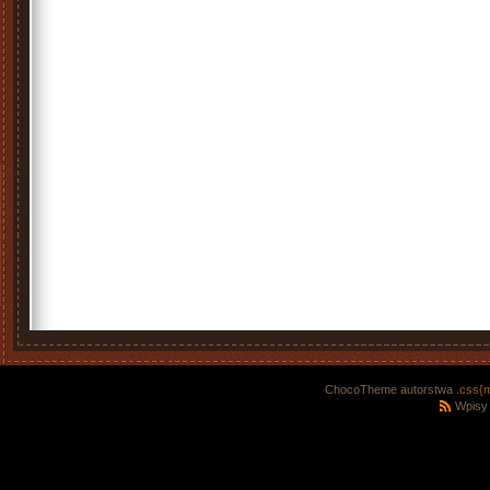
ChocoTheme autorstwa
.css{
Wpisy