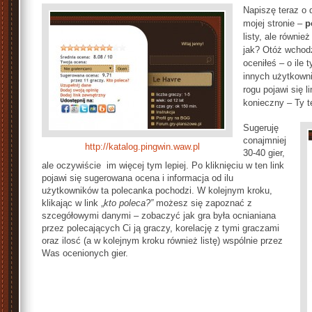
Napiszę teraz o
mojej stronie –
p
listy, ale również
jak? Otóż wchodz
oceniłeś – o ile t
innych użytkown
rogu pojawi się l
konieczny – Ty t
Sugeruję
conajmniej
http://katalog.pingwin.waw.pl
30-40 gier,
ale oczywiście im więcej tym lepiej. Po kliknięciu w ten link
pojawi się sugerowana ocena i informacja od ilu
użytkowników ta polecanka pochodzi. W kolejnym kroku,
klikając w link „
kto poleca?”
możesz się zapoznać z
szcegółowymi danymi – zobaczyć jak gra była ocnianiana
przez polecających Ci ją graczy, korelację z tymi graczami
oraz ilosć (a w kolejnym kroku również listę) wspólnie przez
Was ocenionych gier.