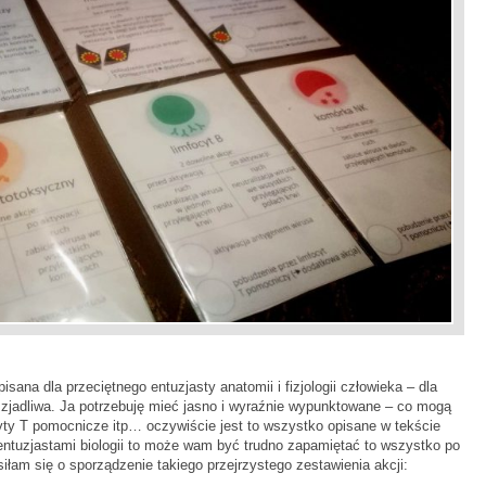
isana dla przeciętnego entuzjasty anatomii i fizjologii człowieka – dla
e zjadliwa. Ja potrzebuję mieć jasno i wyraźnie wypunktowane – co mogą
cyty T pomocnicze itp… oczywiście jest to wszystko opisane w tekście
ie entuzjastami biologii to może wam być trudno zapamiętać to wszystko po
iłam się o sporządzenie takiego przejrzystego zestawienia akcji: