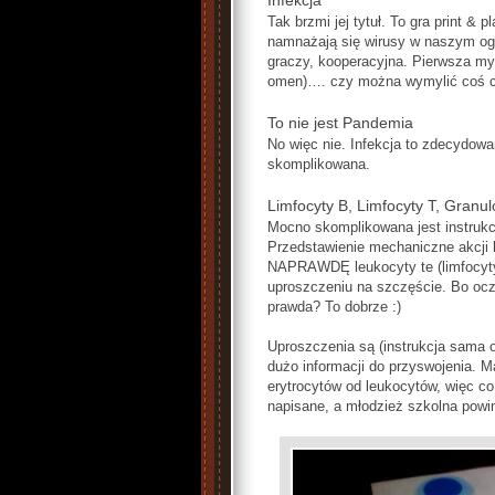
Infekcja
Tak brzmi jej tytuł. To gra print & pl
namnażają się wirusy w naszym oga
graczy, kooperacyjna. Pierwsza my
omen)…. czy można wymylić coś c
To nie jest Pandemia
No więc nie. Infekcja to zdecydowan
skomplikowana.
Limfocyty B, Limfocyty T, Granul
Mocno skomplikowana jest instrukcj
Przedstawienie mechaniczne akcji l
NAPRAWDĘ leukocyty te (limfocyty,
uproszczeniu na szczęście. Bo oczy
prawda? To dobrze :)
Uproszczenia są (instrukcja sama o
dużo informacji do przyswojenia. M
erytrocytów od leukocytów, więc co
napisane, a młodzież szkolna powin