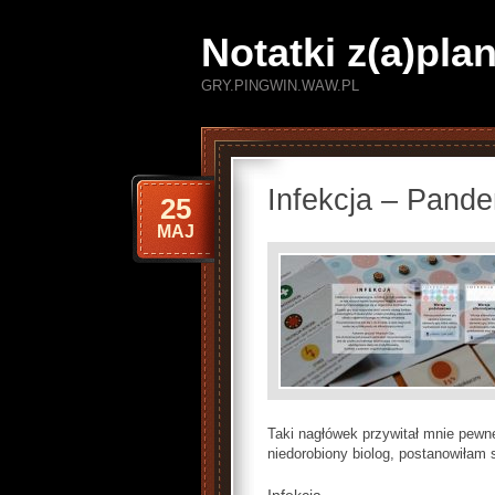
Notatki z(a)pl
GRY.PINGWIN.WAW.PL
Infekcja – Pand
25
MAJ
Taki nagłówek przywitał mnie pewn
niedorobiony biolog, postanowiłam 