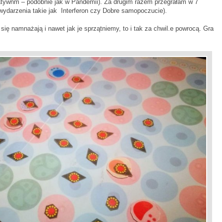
atywnm – podobnie jak w Pandemii). Za drugim razem przegrałam w 7
wydarzenia takie jak Interferon czy Dobre samopoczucie).
się namnażają i nawet jak je sprzątniemy, to i tak za chwil.e powrocą. Gra