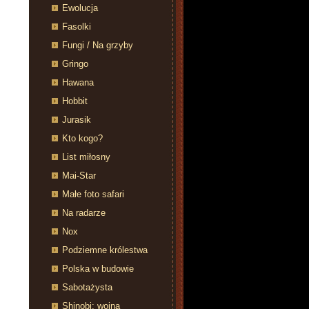
Ewolucja
Fasolki
Fungi / Na grzyby
Gringo
Hawana
Hobbit
Jurasik
Kto kogo?
List miłosny
Mai-Star
Małe foto safari
Na radarze
Nox
Podziemne królestwa
Polska w budowie
Sabotażysta
Shinobi: wojna