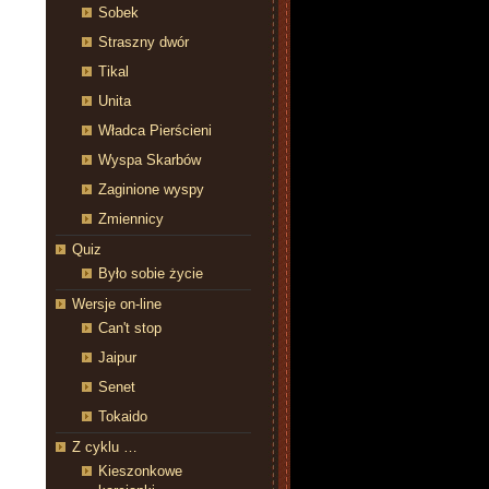
Sobek
Straszny dwór
Tikal
Unita
Władca Pierścieni
Wyspa Skarbów
Zaginione wyspy
Zmiennicy
Quiz
Było sobie życie
Wersje on-line
Can't stop
Jaipur
Senet
Tokaido
Z cyklu …
Kieszonkowe