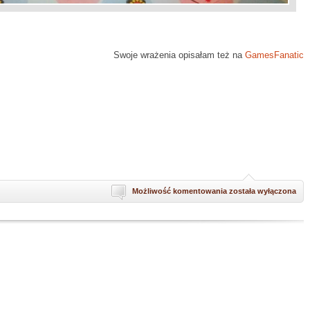
Swoje wrażenia opisałam też na
GamesFanatic
Infekcja
Możliwość komentowania
została wyłączona
–
Pandemia
na
miarę
COVID-
19