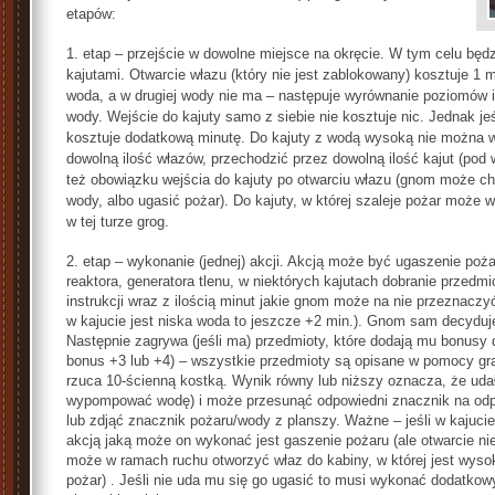
etapów:
1. etap – przejście w dowolne miejsce na okręcie. W tym celu bę
kajutami. Otwarcie włazu (który nie jest zablo
kowany) kosztuje 1 mi
woda, a w drugiej wody nie ma – następuje wyrównanie poziomów i 
wody. Wejście do kajuty samo z siebie nie kosztuje nic. Jednak jeś
kosztuje dodatkową minutę. Do kajuty z wodą wysoką nie można 
dowolną ilość włazów, przechodzić przez dowolną ilość kajut (pod 
też obowiązku wejścia do kajuty po otwarciu włazu (gnom może c
wody, albo ugasić pożar). Do kajuty, w której szaleje pożar może 
w tej turze grog.
2. etap – wykonanie (jednej) akcji. Akcją może być ugaszenie po
reaktora, generatora tlenu, w niektórych kajutach dobranie przedm
instrukcji wraz z ilością minut jakie gnom może na nie przeznaczyć
w kajucie jest niska woda to jeszcze +2 min.). Gnom sam decyduj
Następnie zagrywa (jeśli ma) przedmioty, które dodają mu bonusy 
bonus +3 lub +4) – wszystkie przedmioty są opisane w pomocy gr
rzuca 10-ścienną kostką. Wynik równy lub niższy oznacza, że uda
wypompować wodę) i może przesunąć odpowiedni znacznik na odpo
lub zdjąć znacznik pożaru/wody z planszy. Ważne – jeśli w kajuci
akcją jaką może on wykonać jest gaszenie pożaru (ale otwarcie ni
może w ramach ruchu otworzyć właz do kabiny, w której jest wyso
pożar) . Jeśli nie uda mu się go ugasić to musi wykonać dodatkowy 