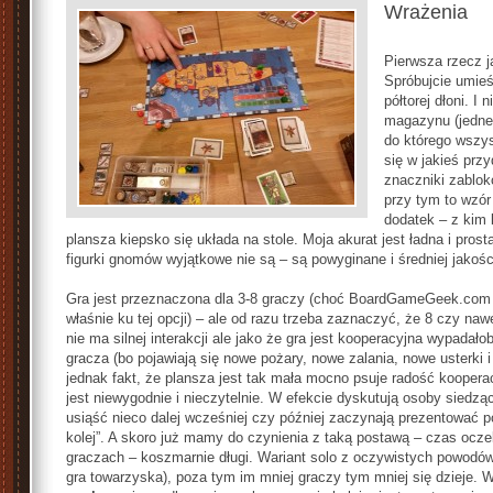
Wrażenia
Pierwsza rzecz j
Spróbujcie umie
półtorej dłoni. I
magazynu (jedne
do którego wszys
się w jakieś prz
znaczniki zablo
przy tym to wzór
dodatek – z kim 
plansza kiepsko się układa na stole. Moja akurat jest ładna i prost
figurki gnomów wyjątkowe nie są – są powyginane i średniej jakośc
Gra jest przeznaczona dla 3-8 graczy (choć BoardGameGeek.com m
właśnie ku tej opcji) – ale od razu trzeba zaznaczyć, że 8 czy na
nie ma silnej interakcji ale jako że gra jest kooperacyjna wypad
gracza (bo pojawiają się nowe pożary, nowe zalania, nowe usterki i
jednak fakt, że plansza jest tak mała mocno psuje radość kooperac
jest niewygodnie i nieczytelnie. W efekcie dyskutują osoby siedzące
usiąść nieco dalej wcześniej czy później zaczynają prezentować p
kolej”. A skoro już mamy do czynienia z taką postawą – czas oczek
graczach – koszmarnie długi. Wariant solo z oczywistych powodów 
gra towarzyska), poza tym im mniej graczy tym mniej się dzieje.