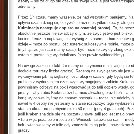
osoby
– nie za długo się czeka na swoją kolej a jest wystarczaj
adrenaliny.
Przez 3/4 czasu mamy wrażenie, że nad wszystkim panujemy. Na p
upływu czasu dzieją się oczywiście różne brzydkie rzeczy, ale gen
Kulminacja następuje dopiero na ostatniej prostej.
To, że prze
absolutnie jeszcze nie świadczy o tym, że zwycięstwo jest blisko
koniec. Teraz to naprawdę jest wyścig z czasem – i bardzo łatwo 
dzieje – może po prostu ilość usterek sukcesywnie rośnie, może 
(myśląc, że jeszcze mamy czas), być może to zwykły zbieg okoliczn
ostatniej prostej się wykładaliśmy (albo prawie wykładaliśmy).
Na uwagę zasługuje fakt, że mamy do czynienia mniej więcej ze
s
dookoła toru razy liczba graczy). Receptą na zwycięstwo nie jest 
wykonywanie jak największej ilości akcji w czasie, gdy będą się 
problem z wydarzeniem czasowym wymagającym zabicia Kraken
powinniśmy odłożyć na bok i wtasować ją do talii dopiero wtedy, g
prosty – aby zabić Krakena trzeba mieć akwalung oraz broń – a te 
kartę wylosowalibyśmy na samym początku – raczej nie udałoby na
nawet w 4 osoby nie jesteśmy w stanie rozpatrzyć tego wydarzenia 
starcza akurat na przebycie około 50 minut (przy 4 graczach). Pozo
jeśli Kraken znajdzie się na początku nowej talii (co jest mało pr
+15 a więc poza polem „ocaleni”. Wniosek nasuwa się sam – mody
bok i wtasowujemy w talię gdy znaczniki miną pole – powiedzmy 30.
graczy.