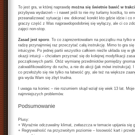
To jest gra, w której naprawdę
można się świetnie bawić w trakci
przybywa wydarzeń – i nawet jeśli to nie my turlamy kostką, to em
przeanalizować sytuację i ew. dokonać korekt kto gdzie idzie i co r
graczy część z Was najprawdopodobniej się wyłączy, ale ci co zdo
zajęci non-stop.
Zasad jest sporo
. To co zaprezentowałam na początku ma tylko w
radzę przynajmniej raz przeczytać całą instrukcję. Mimo to gra si
intuicyjne. Po jednej partii wszystko całkiem nieźle układa się w g
okazji intuicji – chciałam przyznać się do kolejnej modyfikacji za
początkowych partii. Otóż wymianę przedmiotów pomiędzy gnomami
zakwalifikowaliśmy do ruchu, a nie do akcji (jak mówi instrukcja).
co przełożyło się nie tylko na łatwość gry, ale też na większe za
gra wyda Wam się zbyt trudna.
I uwaga na koniec – nie rozumiem skąd wziął się wiek 13 lat. Moj
najmniejszych problemów.
Podsumowanie
Plusy:
+ Wyraźnie odczuwalny klimat, zwłaszcza w temacie upijania się
+ Regrywalność na przyzwoitym poziomie – losowość kart i przed