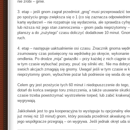
nie zrobi – ginie.
3. etap – jeśli gnom zagrał przedmiot „grog” musi przeprowadzić t
po spożyciu grogu zwiększa się o 1 (co się zaznacza odpowiednim
kartę wydarzeń – nie rozpatruje się wydarzenia, ale sprawdza cyfrę
lub niższa niż jego stan zamroczenia – gnom pada nieprzytomny –
planszy a do „zużytego” czasu doliczyć dodatkowe 10 minut. Gnom 
ruch.
4. etap – następuje uaktualnienie osi czasu. Znacznik gnoma wędruj
zsumowany czas poświęcony na wędrówkę po okręcie, wykonanie a
omdlenia. Po drodze „mija” gwiazdki – przy każdej z nich ciągnie si
w tym czasie wybuchać pożary, psuć się silniki etc. Nie ma dobr
swoich akcjach zmagają się gnomy. Uwaga! jeśli w tym czasie w kaj
nieprzytomny gnom, wybuchnie pożar lub podniesie się woda do w
Celem gry jest przeżycie tych 60 minut i niedopuszczenie do tego
dotarł do końca swojego toru zniszczenia, a także usuwanie sku
czasie trzeba powstrzymać wystrzelenie torped, lub zabić krakena)
wygrywają.
Jakkolwiek jest to gra kooperacyjna to występuje tu opcjonalny el
już mniej niż 10 minut) gnom, który posiada przedmiot akwalung m
jego współgracze przegrają – on wygrywa. Jeśli jednak okręt uda s