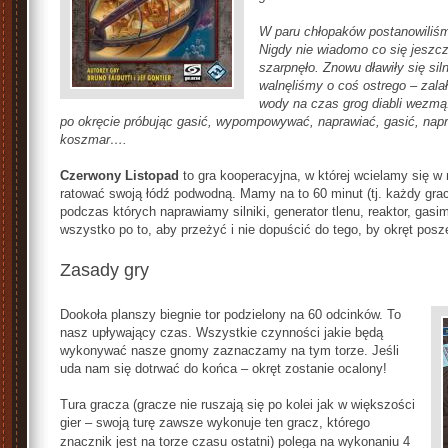
W paru chłopaków postanowiliśm
Nigdy nie wiadomo co się jeszc
szarpnęło. Znowu dławiły się sil
walnęliśmy o coś ostrego – zala
wody na czas grog diabli wezmą.
po okręcie próbując gasić, wypompowywać, naprawiać, gasić, napr
koszmar….
Czerwony Listopad
to gra kooperacyjna, w której wcielamy się w 
ratować swoją łódź podwodną. Mamy na to 60 minut (tj. każdy gra
podczas których naprawiamy silniki, generator tlenu, reaktor, g
wszystko po to, aby przeżyć i nie dopuścić do tego, by okręt posze
Zasady gry
Dookoła planszy biegnie tor podzielony na 60 odcinków. To
nasz upływający czas. Wszystkie czynności jakie będą
wykonywać nasze gnomy zaznaczamy na tym torze. Jeśli
uda nam się dotrwać do końca – okręt zostanie ocalony!
Tura gracza (gracze nie ruszają się po kolei jak w większości
gier – swoją turę zawsze wykonuje ten gracz, którego
znacznik jest na torze czasu ostatni) polega
na
wykonaniu 4