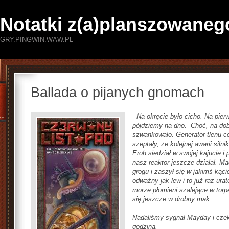
Notatki z(a)planszowaneg
GRY.PINGWIN.WAW.PL
Ballada o pijanych gnomach
Na okręcie było cicho. Na pier
pójdziemy na dno. Choć, na dob
szwankowało. Generator tlenu co 
szeptały, że kolejnej awarii si
Eroh siedział w swojej kajucie i
nasz reaktor jeszcze działał. Ma
grogu i zaszył się w jakimś kącie
odważny jak lew i to już raz ura
morze płomieni szalejące w torp
się jeszcze w drobny mak.
Nadaliśmy sygnał Mayday i czek
godzina.