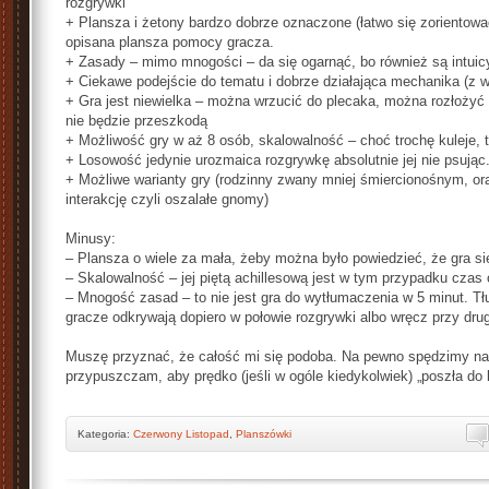
rozgrywki
+ Plansza i żetony bardzo dobrze oznaczone (łatwo się zorientowa
opisana plansza pomocy gracza.
+ Zasady – mimo mnogości – da się ogarnąć, bo również są intuic
+ Ciekawe podejście do tematu i dobrze działająca mechanika (z 
+ Gra jest niewielka – można wrzucić do plecaka, można rozłożyć 
nie będzie przeszkodą
+ Możliwość gry w aż 8 osób, skalowalność – choć trochę kuleje, 
+ Losowość jedynie urozmaica rozgrywkę absolutnie jej nie psując
+ Możliwe warianty gry (rodzinny zwany mniej śmiercionośnym, o
interakcję czyli oszalałe gnomy)
Minusy:
– Plansza o wiele za mała, żeby można było powiedzieć, że gra s
– Skalowalność – jej piętą achillesową jest w tym przypadku czas 
– Mnogość zasad – to nie jest gra do wytłumaczenia w 5 minut. Tłu
gracze odkrywają dopiero w połowie rozgrywki albo wręcz przy drugi
Muszę przyznać, że całość mi się podoba. Na pewno spędzimy nad 
przypuszczam, aby prędko (jeśli w ogóle kiedykolwiek) „poszła do 
Kategoria:
Czerwony Listopad
,
Planszówki