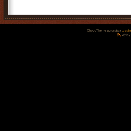
ChocoTheme autorstwa
.css{
Wpisy