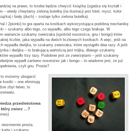
ardziej na prawo, to trzeba będzie chwycić książkę (zgadza się kształt i
lewo – wtedy chwytamy zieloną butelkę (na ilustracji jest fotel, mysz, kolor
siążka) i biały (duch) – zostaje tylko zielona butelka).
rtal / 2pionki) to gra oparta na kostkach wykorzystująca podobną mechanikę
ki
– szukamy albo tego, co wypadło, albo tego czego brakuje. W
ym wariancie szukamy zwierzaka (spośród nosorożca, gnu i bongo) które
akiej liczbie, jaka wypadła na dwóch liczbowych kostkach. A więc, jeśli na
h wypadła dwójka, to szukamy zwierzaka, które wystąpiło dwa razy. A jeśli
ynka i dwójka – to brakującą wartością jest trójka, dlatego szukamy
które wypadło trzy razy. Podobnie jest ze zwierzętami – jeśli szukamy
odwójnie wypadł zarówno nosorożec jak i bongo – to wiadome jest, że już
ełnienia, czyli gnu. Proste?
, to możemy ubogacić
 kostki – one eliminują
dzie zbyt łatwo, to
ezerwatu.
wiedza przedmiotowa
 który zwierz …?
ames)
 niezmiernie prosta.
 kartę i szukamy