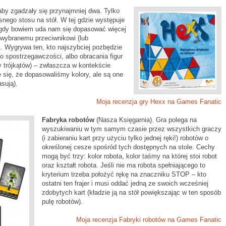
by zgadzały się przynajmniej dwa. Tylko
nego stosu na stół. W tej gdzie występuje
i, gdy bowiem uda nam się dopasować więcej
 wybranemu przeciwnikowi (lub
. Wygrywa ten, kto najszybciej pozbędzie
ko spostrzegawczości, albo obracania figur
wy trójkątów) – zwłaszcza w kontekście
e się, że dopasowaliśmy kolory, ale są one
asują).
Moja recenzja gry Hexx na Games Fanatic
Fabryka robotów
(Nasza Księgarnia). Gra polega na
wyszukiwaniu w tym samym czasie przez wszystkich graczy
(i zabieraniu kart przy użyciu tylko jednej ręki!) robotów o
określonej cesze spośród tych dostępnych na stole. Cechy
mogą być trzy: kolor robota, kolor taśmy na której stoi robot
oraz kształt robota. Jeśli nie ma robota spełniającego to
kryterium trzeba położyć rękę na znaczniku STOP – kto
ostatni ten frajer i musi oddać jedną ze swoich wcześniej
zdobytych kart (kładzie ją na stół powiększając w ten sposób
pulę robotów).
Moja recenzja Fabryki robotów na Games Fanatic