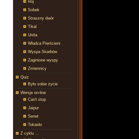
Rój
Sobek
Straszny dwór
Tikal
Unita
Władca Pierścieni
Wyspa Skarbów
Zaginione wyspy
Zmiennicy
Quiz
Było sobie życie
Wersje on-line
Can't stop
Jaipur
Senet
Tokaido
Z cyklu …