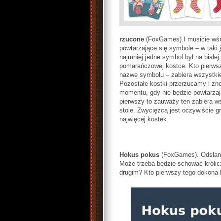
rzucone
(FoxGames).I musicie wśr
powtarzające się symbole – w taki 
najmniej jedne symbol był na białej
pomarańczowej kostce. Kto pierws
nazwę symbolu – zabiera wszystki
Pozostałe kostki przerzucamy i 
momentu, gdy nie będzie powtarzaj
pierwszy to zauważy ten zabiera w
stole. Zwycięzcą jest oczywiście gr
najwięcej kostek.
Hokus pokus
(FoxGames). Odsłan
Może trzeba będzie schować królic
drugim? Kto pierwszy tego dokona k