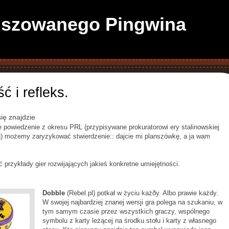
anszowanego Pingwina
 i refleks.
się znajdzie
e powiedzenie z okresu PRL (przypisywane prokuratorowi ery stalinowskiej
 możemy zaryzykować stwierdzenie:: dajcie mi planszówkę, a ja wam
 przykłady gier rozwijających jakieś konkretne umiejętności.
Dobble
(Rebel.pl) potkał w życiu każðy. Albo prawie każdy.
W swojej najbardziej znanej wersji gra polega na szukaniu, w
tym samym czasie przez wszystkich graczy, wspólnego
symbolu z karty leżącej na środku stołu i karty z własnego