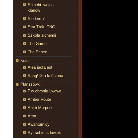
Shinobi: wojna
klanów
Siedem 7
Star Trek: TNG
Szkoła alchemii
The Game
The Prince
Kości
Alea iacta est
Bang! Gra kościana
Planszówki
7 w obronie Lwowa
Amber Route
Ankh-Morpork
Aton
Awanturnicy
Był sobie człowiek