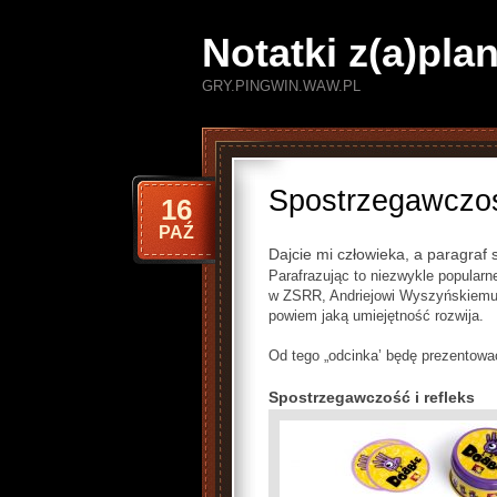
Notatki z(a)pl
GRY.PINGWIN.WAW.PL
Spostrzegawczość
16
PAŹ
Dajcie mi człowieka, a paragraf 
Parafrazując to niezwykle popularn
w ZSRR, Andriejowi Wyszyńskiemu)
powiem jaką umiejętność rozwija.
Od tego „odcinka’ będę prezentować
Spostrzegawczość i refleks