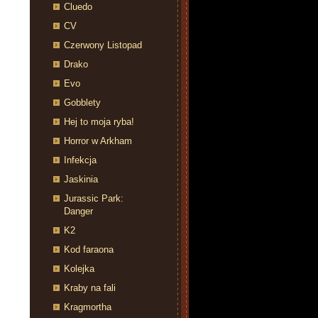
Cluedo
CV
Czerwony Listopad
Drako
Evo
Gobblety
Hej to moja ryba!
Horror w Arkham
Infekcja
Jaskinia
Jurassic Park:
Danger
K2
Kod faraona
Kolejka
Kraby na fali
Kragmortha