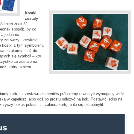
Kostki
zostały
ód nich znaleźć
jednak sposób, by co
, a jeden na
zy zauważy i krzyknie
e kostki z tym symbolem.
znowu szukamy… aż do
ących się symboli – kto
szystko co zostało na
acz, który uzbiera
iamy kartę i z zestawu elementów próbujemy utworzyć wymagany wzór.
zka w kapelusz, albo coś po prostu odłożyć na bok. Postawić jedno na
rzyczy hokus pokus i … zabiera kartę, o ile się nie pomylił.