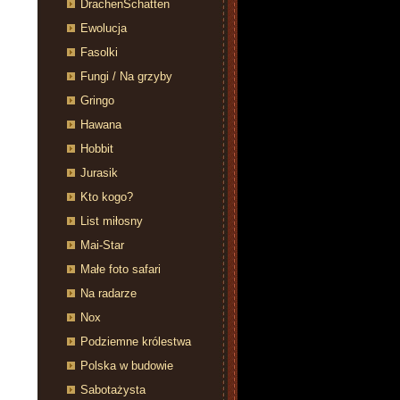
DrachenSchatten
Ewolucja
Fasolki
Fungi / Na grzyby
Gringo
Hawana
Hobbit
Jurasik
Kto kogo?
List miłosny
Mai-Star
Małe foto safari
Na radarze
Nox
Podziemne królestwa
Polska w budowie
Sabotażysta