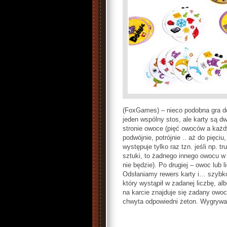
(FoxGames) – nieco podobna gra d
jeden wspólny stos, ale karty są d
stronie owoce (pięć owoców a każd
podwójnie, potrójnie .. aż do pięciu
występuje tylko raz tzn. jeśli np. t
sztuki, to żadnego innego owocu w l
nie będzie). Po drugiej – owoc lub l
Odsłaniamy rewers karty i… szybk
który wystąpił w zadanej liczbę, al
na karcie znajduje się zadany owoc
chwyta odpowiedni żeton. Wygrywa t