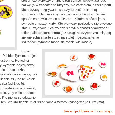
stosu. Kto pierwszy znajdzie ten symbol wypowiada jego
nazwę (a w zasadzie to krzyczy, nie widziałam jeszcze partii,
która byłaby rozgrywana w ciszy tudzież delikatnej
rozmowie) i kładzie kartę na stos na środku stołu. W ten
sposób co chwila zmienia się karta z którą porównujemy
symbole z naszej karty. Kto pierwszy pozbędzie się swojego
stosu – wygrywa. Gra ćwiczy nie tylko spostrzegawczość i
refleks ale też koncentrację (z uwagi na szybko zmieniającą
się wierzchnią kartę stosu na stole) i rozpoznawanie
kształtów (symbole mogą się różnić wielkością).
Fliper
o Dobble. Tym razem jest
wustronne. Po jednej
y wystąpić pojedyńczo,
, ale każda liczba
ruskawek na karcie są trzy
iczbie trzy na tej karcie
iczba (od 1 do 5).
o znajdujemy albo owoc,
bo liczymy w ilu sztukach
. Kto pierwszy odgadnie
en, kto kto będzie miał przed sobą 4 żetony (zdobędzie je i utrzyma).
Recenzja Flipera na moim blogu.