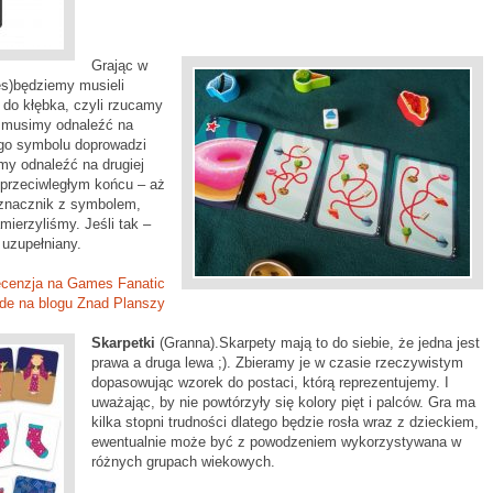
Grając w
)będziemy musieli
e do kłębka, czyli rzucamy
 musimy odnaleźć na
ego symbolu doprowadzi
my odnaleźć na drugiej
 przeciwległym końcu – aż
 znacznik z symbolem,
mierzyliśmy. Jeśli tak –
 uzupełniany.
cenzja na Games Fanatic
de na blogu Znad Planszy
Skarpetki
(Granna).Skarpety mają to do siebie, że jedna jest
prawa a druga lewa ;). Zbieramy je w czasie rzeczywistym
dopasowując wzorek do postaci, którą reprezentujemy. I
uważając, by nie powtórzyły się kolory pięt i palców. Gra ma
kilka stopni trudności dlatego będzie rosła wraz z dzieckiem,
ewentualnie może być z powodzeniem wykorzystywana w
różnych grupach wiekowych.