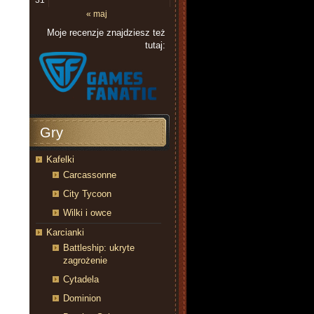
31
« maj
Moje recenzje znajdziesz też
tutaj:
Gry
Kafelki
Carcassonne
City Tycoon
Wilki i owce
Karcianki
Battleship: ukryte
zagrożenie
Cytadela
Dominion