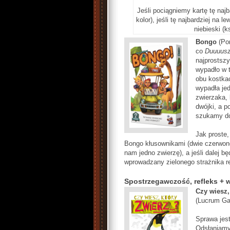
Jeśli pociągniemy kartę tę najb
kolor), jeśli tę najbardziej na 
niebieski (k
Bongo
(Po
co
Duuuusz
najprostsz
wypadło w t
obu kostkac
wypadła jed
zwierzaka, 
dwójki, a p
szukamy dop
Jak proste
Bongo kłusownikami (dwie czerwone
nam jedno zwierzę), a jeśli dalej bę
wprowadzany zielonego strażnika r
Spostrzegawczość, refleks + 
Czy wiesz,
(Lucrum G
Sprawa jest
Odsłaniamy