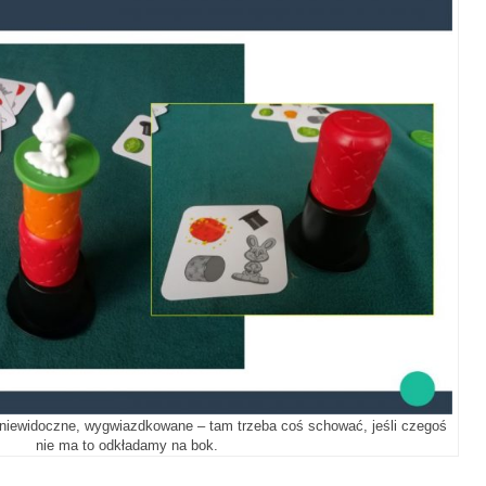
 niewidoczne, wygwiazdkowane – tam trzeba coś schować, jeśli czegoś
nie ma to odkładamy na bok.