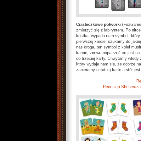
Ciasteczkowe potworki
(FoxGames
zmierzyć się z labiryntem. Po nitc
kostką, wypada nam symbol, który
pierwszej karcie, szukamy do jaki
nas droga, ten symbol z kolei musi
karcie, znowu popatrzeć co jest na
do trzeciej karty. Chwytamy wtedy
który wydaje nam się, że dobrze na
zabieramy ostatnią kartę a stół jest
Re
Recenzja Sheheraza