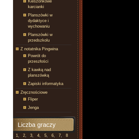
Kieszonkowe
karcianki
Planszówki w
dydaktyce i
wychowaniu
Planszówki w
przedszkolu
Z notatnika Pingwina
Powrót do
przeszłości
Z kawką nad
planszówką
Zapiski informatyka
Zręcznościowe
Fliper
Jenga
Liczba graczy
1
,
2
,
3
,
4
,
5
,
6
,
7
,
8