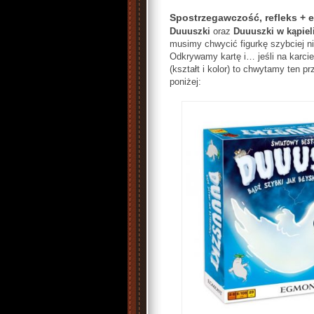
Spostrzegawczość, refleks + e
Duuuszki
oraz
Duuuszki w kąpiel
musimy chwycić figurkę szybciej ni
Odkrywamy kartę i… jeśli na karcie
(kształt i kolor) to chwytamy ten p
poniżej: