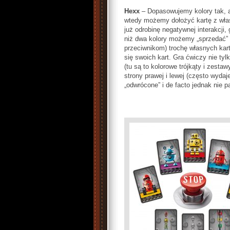
Hexx
– Dopasowujemy kolory tak, a
wtedy możemy dołożyć kartę z włas
już odrobinę negatywnej interakcj
niż dwa kolory możemy „sprzedać”
przeciwnikom) trochę własnych kart
się swoich kart. Gra ćwiczy nie tyl
(tu są to kolorowe trójkąty i zesta
strony prawej i lewej (często wydaj
„odwrócone” i de facto jednak nie p