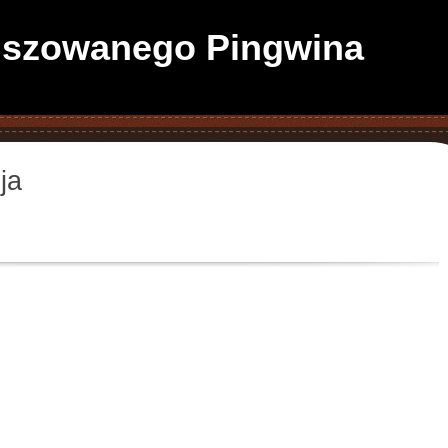
anszowanego Pingwina
ja