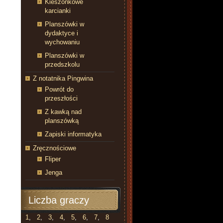
Kieszonkowe
karcianki
Planszówki w
dydaktyce i
wychowaniu
Planszówki w
przedszkolu
Z notatnika Pingwina
Powrót do
przeszłości
Z kawką nad
planszówką
Zapiski informatyka
Zręcznościowe
Fliper
Jenga
Liczba graczy
1
,
2
,
3
,
4
,
5
,
6
,
7
,
8