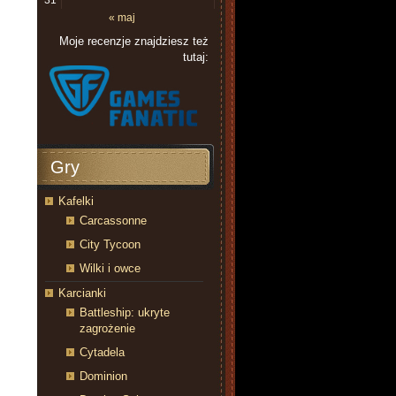
31
« maj
Moje recenzje znajdziesz też
tutaj:
Gry
Kafelki
Carcassonne
City Tycoon
Wilki i owce
Karcianki
Battleship: ukryte
zagrożenie
Cytadela
Dominion