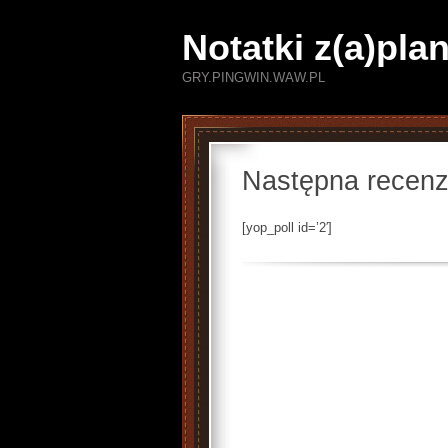
Notatki z(a)pl
GRY.PINGWIN.WAW.PL
Następna recenz
[yop_poll id=’2′]