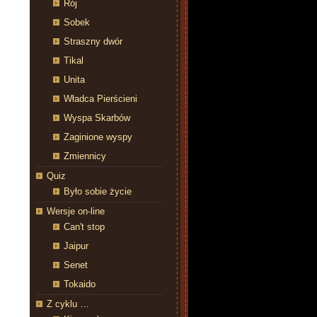
Rój
Sobek
Straszny dwór
Tikal
Unita
Władca Pierścieni
Wyspa Skarbów
Zaginione wyspy
Zmiennicy
Quiz
Było sobie życie
Wersje on-line
Can't stop
Jaipur
Senet
Tokaido
Z cyklu …