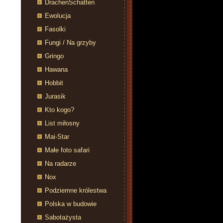
DrachenSchatten
Ewolucja
Fasolki
Fungi / Na grzyby
Gringo
Hawana
Hobbit
Jurasik
Kto kogo?
List miłosny
Mai-Star
Małe foto safari
Na radarze
Nox
Podziemne królestwa
Polska w budowie
Sabotażysta