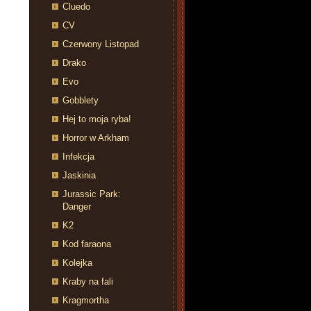
Cluedo
CV
Czerwony Listopad
Drako
Evo
Gobblety
Hej to moja ryba!
Horror w Arkham
Infekcja
Jaskinia
Jurassic Park:
Danger
K2
Kod faraona
Kolejka
Kraby na fali
Kragmortha