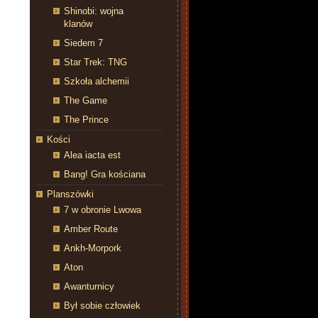
Shinobi: wojna
klanów
Siedem 7
Star Trek: TNG
Szkoła alchemii
The Game
The Prince
Kości
Alea iacta est
Bang! Gra kościana
Planszówki
7 w obronie Lwowa
Amber Route
Ankh-Morpork
Aton
Awanturnicy
Był sobie człowiek