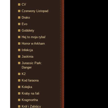
CV
Czerwony Listopad
Drako
Evo
Gobblety
Hej to moja ryba!
Horror w Arkham
Infekcja
Jaskinia
Jurassic Park:
Danger
K2
Kod faraona
Kolejka
Kraby na fali
Kragmortha
Król i Zabójcy