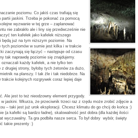
czanie poziomu. Co jakiś czas trafiają się
 partii jaskini. Trzeba je pokonać za pomocą
st kolejne wyzwanie w tej grze – zaplanować
ntu nie zabrakło ale i liny się przedwcześnie nie
aczyć ten kafelek jako kafelek niższego
ki będą już na tym niższym poziomie. Na
e tych poziomów w sumie jest kilka i w trakcie
eżki zaczynają się łączyć – następuje od czasu
my tak naprawdę poziomie się znajdujemy.
oznaczali każdy kafelek, a nie tylko ten
 z drugiej strony, byłoby tych żetonów za dużo,
mietnik na planszy. I tak źle i tak niedobrze. Na
trakcie kolejnych rozgrywek coraz lepiej daje
. Ale jest to też nieodzowny element przygody.
w jaskini. Wkurza, że przeciwnik trzeci raz z rzędu może zrobić zdjęcie a
u – taki jest już urok eksploracji. Chcesz klimatu do go chcij do końca :)
(a kafelki są bardzo ładne), skalowalność jest dobra (dla każdej ilości
mat wyczuwalny. Ta gra podbiła nasze serca. To był dobry wybór, święty
ć takie prezenty :)