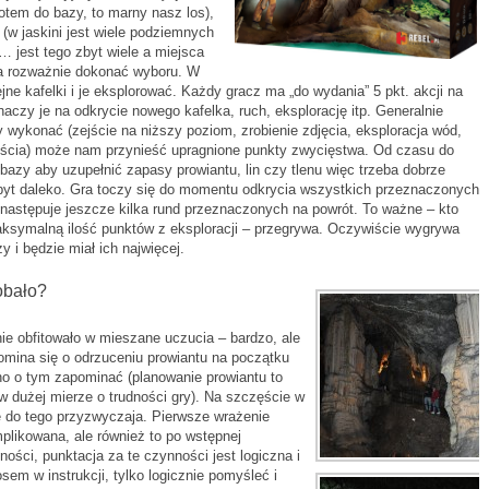
otem do bazy, to marny nasz los),
m (w jaskini jest wiele podziemnych
n… jest tego zbyt wiele a miejsca
ba rozważnie dokonać wyboru. W
jne kafelki i je eksplorować. Każdy gracz ma „do wydania” 5 pkt. akcji na
znaczy je na odkrycie nowego kafelka, ruch, eksplorację itp. Generalnie
wykonać (zejście na niższy poziom, zrobienie zdjęcia, eksploracja wód,
ejścia) może nam przynieść upragnione punkty zwycięstwa. Od czasu do
bazy aby uzupełnić zapasy prowiantu, lin czy tlenu więc trzeba dobrze
byt daleko. Gra toczy się do momentu odkrycia wszystkich przeznaczonych
 następuje jeszcze kilka rund przeznaczonych na powrót. To ważne – kto
aksymalną ilość punktów z eksploracji – przegrywa. Oczywiście wygrywa
y i będzie miał ich najwięcej.
obało?
ie obfitowało w mieszane uczucia – bardzo, ale
omina się o odrzuceniu prowiantu na początku
olno o tym zapominać (planowanie prowiantu to
 dużej mierze o trudności gry). Na szczęście w
ę do tego przyzwyczaja. Pierwsze wrażenie
mplikowana, ale również to po wstępnej
ości, punktacja za te czynności jest logiczna i
osem w instrukcji, tylko logicznie pomyśleć i