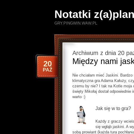
Notatki z(a)pl
GRY.PINGWIN.WAW.PL
Archiwum z dnia 20 pa
Między nami jas
20
PAŹ
Nie chciałam mieć Jaskini. Bardzo 
klimatyczna gra Adama Kałuży, czyl
czemu by nie? I tak na Kotle moja 
święty Mikołaj dostał odpowiednie 
warto :)
Jak się w to gra?
Każdy z graczy wciela
się wgłąb jaskini. A w
sobą prowiant (każda tura pochłania