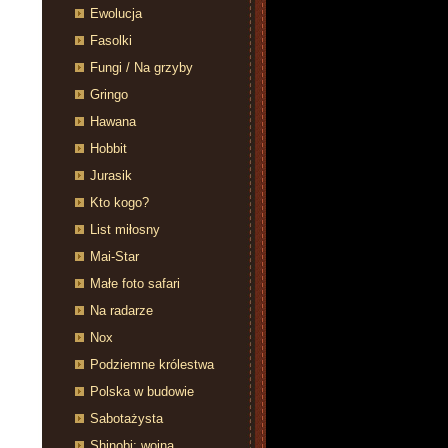
Ewolucja
Fasolki
Fungi / Na grzyby
Gringo
Hawana
Hobbit
Jurasik
Kto kogo?
List miłosny
Mai-Star
Małe foto safari
Na radarze
Nox
Podziemne królestwa
Polska w budowie
Sabotażysta
Shinobi: wojna