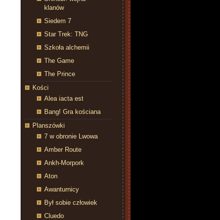
klanów
Siedem 7
Star Trek: TNG
Szkoła alchemii
The Game
The Prince
Kości
Alea iacta est
Bang! Gra kościana
Planszówki
7 w obronie Lwowa
Amber Route
Ankh-Morpork
Aton
Awanturnicy
Był sobie człowiek
Cluedo