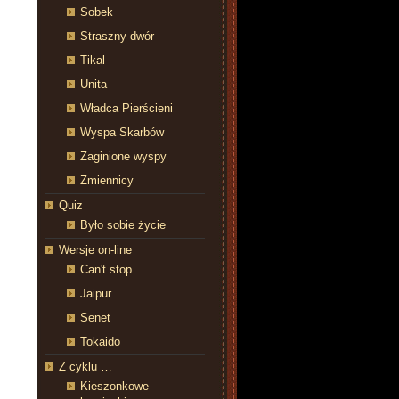
Sobek
Straszny dwór
Tikal
Unita
Władca Pierścieni
Wyspa Skarbów
Zaginione wyspy
Zmiennicy
Quiz
Było sobie życie
Wersje on-line
Can't stop
Jaipur
Senet
Tokaido
Z cyklu …
Kieszonkowe