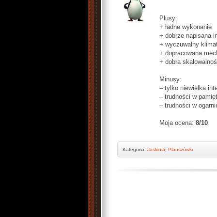
Plusy:
+ ładne wykonanie
+ dobrze napisana i
+ wyczuwalny klima
+ dopracowana mec
+ dobra skalowalno
Minusy:
– tylko niewielka int
– trudności w pamię
– trudności w ogarni
Moja ocena:
8/10
Kategoria:
Jaskinia
,
Planszówki