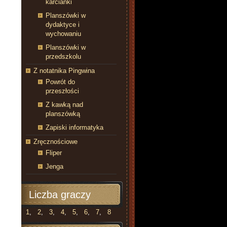
karcianki
Planszówki w
dydaktyce i
wychowaniu
Planszówki w
przedszkolu
Z notatnika Pingwina
Powrót do
przeszłości
Z kawką nad
planszówką
Zapiski informatyka
Zręcznościowe
Fliper
Jenga
Liczba graczy
1
,
2
,
3
,
4
,
5
,
6
,
7
,
8