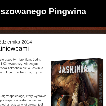
anszowanego Pingwina
ździernika 2014
kiniowcami
się przed tym broniłam. Jedna
i K2, wystarczy. Ale zagrać –
córka zakochała się w Jaskini a
instrukcje…. zobaczmy, czy było
 się w speleologa, który wyprawia
yprawiając się rzeba zabrać ze
 jedną rację żywnościową i jeśli