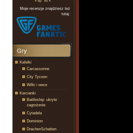
« lip
lis »
Moje recenzje znajdziesz też
tutaj:
Gry
Kafelki
Carcassonne
City Tycoon
Wilki i owce
Karcianki
Battleship: ukryte
zagrożenie
Cytadela
Dominion
DrachenSchatten