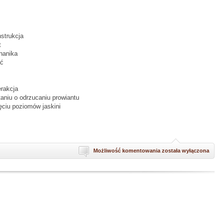
nstrukcja
t
hanika
ść
erakcja
taniu o odrzucaniu prowiantu
ęciu poziomów jaskini
Między
Możliwość komentowania
została wyłączona
nami
jaskiniowcami