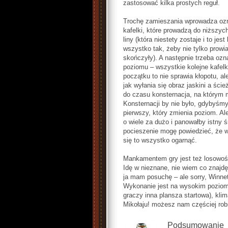
zastosować kilka prostych reguł.
Trochę zamieszania wprowadza ozna
kafelki, które prowadzą do niższych
liny (która niestety zostaje i to je
wszystko tak, żeby nie tylko prowia
skończyły). A następnie trzeba ozn
poziomu – wszystkie kolejne kafel
początku to nie sprawia kłopotu, al
jak wyłania się obraz jaskini a ści
do czasu konsternacja, na którym 
Konsternacji by nie było, gdybyśmy 
pierwszy, który zmienia poziom. Ale
o wiele za dużo i panowałby istny ś
pocieszenie mogę powiedzieć, że w 
się to wszystko ogarnąć.
Mankamentem gry jest też losowość
Idę w nieznane, nie wiem co znajdę 
ja mam posuchę – ale sorry, Winneto
Wykonanie jest na wysokim poziomie 
graczy inna plansza startowa), kli
Mikołaju! możesz nam częściej robi
Podsumowanie