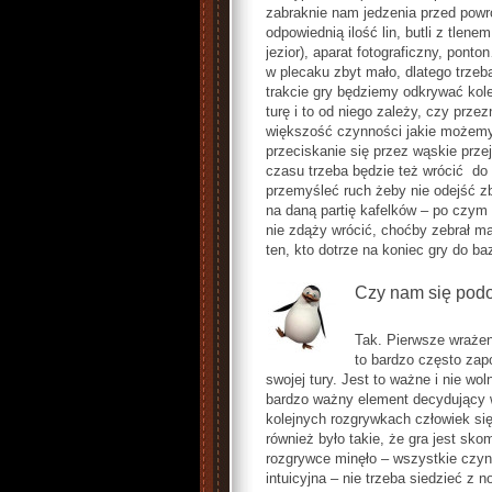
zabraknie nam jedzenia przed powr
odpowiednią ilość lin, butli z tlene
jezior), aparat fotograficzny, ponto
w plecaku zbyt mało, dlatego trze
trakcie gry będziemy odkrywać kole
turę i to od niego zależy, czy prze
większość czynności jakie możemy 
przeciskanie się przez wąskie prz
czasu trzeba będzie też wrócić do 
przemyśleć ruch żeby nie odejść z
na daną partię kafelków – po czym
nie zdąży wrócić, choćby zebrał m
ten, kto dotrze na koniec gry do baz
Czy nam się pod
Tak. Pierwsze wrażen
to bardzo często zap
swojej tury. Jest to ważne i nie w
bardzo ważny element decydujący w
kolejnych rozgrywkach człowiek si
również było takie, że gra jest sko
rozgrywce minęło – wszystkie czynn
intuicyjna – nie trzeba siedzieć z n